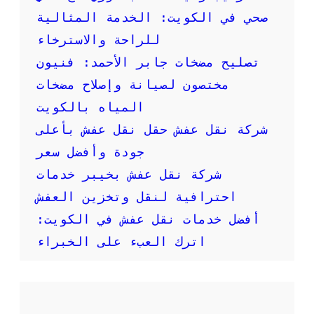
ر
صحي في الكويت: الخدمة المثالية
م
:
للراحة والاسترخاء
خ
تصليح مضخات جابر الأحمد: فنيون
د
م
مختصون لصيانة وإصلاح مضخات
ة
المياه بالكويت
س
ر
شركة نقل عفش حقل نقل عفش بأعلى
ي
جودة وأفضل سعر
ع
ة
شركة نقل عفش بخيبر خدمات
و
احترافية لنقل وتخزين العفش
م
و
أفضل خدمات نقل عفش في الكويت:
ث
اترك العبء على الخبراء
و
ق
ة
ل
ن