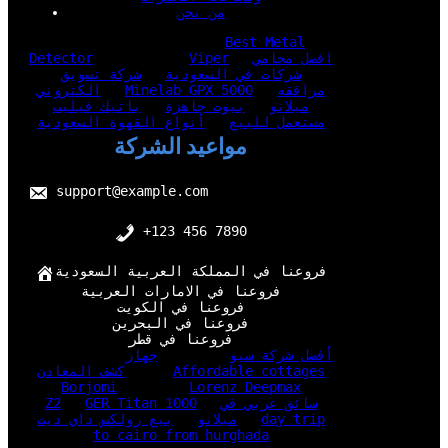
من نحن
Best Metal
افضل محامي
Viper
Detector
شركات في السعودية
شركة تسويق
مرافقه
Minelab GPX 5000
الكتروني
ميلانو
بيوت جاهزة
باتيك فيليب
مستعمل للبيع
أنواع القهوة السعودية
مواعيد الشركة
support@example.com
+123 456 7890
فروعنا في المملكة العربية السعودية
فروعنا في الامارات العربية
فروعنا في الكويت
فروعنا في البحرين
فروعنا في قطر
أفضل شركة سيو
جهاز
Affordable cottages
كشف المعادن
Borjomi
Lorenz Deepmax
سائق عربي في
GER Titan 1000
Z2
day trip
ميلانو
بيع رولكس داي ديت
to cairo from hurghada