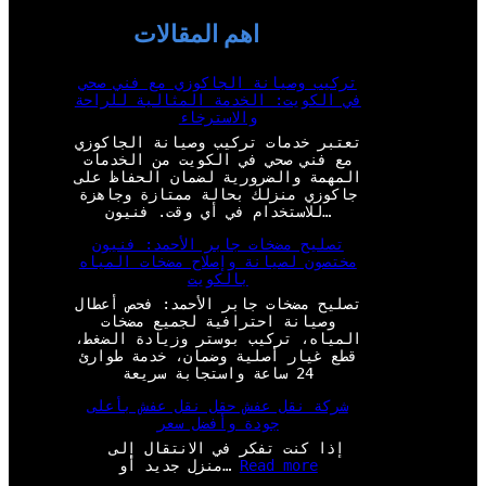
اهم المقالات
تركيب وصيانة الجاكوزي مع فني صحي
في الكويت: الخدمة المثالية للراحة
والاسترخاء
تعتبر خدمات تركيب وصيانة الجاكوزي
مع فني صحي في الكويت من الخدمات
المهمة والضرورية لضمان الحفاظ على
جاكوزي منزلك بحالة ممتازة وجاهزة
للاستخدام في أي وقت. فنيون…
تصليح مضخات جابر الأحمد: فنيون
مختصون لصيانة وإصلاح مضخات المياه
بالكويت
تصليح مضخات جابر الأحمد: فحص أعطال
وصيانة احترافية لجميع مضخات
المياه، تركيب بوستر وزيادة الضغط،
قطع غيار أصلية وضمان، خدمة طوارئ
24 ساعة واستجابة سريعة
شركة نقل عفش حقل نقل عفش بأعلى
جودة وأفضل سعر
إذا كنت تفكر في الانتقال إلى
:
Read more
منزل جديد أو…
ش