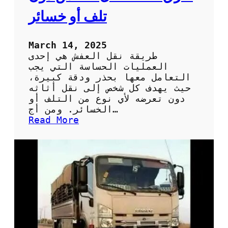
ف
تلف أو خسائر
ي
م
ن
March 14, 2025
ط
طريقة نقل العفش هي إحدى
ق
العمليات الحساسة التي يجب
ة
التعامل معها بحذر ودقة كبيرة،
ا
حيث يهدف كل شخص إلى نقل أثاثه
ل
دون تعرضه لأي نوع من التلف أو
ه
الخسائر. ومن أج…
ر
:
Read More
م
ط
ر
ق
ف
ع
ا
ل
ة
ل
ن