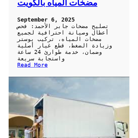
مضخات المياه بالكويت
ي
ص
ح
September 6, 2025
ي
تصليح مضخات جابر الأحمد: فحص
ف
أعطال وصيانة احترافية لجميع
ي
مضخات المياه، تركيب بوستر
ا
وزيادة الضغط، قطع غيار أصلية
ل
وضمان، خدمة طوارئ 24 ساعة
ك
واستجابة سريعة
و
:
Read More
ي
ت
ت
ص
:
ل
ا
ي
ل
ح
خ
م
د
ض
م
خ
ة
ا
ا
ت
ل
ج