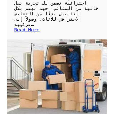
ء
ل
احترافية تضمن لك تجربة نقل
ص
خالية من المتاعب، حيث نهتم بكل
ي
التفاصيل بدءًا من التغليف
ا
الاحترافي للأثاث، وصولاً إلى
ن
تركيبه…
ة
:
Read More
و
ش
إ
ر
ص
ك
ل
ة
ا
ن
ح
ق
م
ل
ض
ع
خ
ف
ا
ش
ت
ح
ا
ق
ل
ل
م
ن
ي
ق
ا