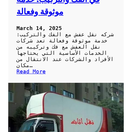
ع
ف
موثوقة وفعالة
ش
March 14, 2025
شركه نقل عفش مع الفك والتركيب:
خدمة موثوقة وفعالة تعد شركات
نقل العفش مع فك وتركيبه من
الخدمات الأساسية التي يحتاجها
الأفراد والشركات عند الانتقال من
مكان…
:
Read More
ش
ر
ك
ة
ن
ق
ل
ع
ف