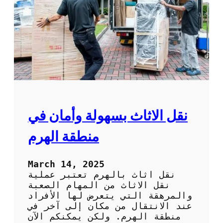
ف
ت
ش
ن
ق
ل
ع
ف
ش
ف
ي
ا
ل
نقل الاثاث بسهولة وأمان في
ك
و
منطقة الهرم
ي
ت
:
March 14, 2025
ا
نقل اثاث بالهرم تعتبر عملية
ت
نقل الاثاث من المهام الصعبة
ر
والمرهقة التي يتعرض لها الأفراد
ك
عند الانتقال من مكان إلى آخر في
ا
منطقة الهرم. ولكن يمكنكم الآن