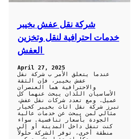
ل
ه
ع
ب
ف
ا
ش
شركة نقل عفش بخيبر
ل
ب
ك
أ
خدمات احترافية لنقل وتخزين
و
ع
ي
ل
العفش
ت
ى
ج
و
April 27, 2025
د
عندما يتعلق الأمر ب شركة نقل
ة
عفش بخيبر، فإن الثقة
و
والاحترافية هما العنصران
أ
الأساسيان اللذان يبحث عنهما كل
ف
عميل. ومع تعدد شركات نقل عفش،
ض
تبرز شركة نقل اثاث بخيبر كخيار
ل
مثالي لمن يبحث عن خدمات عالية
س
الجودة بأسعار تنافسية. سواء
ع
كنت تنقل داخل المدينة أو إلى
ر
منطقة أخرى، توفر الشركة حلولاً