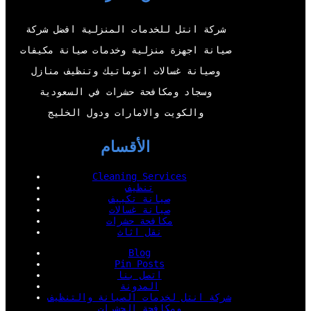
e
b
o
d
r
e
o
I
شركة انتل للخدمات المنزلية افضل شركة
k
n
صيانة اجهزة منزلية وخدمات صيانة مكيفات
وصيانة غسالات اتوماتيك وتنظيف منازل
وسجاد ومكافحة حشرات في السعودية
والكويت والامارات ودول الخليج
الأقسام
Cleaning Services
تنظيف
صيانة تكييف
صيانة غسالات
مكافحة حشرات
نقل اثاث
Blog
Pin Posts
اتصل بنا
المدونة
شركة انتل لخدمات الصيانة والتنظيف
ومكافحة الحشرات