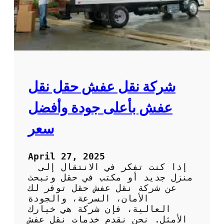
م
ا
ث
ب
ا
ر
ل
ا
ي
ل
ة
أ
ل
ح
ل
م
شركة نقل عفش حقل نقل
ر
د
ا
:
عفش بأعلى جودة وأفضل
ح
ف
ة
ن
سعر
و
ي
ا
و
ل
ن
April 27, 2025
ا
م
إذا كنت تفكر في الانتقال إلى
س
خ
منزل جديد أو مكتب في حقل وتبحث
ت
ت
عن شركة نقل عفش حقل توفر لك
ر
ص
الأمان، السرعة، والجودة
خ
و
العالية، فإن شركة هي خيارك
ا
ن
الأمثل. نحن نقدم خدمات نقل عفش