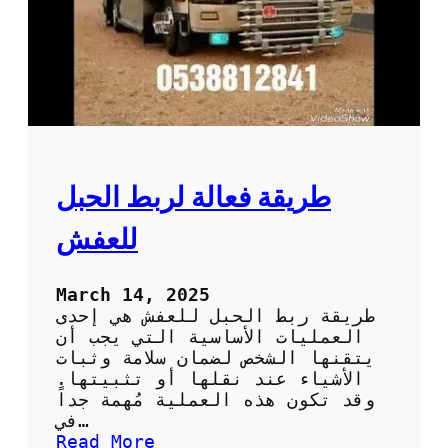
ق
ل
ا
ل
ع
ف
ش
د
و
طريقة فعالة لربط الحبل
ن
ت
للعفش
ل
ف
أ
March 14, 2025
و
طريقة ربط الحبل للعفش هي إحدى
خ
العمليات الأساسية التي يجب أن
س
يتقنها الشخص لضمان سلامة وثبات
ا
الأشياء عند نقلها أو تثبيتها.
ئ
وقد تكون هذه العملية مُهمة جداً
ر
في…
:
Read More