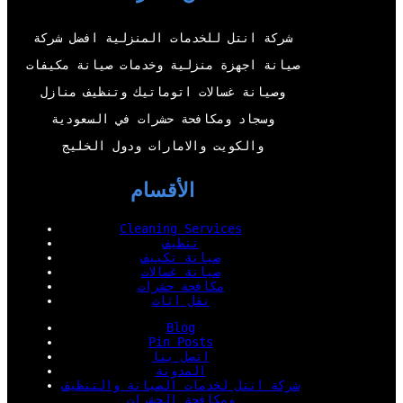
e
b
o
d
r
e
o
I
شركة انتل للخدمات المنزلية افضل شركة
k
n
صيانة اجهزة منزلية وخدمات صيانة مكيفات
وصيانة غسالات اتوماتيك وتنظيف منازل
وسجاد ومكافحة حشرات في السعودية
والكويت والامارات ودول الخليج
الأقسام
Cleaning Services
تنظيف
صيانة تكييف
صيانة غسالات
مكافحة حشرات
نقل اثاث
Blog
Pin Posts
اتصل بنا
المدونة
شركة انتل لخدمات الصيانة والتنظيف
ومكافحة الحشرات