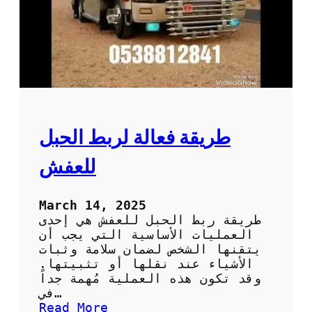
ق
ل
ا
ل
ع
ف
ش
د
و
طريقة فعالة لربط الحبل
ن
ت
للعفش
ل
ف
أ
March 14, 2025
و
طريقة ربط الحبل للعفش هي إحدى
خ
العمليات الأساسية التي يجب أن
س
يتقنها الشخص لضمان سلامة وثبات
ا
الأشياء عند نقلها أو تثبيتها.
ئ
وقد تكون هذه العملية مُهمة جداً
ر
في…
:
Read More