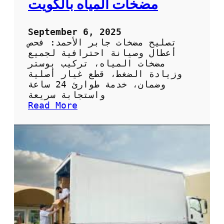
مضخات المياه بالكويت
ي
ص
ح
September 6, 2025
ي
تصليح مضخات جابر الأحمد: فحص
ف
أعطال وصيانة احترافية لجميع
ي
مضخات المياه، تركيب بوستر
ا
وزيادة الضغط، قطع غيار أصلية
ل
وضمان، خدمة طوارئ 24 ساعة
ك
واستجابة سريعة
و
:
Read More
ي
ت
ت
ص
:
ل
ا
ي
ل
ح
خ
م
د
ض
م
خ
ة
ا
ا
ت
ل
ج