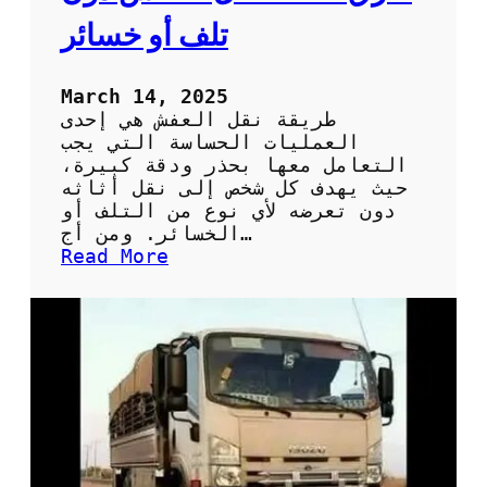
ف
تلف أو خسائر
ي
م
ن
March 14, 2025
ط
طريقة نقل العفش هي إحدى
ق
العمليات الحساسة التي يجب
ة
التعامل معها بحذر ودقة كبيرة،
ا
حيث يهدف كل شخص إلى نقل أثاثه
ل
دون تعرضه لأي نوع من التلف أو
ه
الخسائر. ومن أج…
ر
:
Read More
م
ط
ر
ق
ف
ع
ا
ل
ة
ل
ن