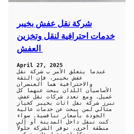
ل
ه
ع
ب
ف
ا
ش
شركة نقل عفش بخيبر
ل
ب
ك
أ
خدمات احترافية لنقل وتخزين
و
ع
ي
ل
العفش
ت
ى
ج
و
April 27, 2025
د
عندما يتعلق الأمر ب شركة نقل
ة
عفش بخيبر، فإن الثقة
و
والاحترافية هما العنصران
أ
الأساسيان اللذان يبحث عنهما كل
ف
عميل. ومع تعدد شركات نقل عفش،
ض
تبرز شركة نقل اثاث بخيبر كخيار
ل
مثالي لمن يبحث عن خدمات عالية
س
الجودة بأسعار تنافسية. سواء
ع
كنت تنقل داخل المدينة أو إلى
ر
منطقة أخرى، توفر الشركة حلولاً