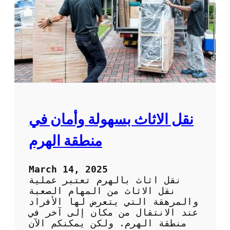
ف
ت
ش
ن
ق
ل
ع
ف
ش
ف
ي
ا
ل
نقل الاثاث بسهولة وأمان في
ك
و
منطقة الهرم
ي
ت
:
March 14, 2025
ا
نقل اثاث بالهرم تعتبر عملية
ت
نقل الاثاث من المهام الصعبة
ر
والمرهقة التي يتعرض لها الأفراد
ك
عند الانتقال من مكان إلى آخر في
ا
منطقة الهرم. ولكن يمكنكم الآن