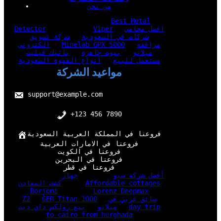
من نحن
Best Metal
افضل محامي
Viper
Detector
شركات في السعودية
شركة تسويق
مرافقه
Minelab GPX 5000
الكتروني
ميلانو
بيوت جاهزة
باتيك فيليب
مستعمل للبيع
أنواع القهوة السعودية
مواعيد الشركة
support@example.com
+123 456 7890
فروعنا في المملكة العربية السعودية
فروعنا في الامارات العربية
فروعنا في الكويت
فروعنا في البحرين
فروعنا في قطر
أفضل شركة سيو
جهاز
Affordable cottages
كشف المعادن
Borjomi
Lorenz Deepmax
سائق عربي في
GER Titan 1000
Z2
day trip
ميلانو
بيع رولكس داي ديت
to cairo from hurghada