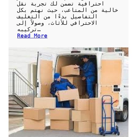
ء
ل
احترافية تضمن لك تجربة نقل
ص
خالية من المتاعب، حيث نهتم بكل
ي
التفاصيل بدءًا من التغليف
ا
الاحترافي للأثاث، وصولاً إلى
ن
تركيبه…
ة
:
Read More
و
ش
إ
ر
ص
ك
ل
ة
ا
ن
ح
ق
م
ل
ض
ع
خ
ف
ا
ش
ت
ح
ا
ق
ل
ل
م
ن
ي
ق
ا