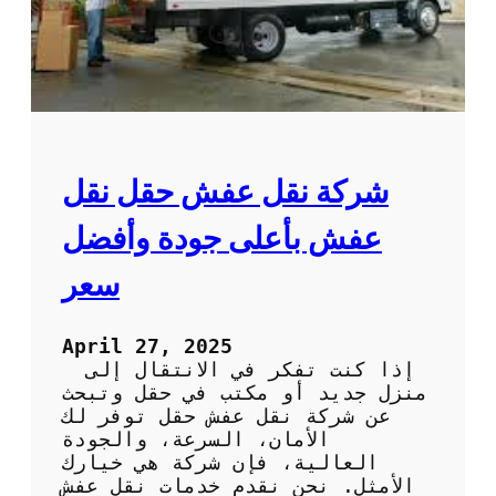
م
ا
ث
ب
ا
ر
ل
ا
ي
ل
ة
أ
ل
ح
ل
م
شركة نقل عفش حقل نقل
ر
د
ا
:
عفش بأعلى جودة وأفضل
ح
ف
ة
ن
سعر
و
ي
ا
و
ل
ن
April 27, 2025
ا
م
إذا كنت تفكر في الانتقال إلى
س
خ
منزل جديد أو مكتب في حقل وتبحث
ت
ت
عن شركة نقل عفش حقل توفر لك
ر
ص
الأمان، السرعة، والجودة
خ
و
العالية، فإن شركة هي خيارك
ا
ن
الأمثل. نحن نقدم خدمات نقل عفش