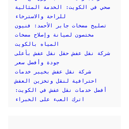
ر
صحي في الكويت: الخدمة المثالية
م
:
للراحة والاسترخاء
خ
تصليح مضخات جابر الأحمد: فنيون
د
م
مختصون لصيانة وإصلاح مضخات
ة
المياه بالكويت
س
ر
شركة نقل عفش حقل نقل عفش بأعلى
ي
جودة وأفضل سعر
ع
ة
شركة نقل عفش بخيبر خدمات
و
احترافية لنقل وتخزين العفش
م
و
أفضل خدمات نقل عفش في الكويت:
ث
اترك العبء على الخبراء
و
ق
ة
ل
ن