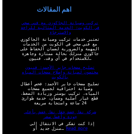
اهم المقالات
تركيب وصيانة الجاكوزي مع فني صحي
في الكويت: الخدمة المثالية للراحة
والاسترخاء
تعتبر خدمات تركيب وصيانة الجاكوزي
مع فني صحي في الكويت من الخدمات
المهمة والضرورية لضمان الحفاظ على
جاكوزي منزلك بحالة ممتازة وجاهزة
للاستخدام في أي وقت. فنيون…
تصليح مضخات جابر الأحمد: فنيون
مختصون لصيانة وإصلاح مضخات المياه
بالكويت
تصليح مضخات جابر الأحمد: فحص أعطال
وصيانة احترافية لجميع مضخات
المياه، تركيب بوستر وزيادة الضغط،
قطع غيار أصلية وضمان، خدمة طوارئ
24 ساعة واستجابة سريعة
شركة نقل عفش حقل نقل عفش بأعلى
جودة وأفضل سعر
إذا كنت تفكر في الانتقال إلى
:
Read more
منزل جديد أو…
ش