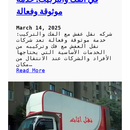
ع
ف
موثوقة وفعالة
ش
March 14, 2025
شركه نقل عفش مع الفك والتركيب:
خدمة موثوقة وفعالة تعد شركات
نقل العفش مع فك وتركيبه من
الخدمات الأساسية التي يحتاجها
الأفراد والشركات عند الانتقال من
مكان…
:
Read More
ش
ر
ك
ة
ن
ق
ل
ع
ف