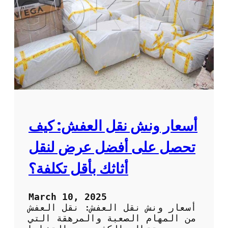
ث
أ
ك
س
؟
ع
ا
ر
ن
ق
ل
ا
ل
ع
ف
أسعار ونش نقل العفش: كيف
ش
و
تحصل على أفضل عرض لنقل
خ
د
أثاثك بأقل تكلفة؟
م
ا
ت
March 10, 2025
ا
أسعار ونش نقل العفش: نقل العفش
ل
من المهام الصعبة والمرهقة التي
ن