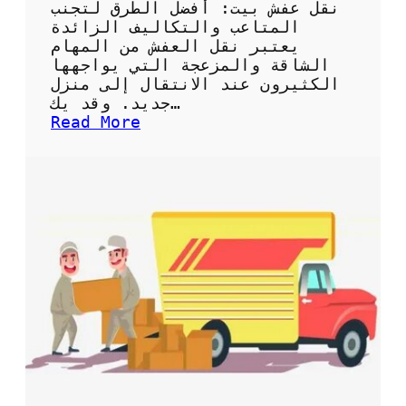
ث
نقل عفش بيت: أفضل الطرق لتجنب
و
المتاعب والتكاليف الزائدة
ق
يعتبر نقل العفش من المهام
ة
الشاقة والمزعجة التي يواجهها
ل
الكثيرون عند الانتقال إلى منزل
ن
جديد. وقد يك…
ق
:
Read More
ل
ن
ا
ق
ل
ل
أ
ع
ث
ف
ا
ش
ث
ب
د
ي
ا
ت
خ
:
ل
أ
ا
ف
ل
ض
م
ل
م