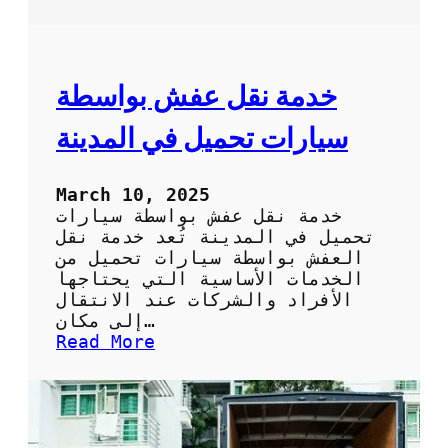
ا
ل
ل
ك
ط
ة
ر
ق
خدمة نقل عفش بواسطة
ل
ت
سيارات تحميل في المدينة
ج
ن
ب
March 10, 2025
ا
خدمة نقل عفش بواسطة سيارات
ل
تحميل في المدينة تُعد خدمة نقل
م
العفش بواسطة سيارات تحميل من
ت
الخدمات الأساسية التي يحتاجها
ا
الأفراد والشركات عند الانتقال
ع
إلى مكان…
ب
:
Read More
و
خ
ا
د
ل
م
ت
ة
ك
ن