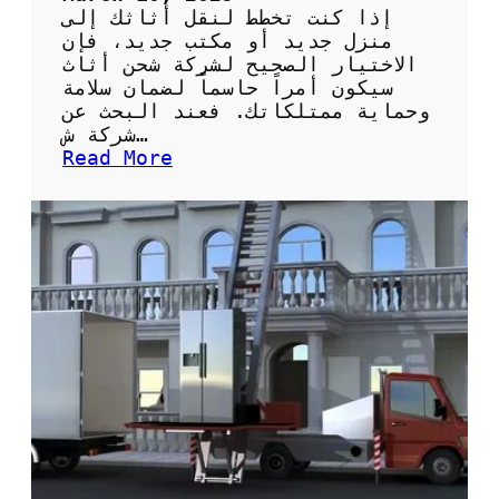
ل
إذا كنت تخطط لنقل أثاثك إلى
ف
منزل جديد أو مكتب جديد، فإن
ي
الاختيار الصحيح لشركة شحن أثاث
ا
سيكون أمراً حاسماً لضمان سلامة
ل
وحماية ممتلكاتك. فعند البحث عن
م
شركة ش…
د
:
Read More
ي
ش
ن
ر
ة
ك
ة
ش
ح
ن
أ
ث
ا
ث
:
ك
ي