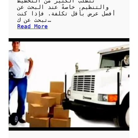
تتطلب الكثير من التخطيط
ق
والتنظيم، خاصةً عند البحث عن
ل
أفضل عرض بأقل تكلفة. فإذا كنت
ا
تبحث عن ك…
ل
:
Read More
ش
أ
ا
س
م
ع
ل
ا
ة
ر
و
ن
ش
ن
ق
ل
ا
ل
ع
ف
ش
: