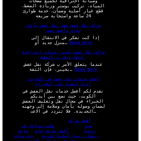
وصيانة احترافية لجميع مضخات
المياه، تركيب بوستر وزيادة الضغط،
قطع غيار أصلية وضمان، خدمة طوارئ
24 ساعة واستجابة سريعة
شركة نقل عفش حقل نقل عفش بأعلى
جودة وأفضل سعر
إذا كنت تفكر في الانتقال إلى
:
Read more
منزل جديد أو…
ش
شركة نقل عفش بخيبر خدمات احترافية
ر
لنقل وتخزين العفش
ك
ة
عندما يتعلق الأمر ب شركة نقل عفش
ن
:
Read more
بخيبر، فإن الثقة…
ق
ش
ل
أفضل خدمات نقل عفش في الكويت:
ر
ع
اترك العبء على الخبراء
ك
ف
ة
نقدم لكم أفضل خدمات نقل العفش في
ش
ن
الكويت، حيث نضع بين أيديكم
ح
ق
الخبراء في مجال نقل وتغليف العفش
ق
ل
لضمان وصوله بأمان وسلامة إلى وجهته
ل
ع
الجديدة. فلا تتردد في الاعت…
ن
ف
ق
ش
أفضل شركة
ل
ب
سيو
مكتب سياحة في
ع
خ
روسيا
أفضل سائق خاص
ساعة
ف
ي
ريتشارد ميل أصلية للبيع
بيع ساعة
ش
ب
بريتلينج
عمال نظافة