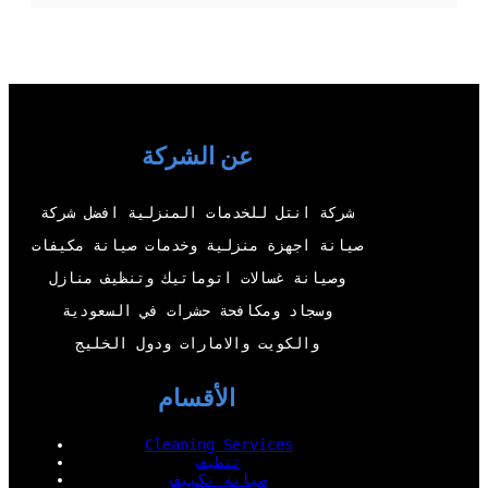
w
o
a
i
i
u
c
n
t
T
e
k
t
u
b
e
عن الشركة
e
b
o
d
r
e
o
I
شركة انتل للخدمات المنزلية افضل شركة
k
n
صيانة اجهزة منزلية وخدمات صيانة مكيفات
وصيانة غسالات اتوماتيك وتنظيف منازل
وسجاد ومكافحة حشرات في السعودية
والكويت والامارات ودول الخليج
الأقسام
Cleaning Services
تنظيف
صيانة تكييف