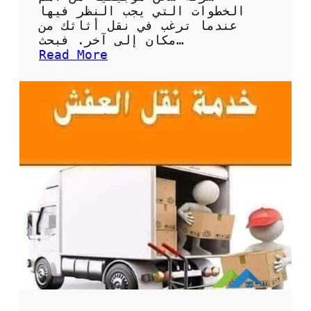
ر
الخطوات التي يجب النظر فيها
م
عندما ترغب في نقل أثاثك من
ن
مكان إلى آخر. فبحث…
ا
:
Read More
س
ش
ب
ر
ة
ك
ة
ش
ح
ن
م
و
ب
ي
ل
ي
ا
:
ك
ي