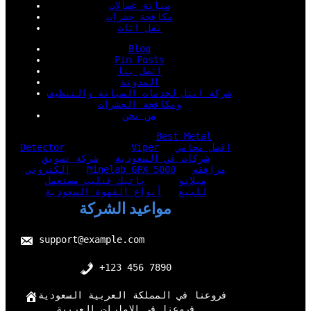
صيانة غسالات
مكافحة حشرات
نقل اثاث
Blog
Pin Posts
اتصل بنا
المدونة
شركة انتل لخدمات الصيانة والتنظيف
ومكافحة الحشرات
من نحن
Best Metal
افضل محامي
Viper
Detector
شركات في السعودية
شركة تسويق
مرافقه
Minelab GPX 5000
الكتروني
ميلانو
باتيك فيليب مستعمل
للبيع
أنواع القهوة السعودية
مواعيد الشركة
support@example.com
+123 456 7890
فروعنا في المملكة العربية السعودية
فروعنا في الامارات العربية