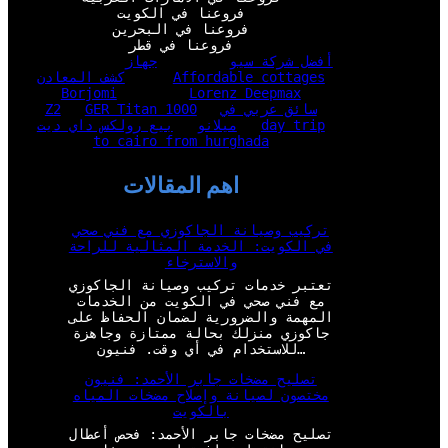
فروعنا في الكويت
فروعنا في البحرين
فروعنا في قطر
أفضل شركة سيو
جهاز
Affordable cottages
كشف المعادن
Borjomi
Lorenz Deepmax
سائق عربي في
GER Titan 1000
Z2
day trip
ميلانو
بيع رولكس داي ديت
to cairo from hurghada
اهم المقالات
تركيب وصيانة الجاكوزي مع فني صحي
في الكويت: الخدمة المثالية للراحة
والاسترخاء
تعتبر خدمات تركيب وصيانة الجاكوزي
مع فني صحي في الكويت من الخدمات
المهمة والضرورية لضمان الحفاظ على
جاكوزي منزلك بحالة ممتازة وجاهزة
للاستخدام في أي وقت. فنيون…
تصليح مضخات جابر الأحمد: فنيون
مختصون لصيانة وإصلاح مضخات المياه
بالكويت
تصليح مضخات جابر الأحمد: فحص أعطال