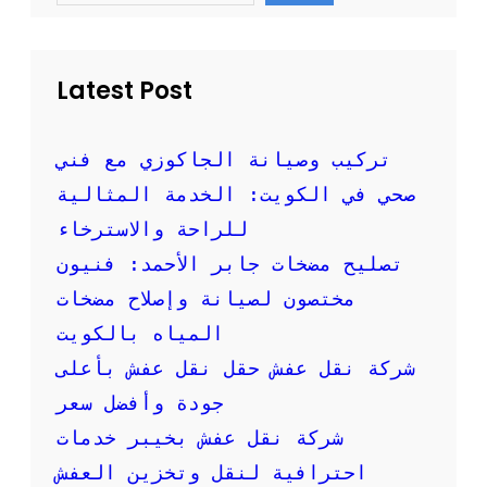
ث
ا
r
ب
c
ل
h
س
ع
ر
ف
Latest Post
ع
ش
ة
:
و
ك
تركيب وصيانة الجاكوزي مع فني
أ
ي
صحي في الكويت: الخدمة المثالية
م
ف
ا
ت
للراحة والاسترخاء
ن
خ
تصليح مضخات جابر الأحمد: فنيون
ت
ا
مختصون لصيانة وإصلاح مضخات
ر
المياه بالكويت
ا
ل
شركة نقل عفش حقل نقل عفش بأعلى
ع
جودة وأفضل سعر
ر
ض
شركة نقل عفش بخيبر خدمات
ا
احترافية لنقل وتخزين العفش
ل