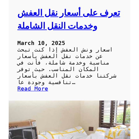
ف
ت
تعرف على أسعار نقل العفش
خ
ت
وخدمات النقل الشاملة
ا
ر
أ
March 10, 2025
ف
اسعار ونش العفش إذا كنت تبحث
ض
عن خدمات نقل العفش بأسعار
ل
مناسبة وخدمة شاملة، فأنت في
ش
المكان المناسب. حيث توفر
ر
شركتنا خدمات نقل العفش بأسعار
ك
تنافسية وجودة عا…
ة
:
Read More
ل
ت
ن
ع
ق
ر
ل
ف
أ
ع
ث
ل
ا
ى