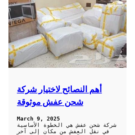
ت
ا
ر
خ
د
م
ا
ت
ن
ق
ل
ا
ل
ع
أهم النصائح لاختيار شركة
ف
ش
شحن عفش موثوقة
ا
ل
م
March 9, 2025
ن
شركة شحن عفش هي الخطوة الأساسية
ا
في نقل العفش من مكان إلى آخر