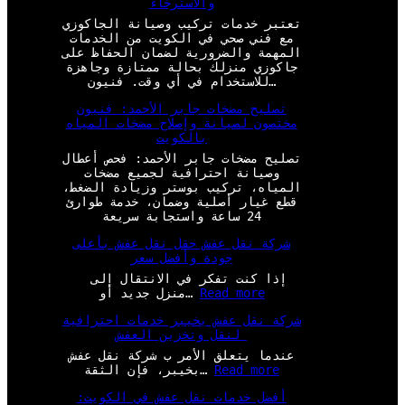
والاسترخاء
تعتبر خدمات تركيب وصيانة الجاكوزي
مع فني صحي في الكويت من الخدمات
المهمة والضرورية لضمان الحفاظ على
جاكوزي منزلك بحالة ممتازة وجاهزة
للاستخدام في أي وقت. فنيون…
تصليح مضخات جابر الأحمد: فنيون
مختصون لصيانة وإصلاح مضخات المياه
بالكويت
تصليح مضخات جابر الأحمد: فحص أعطال
وصيانة احترافية لجميع مضخات
المياه، تركيب بوستر وزيادة الضغط،
قطع غيار أصلية وضمان، خدمة طوارئ
24 ساعة واستجابة سريعة
شركة نقل عفش حقل نقل عفش بأعلى
جودة وأفضل سعر
إذا كنت تفكر في الانتقال إلى
:
Read more
منزل جديد أو…
ش
شركة نقل عفش بخيبر خدمات احترافية
ر
لنقل وتخزين العفش
ك
ة
عندما يتعلق الأمر ب شركة نقل عفش
ن
:
Read more
بخيبر، فإن الثقة…
ق
ش
ل
أفضل خدمات نقل عفش في الكويت:
ر