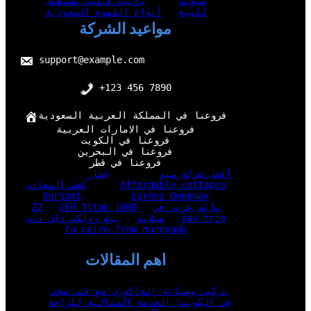
ميلانو
باتيك فيليب مستعمل
للبيع
أنواع القهوة السعودية
مواعيد الشركة
support@example.com
+123 456 7890
فروعنا في المملكة العربية السعودية
فروعنا في الامارات العربية
فروعنا في الكويت
فروعنا في البحرين
فروعنا في قطر
أفضل شركة سيو
جهاز
Affordable cottages
كشف المعادن
Borjomi
Lorenz Deepmax
سائق عربي في
GER Titan 1000
Z2
day trip
ميلانو
بيع رولكس داي ديت
to cairo from hurghada
اهم المقالات
تركيب وصيانة الجاكوزي مع فني صحي
في الكويت: الخدمة المثالية للراحة