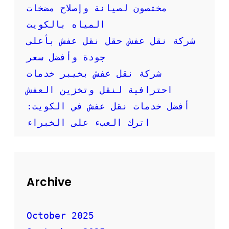
ي
مختصون لصيانة وإصلاح مضخات
ك
المياه بالكويت
م
ع
شركة نقل عفش حقل نقل عفش بأعلى
ش
جودة وأفضل سعر
ر
ك
شركة نقل عفش بخيبر خدمات
ة
احترافية لنقل وتخزين العفش
ا
ن
أفضل خدمات نقل عفش في الكويت:
ت
ل
اترك العبء على الخبراء
ب
ا
ف
ض
ل
Archive
ا
ل
ا
October 2025
س