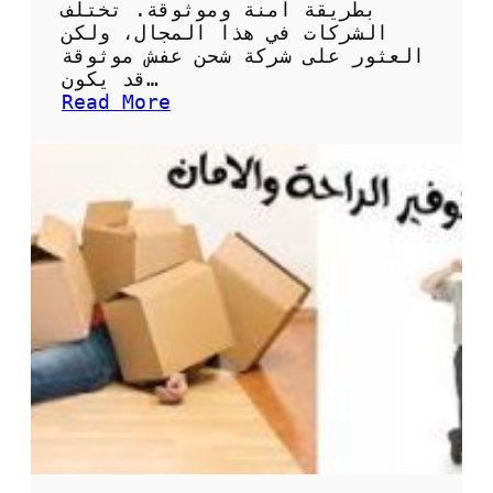
س
بطريقة آمنة وموثوقة. تختلف
ب
الشركات في هذا المجال، ولكن
ة
العثور على شركة شحن عفش موثوقة
ل
قد يكون…
ك
:
Read More
ب
أ
س
ه
ه
م
و
ا
ل
ل
ة
ن
؟
ص
ا
ئ
ح
ل
ا
خ
ت
ي
ا