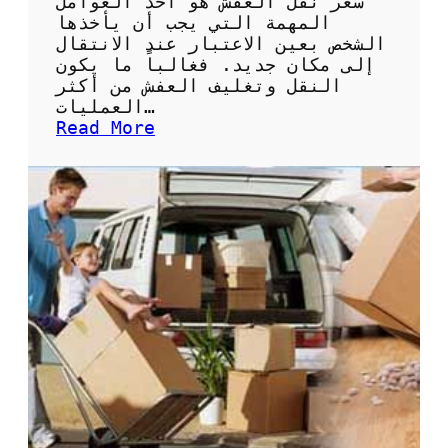
سعر نقل العفش هو أحد العوامل
ث
المهمة التي يجب أن يأخذها
ا
الشخص بعين الاعتبار عند الانتقال
ل
إلى مكان جديد. فغالباً ما يكون
ي
النقل وتغليف العفش من أكثر
ة
العمليات…
ل
:
Read More
ن
أ
ق
ف
ل
ض
ا
ل
ل
ط
أ
ر
ث
ق
ا
ل
ث
ل
ب
ح
أ
ص
م
و
ا
ل
ن
ع
و
ل