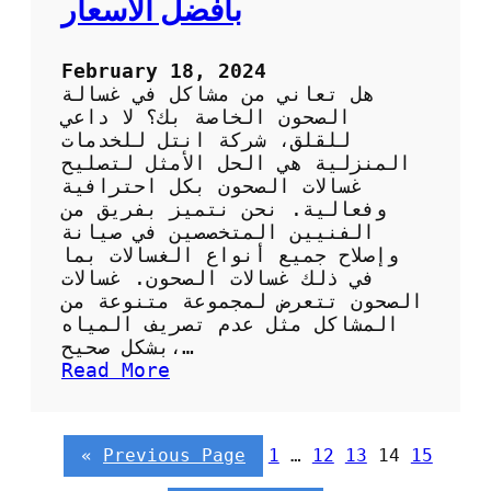
بافضل الاسعار
ي
ز
ا
February 18, 2024
ت
هل تعاني من مشاكل في غسالة
ه
الصحون الخاصة بك؟ لا داعي
للقلق، شركة انتل للخدمات
المنزلية هي الحل الأمثل لتصليح
غسالات الصحون بكل احترافية
وفعالية. نحن نتميز بفريق من
الفنيين المتخصصين في صيانة
وإصلاح جميع أنواع الغسالات بما
في ذلك غسالات الصحون. غسالات
الصحون تتعرض لمجموعة متنوعة من
المشاكل مثل عدم تصريف المياه
بشكل صحيح،…
:
Read More
خ
د
م
«
Previous Page
1
…
12
13
14
15
ا
ت