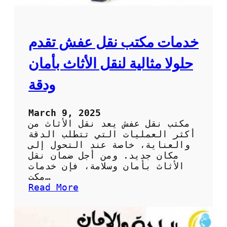
ت
ن
ق
ل
خدمات مكتب نقل عفش تقدم
ا
ل
حلولا مثالية لنقل الأثاث بأمان
ع
ف
ودقة
ش
:
ك
March 9, 2025
ي
مكتب نقل عفش يعد نقل الأثاث من
ف
أكثر العمليات التي تتطلب الدقة
ت
والعناية، خاصة عند التحول إلى
خ
مكان جديد. ومن أجل ضمان نقل
ت
الأثاث بأمان وسلامة، فإن خدمات
ا
مكت…
ر
:
Read More
ا
خ
ل
د
ش
م