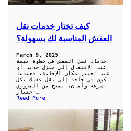
د
ى
ق
س
ة
ع
ر
كيف تختار خدمات نقل
ن
ق
العفش المناسبة لك بسهولة؟
ل
ا
ل
March 9, 2025
ع
خدمات نقل العفش هي خطوة مهمة
ف
عند الانتقال إلى منزل جديد أو
ش
عند تغيير مكان الإقامة. فعندما
ب
تكون في حاجة إلى نقل عفشك بكل
أ
سرعة وأمان، يصبح من الضروري
ق
اختيار…
ل
:
Read More
ت
ك
ك
ي
ل
ف
ف
ت
ة
خ