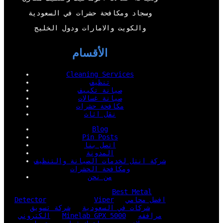
وسجاد ومكافحة حشرات في السعودية
والكويت والامارات ودول الخليج
الأقسام
Cleaning Services
تنظيف
صيانة تكييف
صيانة غسالات
مكافحة حشرات
نقل اثاث
Blog
Pin Posts
اتصل بنا
المدونة
شركة انتل لخدمات الصيانة والتنظيف
ومكافحة الحشرات
من نحن
Best Metal
افضل محامي
Viper
Detector
شركات في السعودية
شركة تسويق
مرافقه
Minelab GPX 5000
الكتروني