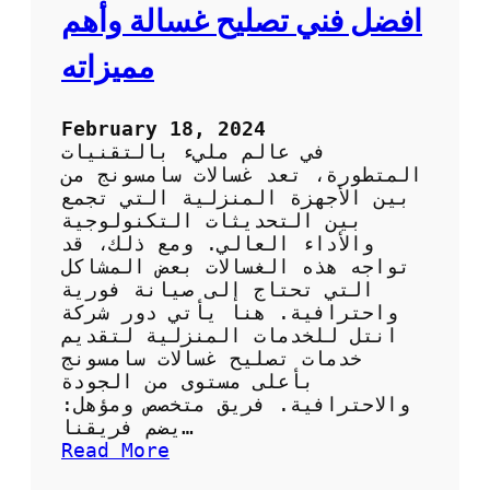
ن
افضل فني تصليح غسالة وأهم
ق
ل
مميزاته
ع
ف
ش
February 18, 2024
ف
في عالم مليء بالتقنيات
ي
المتطورة، تعد غسالات سامسونج من
ع
بين الأجهزة المنزلية التي تجمع
م
بين التحديثات التكنولوجية
ل
والأداء العالي. ومع ذلك، قد
ي
تواجه هذه الغسالات بعض المشاكل
ة
التي تحتاج إلى صيانة فورية
ا
واحترافية. هنا يأتي دور شركة
ل
انتل للخدمات المنزلية لتقديم
ن
خدمات تصليح غسالات سامسونج
ق
بأعلى مستوى من الجودة
ل
والاحترافية. فريق متخصص ومؤهل:
يضم فريقنا…
:
Read More
ا