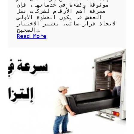
ي
موثوقة وكفءة في خدماتها، فإن
ن
معرفة أهم الأرقام لشركات نقل
ا
العفش قد يكون الخطوة الأولى
ل
لاتخاذ قرار صائب. يعتبر الاختيار
أ
الصحيح…
ث
:
Read More
ا
أ
ث
ه
ب
م
ج
ا
و
ل
د
أ
ة
ر
ع
ق
ا
ا
ل
م
ي
ل
ة
ش
ر
ك
ا