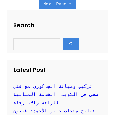
ت
Next Page
»
ص
ل
ي
Search
ح
ا
ل
S
غ
e
س
a
ا
r
c
ل
h
ا
ت
Latest Post
ا
ل
ا
تركيب وصيانة الجاكوزي مع فني
ت
صحي في الكويت: الخدمة المثالية
و
م
للراحة والاسترخاء
ا
تصليح مضخات جابر الأحمد: فنيون
ت