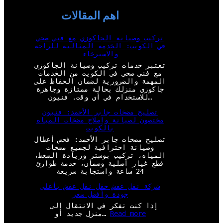
اهم المقالات
تركيب وصيانة الجاكوزي مع فني صحي
في الكويت: الخدمة المثالية للراحة
والاسترخاء
تعتبر خدمات تركيب وصيانة الجاكوزي
مع فني صحي في الكويت من الخدمات
المهمة والضرورية لضمان الحفاظ على
جاكوزي منزلك بحالة ممتازة وجاهزة
للاستخدام في أي وقت. فنيون…
تصليح مضخات جابر الأحمد: فنيون
مختصون لصيانة وإصلاح مضخات المياه
بالكويت
تصليح مضخات جابر الأحمد: فحص أعطال
وصيانة احترافية لجميع مضخات
المياه، تركيب بوستر وزيادة الضغط،
قطع غيار أصلية وضمان، خدمة طوارئ
24 ساعة واستجابة سريعة
شركة نقل عفش حقل نقل عفش بأعلى
جودة وأفضل سعر
إذا كنت تفكر في الانتقال إلى
:
Read more
منزل جديد أو…
ش