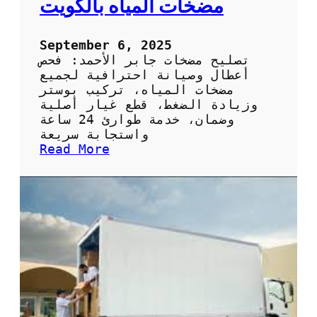
مضخات المياه بالكويت
ي
ص
ح
September 6, 2025
ي
تصليح مضخات جابر الأحمد: فحص
ف
أعطال وصيانة احترافية لجميع
ي
مضخات المياه، تركيب بوستر
ا
وزيادة الضغط، قطع غيار أصلية
ل
وضمان، خدمة طوارئ 24 ساعة
ك
واستجابة سريعة
و
:
Read More
ي
ت
ت
ص
:
ل
ا
ي
ل
ح
خ
م
د
ض
م
خ
ة
ا
ا
ت
ل
ج