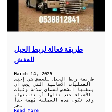
ق
ل
ا
ل
ع
ف
ش
د
و
طريقة فعالة لربط الحبل
ن
ت
للعفش
ل
ف
أ
March 14, 2025
و
طريقة ربط الحبل للعفش هي إحدى
خ
العمليات الأساسية التي يجب أن
س
يتقنها الشخص لضمان سلامة وثبات
ا
الأشياء عند نقلها أو تثبيتها.
ئ
وقد تكون هذه العملية مُهمة جداً
ر
في…
:
Read More