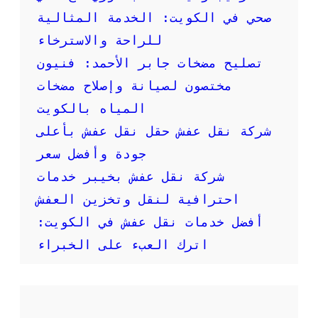
ر
صحي في الكويت: الخدمة المثالية
م
:
للراحة والاسترخاء
خ
تصليح مضخات جابر الأحمد: فنيون
د
م
مختصون لصيانة وإصلاح مضخات
ة
المياه بالكويت
س
ر
شركة نقل عفش حقل نقل عفش بأعلى
ي
جودة وأفضل سعر
ع
ة
شركة نقل عفش بخيبر خدمات
و
احترافية لنقل وتخزين العفش
م
و
أفضل خدمات نقل عفش في الكويت:
ث
اترك العبء على الخبراء
و
ق
ة
ل
ن