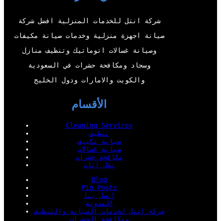
e
b
o
d
r
e
o
I
شركة انتل للخدمات المنزلية افضل شركة
k
n
صيانة اجهزة منزلية وخدمات صيانة مكيفات
وصيانة غسالات اتوماتيك وتنظيف منازل
وسجاد ومكافحة حشرات في السعودية
والكويت والامارات ودول الخليج
الأقسام
Cleaning Services
تنظيف
صيانة تكييف
صيانة غسالات
مكافحة حشرات
نقل اثاث
Blog
Pin Posts
اتصل بنا
المدونة
شركة انتل لخدمات الصيانة والتنظيف
ومكافحة الحشرات