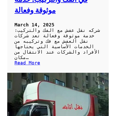
ع
ف
موثوقة وفعالة
ش
March 14, 2025
شركه نقل عفش مع الفك والتركيب:
خدمة موثوقة وفعالة تعد شركات
نقل العفش مع فك وتركيبه من
الخدمات الأساسية التي يحتاجها
الأفراد والشركات عند الانتقال من
مكان…
:
Read More
ش
ر
ك
ة
ن
ق
ل
ع
ف