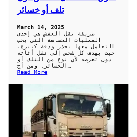
ف
تلف أو خسائر
ي
م
ن
March 14, 2025
ط
طريقة نقل العفش هي إحدى
ق
العمليات الحساسة التي يجب
ة
التعامل معها بحذر ودقة كبيرة،
ا
حيث يهدف كل شخص إلى نقل أثاثه
ل
دون تعرضه لأي نوع من التلف أو
ه
الخسائر. ومن أج…
ر
:
Read More
م
ط
ر
ق
ف
ع
ا
ل
ة
ل
ن