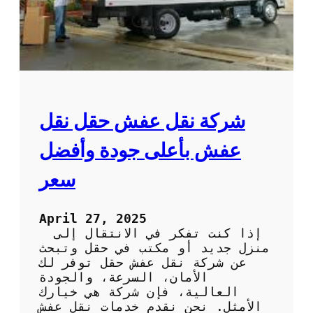
م
ا
ث
ب
ا
ر
ل
ا
ي
ل
ة
أ
ل
ح
ل
م
شركة نقل عفش حقل نقل
ر
د
ا
:
عفش بأعلى جودة وأفضل
ح
ف
ة
ن
سعر
و
ي
ا
و
ل
ن
April 27, 2025
ا
م
إذا كنت تفكر في الانتقال إلى
س
خ
منزل جديد أو مكتب في حقل وتبحث
ت
ت
عن شركة نقل عفش حقل توفر لك
ر
ص
الأمان، السرعة، والجودة
خ
و
العالية، فإن شركة هي خيارك
ا
ن
الأمثل. نحن نقدم خدمات نقل عفش