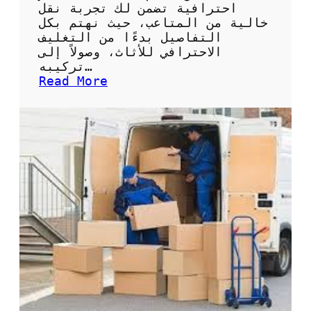
ء
ل
احترافية تضمن لك تجربة نقل
ص
خالية من المتاعب، حيث نهتم بكل
ي
التفاصيل بدءًا من التغليف
ا
الاحترافي للأثاث، وصولاً إلى
ن
تركيبه…
ة
:
Read More
و
ش
إ
ر
ص
ك
ل
ة
ا
ن
ح
ق
م
ل
ض
ع
خ
ف
ا
ش
ت
ح
ا
ق
ل
ل
م
ن
ي
ق
ا