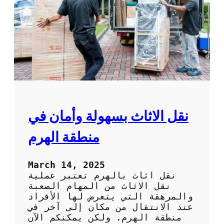
ف
ت
ش
ن
ق
ل
ع
ف
ش
ف
ي
ا
ل
نقل الاثاث بسهولة وأمان في
ك
و
منطقة الهرم
ي
ت
:
March 14, 2025
ا
نقل اثاث بالهرم تعتبر عملية
ت
نقل الاثاث من المهام الصعبة
ر
والمرهقة التي يتعرض لها الأفراد
ك
عند الانتقال من مكان إلى آخر في
ا
منطقة الهرم. ولكن يمكنكم الآن