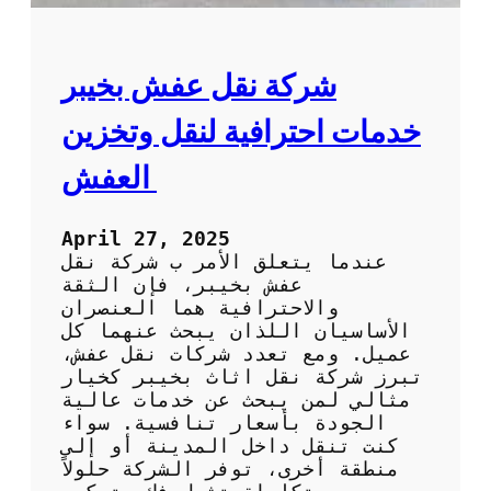
ل
ه
ع
ب
ف
ا
ش
شركة نقل عفش بخيبر
ل
ب
ك
أ
خدمات احترافية لنقل وتخزين
و
ع
ي
ل
العفش
ت
ى
ج
و
April 27, 2025
د
عندما يتعلق الأمر ب شركة نقل
ة
عفش بخيبر، فإن الثقة
و
والاحترافية هما العنصران
أ
الأساسيان اللذان يبحث عنهما كل
ف
عميل. ومع تعدد شركات نقل عفش،
ض
تبرز شركة نقل اثاث بخيبر كخيار
ل
مثالي لمن يبحث عن خدمات عالية
س
الجودة بأسعار تنافسية. سواء
ع
كنت تنقل داخل المدينة أو إلى
ر
منطقة أخرى، توفر الشركة حلولاً