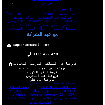
من نحن
Best Metal
افضل محامي
Viper
Detector
شركات في السعودية
شركة تسويق
مرافقه
Minelab GPX 5000
الكتروني
ميلانو
بيوت جاهزة
باتيك فيليب
مستعمل للبيع
أنواع القهوة السعودية
مواعيد الشركة
support@example.com
+123 456 7890
فروعنا في المملكة العربية السعودية
فروعنا في الامارات العربية
فروعنا في الكويت
فروعنا في البحرين
فروعنا في قطر
أفضل شركة سيو
جهاز
Affordable cottages
كشف المعادن
Borjomi
day trip to cairo from
hurghada
Lorenz Deepmax Z2
GER
سائق عربي في ميلانو
بيع
Titan 1000
رولكس داي ديت