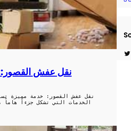
So
T
w
نقل عفش القصور: خ
i
t
t
نقل عفش القصور: خدمة مميزة تست
الخدمات التي تشكل جزءاً هاماً 
e
r