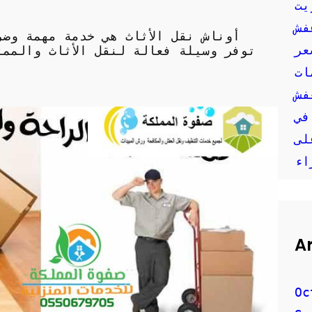
يت
فش
أوناش نقل الأثاث هي خدمة مهمة وضر
عر
توفر وسيلة فعالة لنقل الأثاث والممت
ات
في
لى
اء
A
Oc