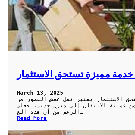
ث
ث
ب
ا
أ
ث
م
ف
ا
ي
ن
ا
و
ل
س
ه
ه
ر
و
م
ل
:
دمة مميزة تستحق الاستثمار
ة
خ
د
م
March 13, 2025
ا
حق الاستثمار يعتبر نقل عفش القصور من
ت
من عملية الانتقال إلى منزل جديد. فعلى
م
الرغم من أن هذه الع…
م
:
Read More
ت
ن
ا
ق
ز