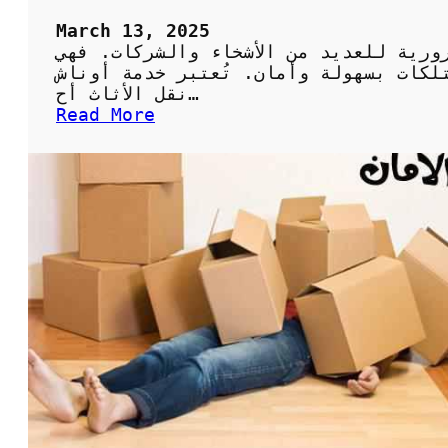
March 13, 2025
ورية للعديد من الأشخاء والشركات. فهي
لكات بسهولة وأمان. تُعتبر خدمة أوناش
نقل الأثاث أح…
:
Read More
خ
د
م
ة
أ
و
ن
ا
ش
ن
ق
ل
ا
ل
ا