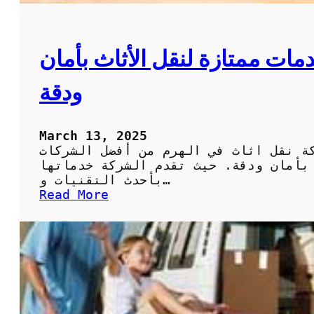
ث
ا
ث
:
ات ممتازة لنقل الأثاث بأمان
أ
ف
ودقة
ض
ل
ط
ر
March 13, 2025
ي
ة نقل اثاث في الهرم من أفضل الشركات
ق
 بأمان ودقة. حيث تقدم الشركة خدماتها
ة
بأحدث التقنيات و…
ل
:
Read More
ن
ش
ق
ر
ل
ك
ا
ة
ل
ن
أ
ق
ث
ل
ا
ا