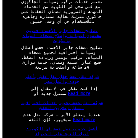
تعتبر خدمات تركيب وصيانة الجاكوزي
مع فني صحي في الكويت من الخدمات
المهمة والضرورية لضمان الحفاظ على
جاكوزي منزلك بحالة ممتازة وجاهزة
للاستخدام في أي وقت. فنيون…
تصليح مضخات جابر الأحمد: فنيون
مختصون لصيانة وإصلاح مضخات المياه
بالكويت
تصليح مضخات جابر الأحمد: فحص أعطال
وصيانة احترافية لجميع مضخات
المياه، تركيب بوستر وزيادة الضغط،
قطع غيار أصلية وضمان، خدمة طوارئ
24 ساعة واستجابة سريعة
شركة نقل عفش حقل نقل عفش بأعلى
جودة وأفضل سعر
إذا كنت تفكر في الانتقال إلى
:
Read more
منزل جديد أو…
ش
شركة نقل عفش بخيبر خدمات احترافية
ر
لنقل وتخزين العفش
ك
ة
عندما يتعلق الأمر ب شركة نقل عفش
ن
:
Read more
بخيبر، فإن الثقة…
ق
ش
ل
أفضل خدمات نقل عفش في الكويت:
ر
ع
اترك العبء على الخبراء
ك
ف