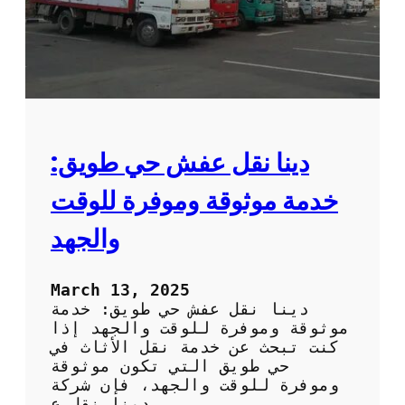
أ
ا
م
ن
ا
ن
و
د
ق
ة
:
دينا نقل عفش حي طويق:
أ
ف
خدمة موثوقة وموفرة للوقت
ض
ل
والجهد
ا
ل
ن
March 13, 2025
ص
دينا نقل عفش حي طويق: خدمة
ا
موثوقة وموفرة للوقت والجهد إذا
ئ
كنت تبحث عن خدمة نقل الأثاث في
ح
حي طويق التي تكون موثوقة
ل
وموفرة للوقت والجهد، فإن شركة
ت
دينا نقل ع…