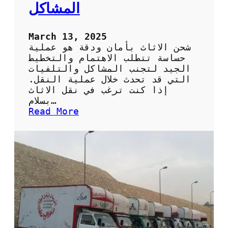
ي
المشاكل
ا
ر
ل
March 13, 2025
ن
شحن الاثاث بأمان ودقة هو عملية
ق
حساسة تتطلب الاهتمام والتخطيط
ل
الجيد لتجنب المشاكل والتلفيات
ا
التي قد تحدث خلال عملية النقل.
ل
إذا كنت ترغب في نقل الاثاث
أ
بسلام…
ث
:
Read More
ا
ش
ث
ح
ب
ن
س
ا
ه
ل
و
ا
ل
ث
ة
ا
و
ث
أ
ب
م