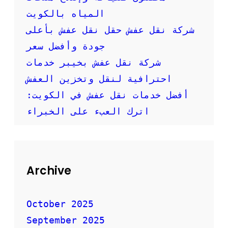
ل
المياه بالكويت
ع
ف
شركة نقل عفش حقل نقل عفش بأعلى
ش
جودة وأفضل سعر
ع
ا
شركة نقل عفش بخيبر خدمات
ل
احترافية لنقل وتخزين العفش
ي
ة
أفضل خدمات نقل عفش في الكويت:
ا
ل
اترك العبء على الخبراء
ج
و
د
ة
و
Archive
ا
ح
ت
October 2025
ر
ا
September 2025