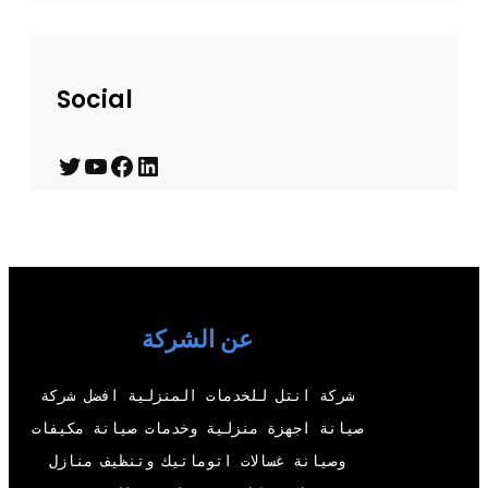
Social
T
Y
F
L
w
o
a
i
i
u
c
n
t
T
e
k
t
u
b
e
عن الشركة
e
b
o
d
r
e
o
I
شركة انتل للخدمات المنزلية افضل شركة
k
n
صيانة اجهزة منزلية وخدمات صيانة مكيفات
وصيانة غسالات اتوماتيك وتنظيف منازل