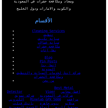
وسجاد ومكافحة حشرات في السعودية
والكويت والامارات ودول الخليج
الأقسام
Cleaning Services
تنظيف
صيانة تكييف
صيانة غسالات
مكافحة حشرات
نقل اثاث
Blog
Pin Posts
اتصل بنا
المدونة
شركة انتل لخدمات الصيانة والتنظيف
ومكافحة الحشرات
من نحن
Best Metal
افضل محامي
Viper
Detector
شركات في السعودية
شركة تسويق
مرافقه
Minelab GPX 5000
الكتروني
ميلانو
بيوت جاهزة
باتيك فيليب
مستعمل للبيع
أنواع القهوة السعودية