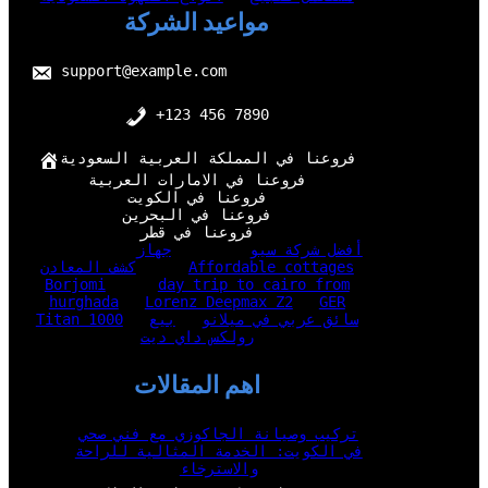
مواعيد الشركة
support@example.com
+123 456 7890
فروعنا في المملكة العربية السعودية
فروعنا في الامارات العربية
فروعنا في الكويت
فروعنا في البحرين
فروعنا في قطر
أفضل شركة سيو
جهاز
Affordable cottages
كشف المعادن
Borjomi
day trip to cairo from
hurghada
Lorenz Deepmax Z2
GER
سائق عربي في ميلانو
بيع
Titan 1000
رولكس داي ديت
اهم المقالات
تركيب وصيانة الجاكوزي مع فني صحي
في الكويت: الخدمة المثالية للراحة
والاسترخاء