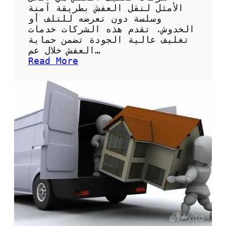
ل
الأمثل لنقل العفش بطريقة آمنة
أ
وسلسة دون تعرضه للتلف أو
ث
الخدوش. تقدم هذه الشركات خدمات
ا
تغليف عالية الجودة تضمن حماية
ث
العفش خلال عم…
ل
:
Read More
ل
أ
ن
ف
ق
ض
ل
ل
ب
ش
ش
ر
ك
ك
ل
ا
ص
ت
ح
ت
ي
غ
ح
ل
ي
ف
ا