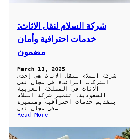
ل
ع
ف
ش
شركة السلام لنقل الاثاث:
:
خ
خدمات احترافية وأمان
د
م
مضمون
ا
ت
ت
March 13, 2025
غ
شركة السلام لنقل الاثاث هي إحدى
ل
الشركات الرائدة في مجال نقل
ي
الاثاث في المملكة العربية
ف
السعودية. تتميز شركة السلام
ع
بتقديم خدمات احترافية ومتميزة
ا
في مجال نقل…
ل
:
Read More
ي
ش
ة
ر
ا
ك