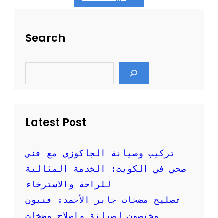
ل
ف
م
ا
و
ر
Search
ث
س
و
ل
ق
ن
ة
S
ق
e
ل
a
ا
r
c
ل
h
ع
ف
Latest Post
ش
:
خ
تركيب وصيانة الجاكوزي مع فني
د
صحي في الكويت: الخدمة المثالية
م
ا
للراحة والاسترخاء
ت
تصليح مضخات جابر الأحمد: فنيون
ن
ق
مختصون لصيانة وإصلاح مضخات