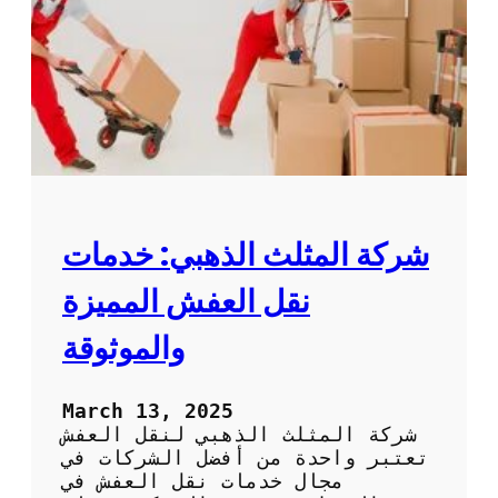
ج
ت
ه
ن
د
ق
ل
ا
ل
ا
ث
ا
ث
:
شركة المثلث الذهبي: خدمات
ك
ي
نقل العفش المميزة
ف
ت
والموثوقة
خ
ت
ا
March 13, 2025
ر
شركة المثلث الذهبي لنقل العفش
أ
تعتبر واحدة من أفضل الشركات في
ف
مجال خدمات نقل العفش في