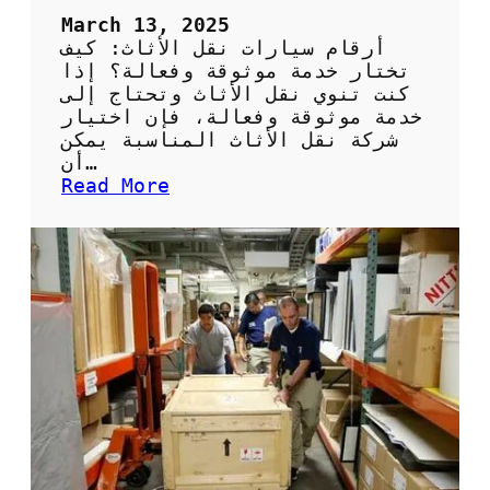
ت
March 13, 2025
ا
أرقام سيارات نقل الأثاث: كيف
ح
تختار خدمة موثوقة وفعالة؟ إذا
ت
كنت تنوي نقل الأثاث وتحتاج إلى
ر
خدمة موثوقة وفعالة، فإن اختيار
ا
شركة نقل الأثاث المناسبة يمكن
ف
أن…
ي
:
Read More
ة
أ
و
ر
أ
ق
م
ا
ا
م
ن
س
م
ي
ض
ا
م
ر
و
ا
ن
ت
ن
ق