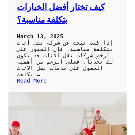
ة
كيف تختار أفضل الخيارات
م
و
بتكلفة مناسبة؟
ث
و
ق
March 13, 2025
ة
إذا كنت تبحث عن شركة نقل أثاث
و
بتكلفة مناسبة، فإن العثور على
م
أرخص شركات نقل الاثاث قد يكون
و
لك تحدياً. فعلى الرغم من أهمية
ف
الحصول على خدمات نقل الاثاث
ر
بتكلفة…
ة
:
Read More
ل
أ
ل
ر
و
خ
ق
ص
ت
ش
و
ر
ا
ك
ل
ا