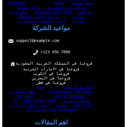
افضل محامي
Viper
Detector
شركات في السعودية
شركة تسويق
مرافقه
Minelab GPX 5000
الكتروني
ميلانو
باتيك فيليب مستعمل
للبيع
أنواع القهوة السعودية
مواعيد الشركة
support@example.com
+123 456 7890
فروعنا في المملكة العربية السعودية
فروعنا في الامارات العربية
فروعنا في الكويت
فروعنا في البحرين
فروعنا في قطر
أفضل شركة سيو
جهاز
Affordable cottages
كشف المعادن
Borjomi
Lorenz Deepmax
سائق عربي في
GER Titan 1000
Z2
day trip
ميلانو
بيع رولكس داي ديت
to cairo from hurghada
اهم المقالات