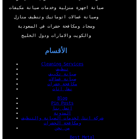
k
n
صيانة اجهزة منزلية وخدمات صيانة مكيفات
وصيانة غسالات اتوماتيك وتنظيف منازل
وسجاد ومكافحة حشرات في السعودية
والكويت والامارات ودول الخليج
الأقسام
Cleaning Services
تنظيف
صيانة تكييف
صيانة غسالات
مكافحة حشرات
نقل اثاث
Blog
Pin Posts
اتصل بنا
المدونة
شركة انتل لخدمات الصيانة والتنظيف
ومكافحة الحشرات
من نحن
Best Metal