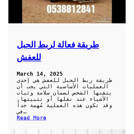
ا
ل
ع
ف
ش
د
و
طريقة فعالة لربط الحبل
ن
ت
للعفش
ل
ف
أ
March 14, 2025
و
طريقة ربط الحبل للعفش هي إحدى
خ
العمليات الأساسية التي يجب أن
س
يتقنها الشخص لضمان سلامة وثبات
ا
الأشياء عند نقلها أو تثبيتها.
ئ
وقد تكون هذه العملية مُهمة جداً
ر
في…
:
Read More
ط
ر