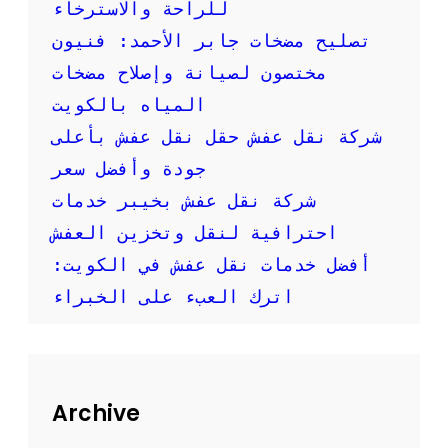
:
للراحة والاسترخاء
خ
تصليح مضخات جابر الأحمد: فنيون
د
م
مختصون لصيانة وإصلاح مضخات
ة
المياه بالكويت
س
ر
شركة نقل عفش حقل نقل عفش بأعلى
ي
جودة وأفضل سعر
ع
ة
شركة نقل عفش بخيبر خدمات
و
احترافية لنقل وتخزين العفش
م
و
أفضل خدمات نقل عفش في الكويت:
ث
اترك العبء على الخبراء
و
ق
ة
ل
ن
ق
Archive
ل