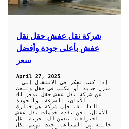
ا
ر
ل
ا
ي
ل
ة
أ
ل
ح
ل
م
شركة نقل عفش حقل نقل
ر
د
ا
:
عفش بأعلى جودة وأفضل
ح
ف
ة
ن
سعر
و
ي
ا
و
ل
ن
April 27, 2025
ا
م
إذا كنت تفكر في الانتقال إلى
س
خ
منزل جديد أو مكتب في حقل وتبحث
ت
ت
عن شركة نقل عفش حقل توفر لك
ر
ص
الأمان، السرعة، والجودة
خ
و
العالية، فإن شركة هي خيارك
ا
ن
الأمثل. نحن نقدم خدمات نقل عفش
ء
ل
احترافية تضمن لك تجربة نقل
ص
خالية من المتاعب، حيث نهتم بكل