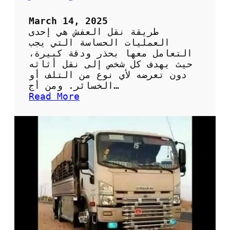
م
ن
March 14, 2025
ط
طريقة نقل العفش هي إحدى
ق
العمليات الحساسة التي يجب
ة
التعامل معها بحذر ودقة كبيرة،
ا
حيث يهدف كل شخص إلى نقل أثاثه
ل
دون تعرضه لأي نوع من التلف أو
ه
الخسائر. ومن أج…
ر
:
Read More
م
ط
ر
ق
ف
ع
ا
ل
ة
ل
ن
ق
ل