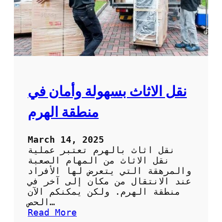
ق
ل
ع
ف
ش
ف
ي
ا
ل
نقل الاثاث بسهولة وأمان في
ك
و
منطقة الهرم
ي
ت
:
March 14, 2025
ا
نقل اثاث بالهرم تعتبر عملية
ت
نقل الاثاث من المهام الصعبة
ر
والمرهقة التي يتعرض لها الأفراد
ك
عند الانتقال من مكان إلى آخر في
ا
منطقة الهرم. ولكن يمكنكم الآن
ل
الحص…
ع
:
Read More
ب