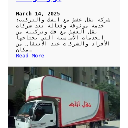
ش
March 14, 2025
شركه نقل عفش مع الفك والتركيب:
خدمة موثوقة وفعالة تعد شركات
نقل العفش مع فك وتركيبه من
الخدمات الأساسية التي يحتاجها
الأفراد والشركات عند الانتقال من
مكان…
:
Read More
ش
ر
ك
ة
ن
ق
ل
ع
ف
ش
م
ت