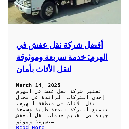
خ
ص
ص
ة
ف
ي
ا
أفضل شركة نقل عفش في
ل
ف
الهرم: خدمة سريعة وموثوقة
ك
و
لنقل الأثاث بأمان
ا
ل
ت
March 14, 2025
ر
تعتبر شركة نقل عفش في الهرم
ك
إحدى الشركات الرائدة في مجال
ي
نقل الأثاث في منطقة الهرم.
ب
تتمتع الشركة بسمعة طيبة وسمعة
:
جيدة في تقديم خدمات نقل العفش
خ
بسرعة وموثو…
د
:
Read More