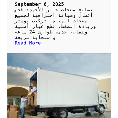
ح
September 6, 2025
ي
تصليح مضخات جابر الأحمد: فحص
ف
أعطال وصيانة احترافية لجميع
ي
مضخات المياه، تركيب بوستر
ا
وزيادة الضغط، قطع غيار أصلية
ل
وضمان، خدمة طوارئ 24 ساعة
ك
واستجابة سريعة
و
:
Read More
ي
ت
ت
ص
:
ل
ا
ي
ل
ح
خ
م
د
ض
م
خ
ة
ا
ا
ت
ل
ج
م
ا
ث
ب