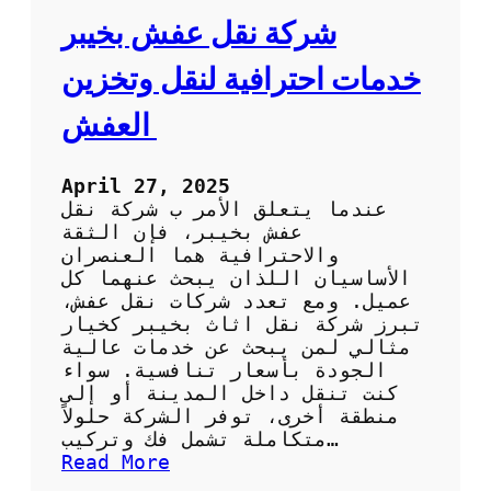
ا
ش
شركة نقل عفش بخيبر
ل
ب
ك
أ
خدمات احترافية لنقل وتخزين
و
ع
ي
ل
العفش
ت
ى
ج
و
April 27, 2025
د
عندما يتعلق الأمر ب شركة نقل
ة
عفش بخيبر، فإن الثقة
و
والاحترافية هما العنصران
أ
الأساسيان اللذان يبحث عنهما كل
ف
عميل. ومع تعدد شركات نقل عفش،
ض
تبرز شركة نقل اثاث بخيبر كخيار
ل
مثالي لمن يبحث عن خدمات عالية
س
الجودة بأسعار تنافسية. سواء
ع
كنت تنقل داخل المدينة أو إلى
ر
منطقة أخرى، توفر الشركة حلولاً
متكاملة تشمل فك وتركيب…
:
Read More
ش