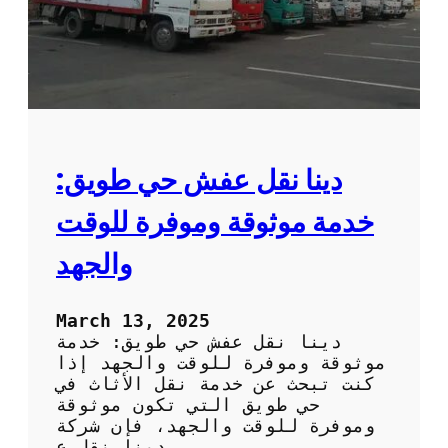
أ
ا
م
ن
ا
ن
و
د
ق
ة
:
دينا نقل عفش حي طويق:
أ
ف
خدمة موثوقة وموفرة للوقت
ض
ل
والجهد
ا
ل
ن
March 13, 2025
ص
دينا نقل عفش حي طويق: خدمة
ا
موثوقة وموفرة للوقت والجهد إذا
ئ
كنت تبحث عن خدمة نقل الأثاث في
ح
حي طويق التي تكون موثوقة
ل
وموفرة للوقت والجهد، فإن شركة
ت
دينا نقل ع…