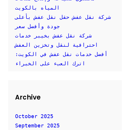
ل
المياه بالكويت
ع
ف
شركة نقل عفش حقل نقل عفش بأعلى
ش
جودة وأفضل سعر
ع
ا
شركة نقل عفش بخيبر خدمات
ل
احترافية لنقل وتخزين العفش
ي
ة
أفضل خدمات نقل عفش في الكويت:
ا
ل
اترك العبء على الخبراء
ج
و
د
ة
و
Archive
ا
ح
ت
October 2025
ر
ا
September 2025