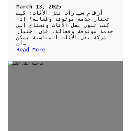
ت
March 13, 2025
ا
أرقام سيارات نقل الأثاث: كيف
ح
تختار خدمة موثوقة وفعالة؟ إذا
ت
كنت تنوي نقل الأثاث وتحتاج إلى
ر
خدمة موثوقة وفعالة، فإن اختيار
ا
شركة نقل الأثاث المناسبة يمكن
ف
أن…
ي
:
Read More
ة
أ
و
ر
أ
ق
م
ا
ا
م
ن
س
م
ي
ض
ا
م
ر
و
ا
ن
ت
ن
ق