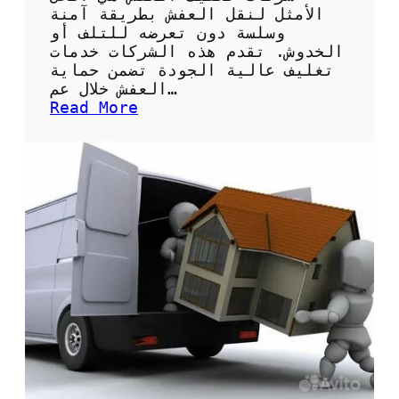
ل
الأمثل لنقل العفش بطريقة آمنة
أ
وسلسة دون تعرضه للتلف أو
ث
الخدوش. تقدم هذه الشركات خدمات
ا
تغليف عالية الجودة تضمن حماية
ث
العفش خلال عم…
ل
:
Read More
ل
أ
ن
ف
ق
ض
ل
ل
ب
ش
ش
ر
ك
ك
ل
ا
ص
ت
ح
ت
ي
غ
ح
ل
ي
ف
ا