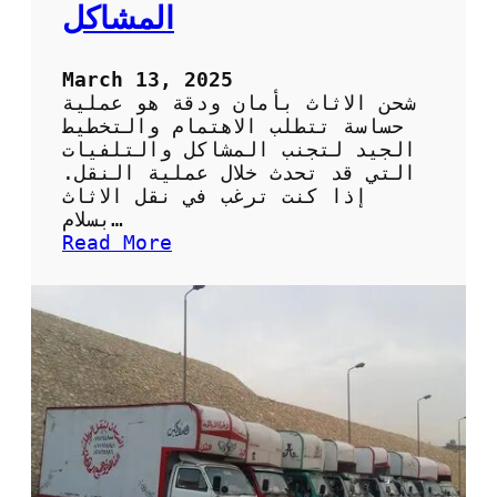
ي
المشاكل
ا
ر
ل
March 13, 2025
ن
شحن الاثاث بأمان ودقة هو عملية
ق
حساسة تتطلب الاهتمام والتخطيط
ل
الجيد لتجنب المشاكل والتلفيات
ا
التي قد تحدث خلال عملية النقل.
ل
إذا كنت ترغب في نقل الاثاث
أ
بسلام…
ث
:
Read More
ا
ش
ث
ح
ب
ن
س
ا
ه
ل
و
ا
ل
ث
ة
ا
و
ث
أ
ب
م