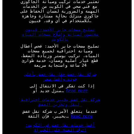
تعتبر خدمات تركيب وصيانة الجاكوزي
مع فني صحي في الكويت من الخدمات
المهمة والضرورية لضمان الحفاظ على
جاكوزي منزلك بحالة ممتازة وجاهزة
للاستخدام في أي وقت. فنيون…
تصليح مضخات جابر الأحمد: فنيون
مختصون لصيانة وإصلاح مضخات المياه
بالكويت
تصليح مضخات جابر الأحمد: فحص أعطال
وصيانة احترافية لجميع مضخات
المياه، تركيب بوستر وزيادة الضغط،
قطع غيار أصلية وضمان، خدمة طوارئ
24 ساعة واستجابة سريعة
شركة نقل عفش حقل نقل عفش بأعلى
جودة وأفضل سعر
إذا كنت تفكر في الانتقال إلى
:
Read more
منزل جديد أو…
ش
شركة نقل عفش بخيبر خدمات احترافية
ر
لنقل وتخزين العفش
ك
ة
عندما يتعلق الأمر ب شركة نقل عفش
ن
:
Read more
بخيبر، فإن الثقة…
ق
ش
ل
أفضل خدمات نقل عفش في الكويت:
ر
ع
اترك العبء على الخبراء
ك
ف