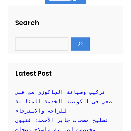
ل
ف
م
ا
و
ر
Search
ث
س
و
ل
ق
ن
ة
S
ق
e
ل
a
ا
r
c
ل
h
ع
ف
Latest Post
ش
:
خ
تركيب وصيانة الجاكوزي مع فني
د
صحي في الكويت: الخدمة المثالية
م
ا
للراحة والاسترخاء
ت
تصليح مضخات جابر الأحمد: فنيون
ن
ق
مختصون لصيانة وإصلاح مضخات