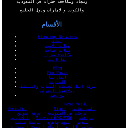
وسجاد ومكافحة حشرات في السعودية
والكويت والامارات ودول الخليج
الأقسام
Cleaning Services
تنظيف
صيانة تكييف
صيانة غسالات
مكافحة حشرات
نقل اثاث
Blog
Pin Posts
اتصل بنا
المدونة
شركة انتل لخدمات الصيانة والتنظيف
ومكافحة الحشرات
من نحن
Best Metal
افضل محامي
Viper
Detector
شركات في السعودية
شركة تسويق
مرافقه
Minelab GPX 5000
الكتروني
ميلانو
بيوت جاهزة
باتيك فيليب
مستعمل للبيع
أنواع القهوة السعودية