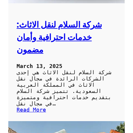
ل
ع
ف
ش
شركة السلام لنقل الاثاث:
:
خ
خدمات احترافية وأمان
د
م
مضمون
ا
ت
ت
March 13, 2025
غ
شركة السلام لنقل الاثاث هي إحدى
ل
الشركات الرائدة في مجال نقل
ي
الاثاث في المملكة العربية
ف
السعودية. تتميز شركة السلام
ع
بتقديم خدمات احترافية ومتميزة
ا
في مجال نقل…
ل
:
Read More
ي
ش
ة
ر
ا
ك