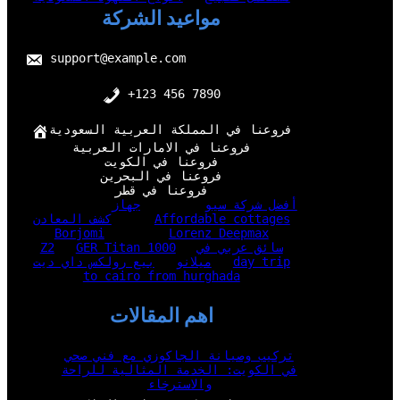
مواعيد الشركة
support@example.com
+123 456 7890
فروعنا في المملكة العربية السعودية
فروعنا في الامارات العربية
فروعنا في الكويت
فروعنا في البحرين
فروعنا في قطر
أفضل شركة سيو
جهاز
Affordable cottages
كشف المعادن
Borjomi
Lorenz Deepmax
سائق عربي في
GER Titan 1000
Z2
day trip
ميلانو
بيع رولكس داي ديت
to cairo from hurghada
اهم المقالات
تركيب وصيانة الجاكوزي مع فني صحي
في الكويت: الخدمة المثالية للراحة
والاسترخاء