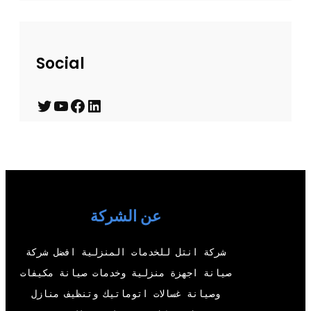
Social
T
Y
F
L
w
o
a
i
i
u
c
n
t
T
e
k
t
u
b
e
عن الشركة
e
b
o
d
r
e
o
I
شركة انتل للخدمات المنزلية افضل شركة
k
n
صيانة اجهزة منزلية وخدمات صيانة مكيفات
وصيانة غسالات اتوماتيك وتنظيف منازل