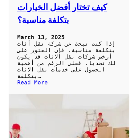
ة
كيف تختار أفضل الخيارات
م
و
بتكلفة مناسبة؟
ث
و
ق
March 13, 2025
ة
إذا كنت تبحث عن شركة نقل أثاث
و
بتكلفة مناسبة، فإن العثور على
م
أرخص شركات نقل الاثاث قد يكون
و
لك تحدياً. فعلى الرغم من أهمية
ف
الحصول على خدمات نقل الاثاث
ر
بتكلفة…
ة
:
Read More
ل
أ
ل
ر
و
خ
ق
ص
ت
ش
و
ر
ا
ك
ل
ا