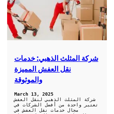
ج
ت
ه
ن
د
ق
ل
ا
ل
ا
ث
ا
ث
:
شركة المثلث الذهبي: خدمات
ك
ي
نقل العفش المميزة
ف
ت
والموثوقة
خ
ت
ا
March 13, 2025
ر
شركة المثلث الذهبي لنقل العفش
أ
تعتبر واحدة من أفضل الشركات في
ف
مجال خدمات نقل العفش في