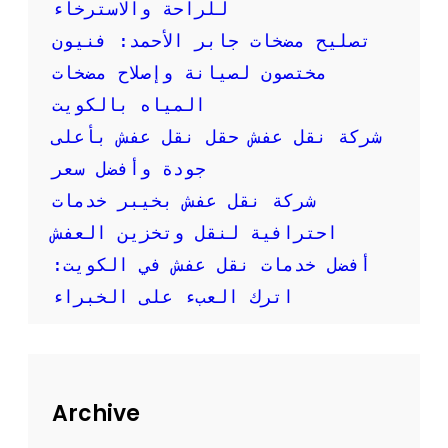
:
للراحة والاسترخاء
خ
تصليح مضخات جابر الأحمد: فنيون
د
م
مختصون لصيانة وإصلاح مضخات
ة
المياه بالكويت
س
ر
شركة نقل عفش حقل نقل عفش بأعلى
ي
جودة وأفضل سعر
ع
ة
شركة نقل عفش بخيبر خدمات
و
احترافية لنقل وتخزين العفش
م
و
أفضل خدمات نقل عفش في الكويت:
ث
اترك العبء على الخبراء
و
ق
ة
ل
ن
ق
Archive
ل