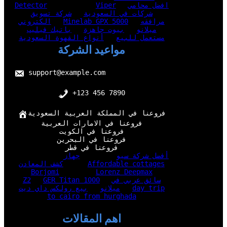
افضل محامي
Viper
Detector
شركات في السعودية
شركة تسويق
مرافقه
Minelab GPX 5000
الكتروني
ميلانو
بيوت جاهزة
باتيك فيليب
مستعمل للبيع
أنواع القهوة السعودية
مواعيد الشركة
support@example.com
+123 456 7890
فروعنا في المملكة العربية السعودية
فروعنا في الامارات العربية
فروعنا في الكويت
فروعنا في البحرين
فروعنا في قطر
أفضل شركة سيو
جهاز
Affordable cottages
كشف المعادن
Borjomi
Lorenz Deepmax
سائق عربي في
GER Titan 1000
Z2
day trip
ميلانو
بيع رولكس داي ديت
to cairo from hurghada
اهم المقالات