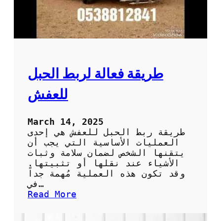
ا
ل
ع
ف
ش
د
و
طريقة فعالة لربط الحبل
ن
ت
للعفش
ل
ف
أ
March 14, 2025
و
طريقة ربط الحبل للعفش هي إحدى
خ
العمليات الأساسية التي يجب أن
س
يتقنها الشخص لضمان سلامة وثبات
ا
الأشياء عند نقلها أو تثبيتها.
ئ
وقد تكون هذه العملية مُهمة جداً
ر
في…
:
Read More
ط
ر