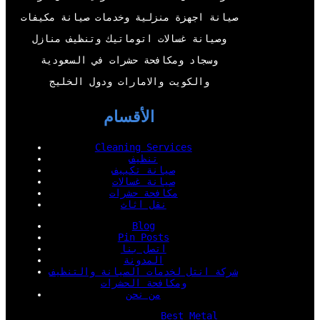
k
n
صيانة اجهزة منزلية وخدمات صيانة مكيفات
وصيانة غسالات اتوماتيك وتنظيف منازل
وسجاد ومكافحة حشرات في السعودية
والكويت والامارات ودول الخليج
الأقسام
Cleaning Services
تنظيف
صيانة تكييف
صيانة غسالات
مكافحة حشرات
نقل اثاث
Blog
Pin Posts
اتصل بنا
المدونة
شركة انتل لخدمات الصيانة والتنظيف
ومكافحة الحشرات
من نحن
Best Metal