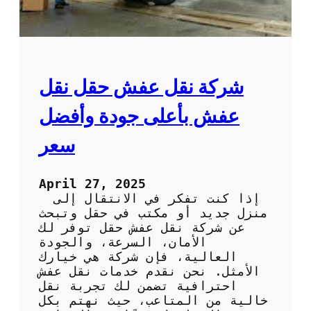
ا
ر
ل
ا
ي
ل
ة
أ
ل
ح
ل
م
شركة نقل عفش حقل نقل
ر
د
ا
:
عفش بأعلى جودة وأفضل
ح
ف
ة
ن
سعر
و
ي
ا
و
ل
ن
April 27, 2025
ا
م
إذا كنت تفكر في الانتقال إلى
س
خ
منزل جديد أو مكتب في حقل وتبحث
ت
ت
عن شركة نقل عفش حقل توفر لك
ر
ص
الأمان، السرعة، والجودة
خ
و
العالية، فإن شركة هي خيارك
ا
ن
الأمثل. نحن نقدم خدمات نقل عفش
ء
ل
احترافية تضمن لك تجربة نقل
ص
خالية من المتاعب، حيث نهتم بكل