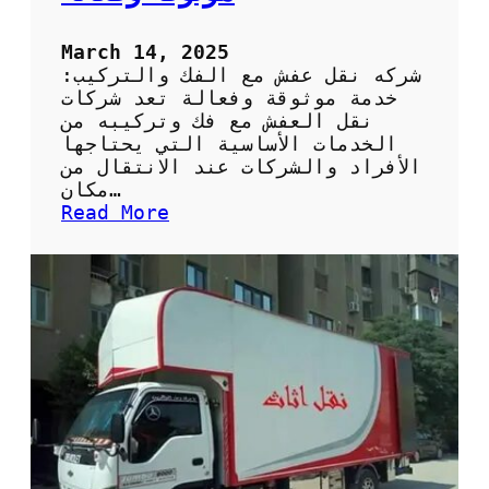
ش
March 14, 2025
شركه نقل عفش مع الفك والتركيب:
خدمة موثوقة وفعالة تعد شركات
نقل العفش مع فك وتركيبه من
الخدمات الأساسية التي يحتاجها
الأفراد والشركات عند الانتقال من
مكان…
:
Read More
ش
ر
ك
ة
ن
ق
ل
ع
ف
ش
م
ت