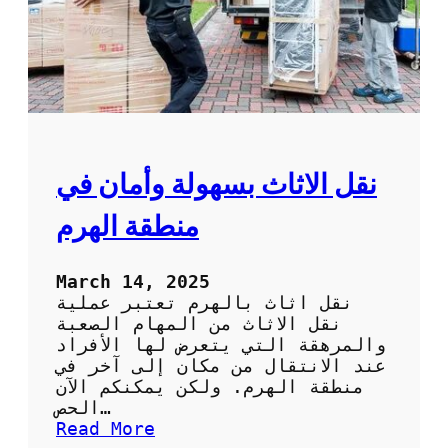
ق
ل
ع
ف
ش
ف
ي
ا
ل
نقل الاثاث بسهولة وأمان في
ك
و
منطقة الهرم
ي
ت
:
March 14, 2025
ا
نقل اثاث بالهرم تعتبر عملية
ت
نقل الاثاث من المهام الصعبة
ر
والمرهقة التي يتعرض لها الأفراد
ك
عند الانتقال من مكان إلى آخر في
ا
منطقة الهرم. ولكن يمكنكم الآن
ل
الحص…
ع
:
Read More
ب