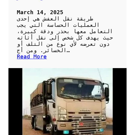
م
ن
March 14, 2025
ط
طريقة نقل العفش هي إحدى
ق
العمليات الحساسة التي يجب
ة
التعامل معها بحذر ودقة كبيرة،
ا
حيث يهدف كل شخص إلى نقل أثاثه
ل
دون تعرضه لأي نوع من التلف أو
ه
الخسائر. ومن أج…
ر
:
Read More
م
ط
ر
ق
ف
ع
ا
ل
ة
ل
ن
ق
ل