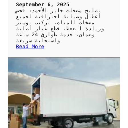
ح
September 6, 2025
ي
تصليح مضخات جابر الأحمد: فحص
ف
أعطال وصيانة احترافية لجميع
ي
مضخات المياه، تركيب بوستر
ا
وزيادة الضغط، قطع غيار أصلية
ل
وضمان، خدمة طوارئ 24 ساعة
ك
واستجابة سريعة
و
:
Read More
ي
ت
ت
ص
:
ل
ا
ي
ل
ح
خ
م
د
ض
م
خ
ة
ا
ا
ت
ل
ج
م
ا
ث
ب