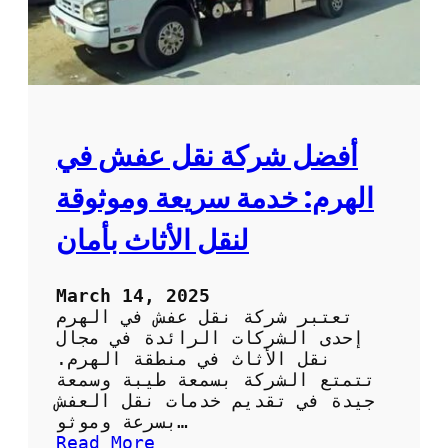
خ
ص
ص
ة
ف
ي
ا
أفضل شركة نقل عفش في
ل
ف
الهرم: خدمة سريعة وموثوقة
ك
و
لنقل الأثاث بأمان
ا
ل
ت
March 14, 2025
ر
تعتبر شركة نقل عفش في الهرم
ك
إحدى الشركات الرائدة في مجال
ي
نقل الأثاث في منطقة الهرم.
ب
تتمتع الشركة بسمعة طيبة وسمعة
:
جيدة في تقديم خدمات نقل العفش
خ
بسرعة وموثو…
د
:
Read More