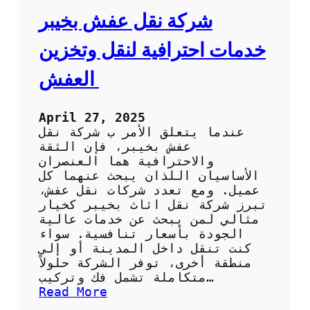
ا
ش
شركة نقل عفش بخيبر
ل
ب
ك
أ
خدمات احترافية لنقل وتخزين
و
ع
ي
ل
العفش
ت
ى
ج
و
April 27, 2025
د
عندما يتعلق الأمر ب شركة نقل
ة
عفش بخيبر، فإن الثقة
و
والاحترافية هما العنصران
أ
الأساسيان اللذان يبحث عنهما كل
ف
عميل. ومع تعدد شركات نقل عفش،
ض
تبرز شركة نقل اثاث بخيبر كخيار
ل
مثالي لمن يبحث عن خدمات عالية
س
الجودة بأسعار تنافسية. سواء
ع
كنت تنقل داخل المدينة أو إلى
ر
منطقة أخرى، توفر الشركة حلولاً
متكاملة تشمل فك وتركيب…
:
Read More
ش