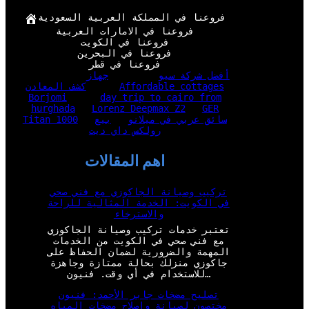
فروعنا في المملكة العربية السعودية
فروعنا في الامارات العربية
فروعنا في الكويت
فروعنا في البحرين
فروعنا في قطر
أفضل شركة سيو
جهاز
Affordable cottages
كشف المعادن
Borjomi
day trip to cairo from
hurghada
Lorenz Deepmax Z2
GER
سائق عربي في ميلانو
بيع
Titan 1000
رولكس داي ديت
اهم المقالات
تركيب وصيانة الجاكوزي مع فني صحي
في الكويت: الخدمة المثالية للراحة
والاسترخاء
تعتبر خدمات تركيب وصيانة الجاكوزي
مع فني صحي في الكويت من الخدمات
المهمة والضرورية لضمان الحفاظ على
جاكوزي منزلك بحالة ممتازة وجاهزة
للاستخدام في أي وقت. فنيون…
تصليح مضخات جابر الأحمد: فنيون
مختصون لصيانة وإصلاح مضخات المياه