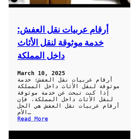
ش
:
ك
ي
أرقام عربيات نقل العفش:
ف
ت
خدمة موثوقة لنقل الأثاث
ح
ص
داخل المملكة
ل
ع
ل
March 10, 2025
ى
أرقام عربيات نقل العفش: خدمة
أ
موثوقة لنقل الأثاث داخل المملكة
ف
إذا كنت تبحث عن خدمة موثوقة
ض
لنقل الأثاث داخل المملكة، فإن
ل
أرقام عربيات نقل العفش هي الحل
ع
الأم…
ر
:
Read More
ض
أ
ل
ر
ن
ق