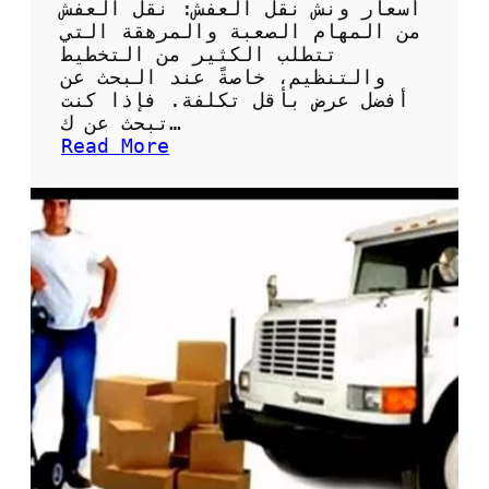
ا
أسعار ونش نقل العفش: نقل العفش
ل
من المهام الصعبة والمرهقة التي
ن
تتطلب الكثير من التخطيط
ق
والتنظيم، خاصةً عند البحث عن
ل
أفضل عرض بأقل تكلفة. فإذا كنت
ا
تبحث عن ك…
ل
:
Read More
ش
أ
ا
س
م
ع
ل
ا
ة
ر
و
ن
ش
ن
ق
ل
ا
ل
ع
ف