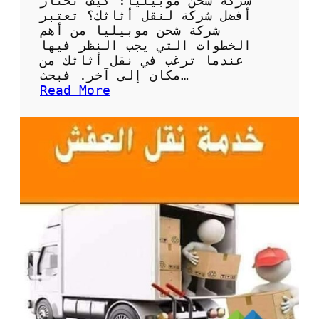
شركة شحن موبيليا: كيف تختار
ع
أفضل شركة لنقل أثاثك؟ تعتبر
ا
شركة شحن موبيليا من أهم
ر
الخطوات التي يجب النظر فيها
م
عندما ترغب في نقل أثاثك من
ن
مكان إلى آخر. فبحث…
ا
:
Read More
س
ش
ب
ر
ة
ك
ة
ش
ح
ن
م
و
ب
ي
ل
ي
ا
: