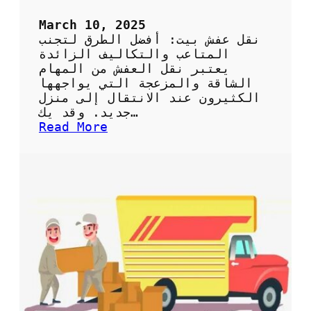
م
و
March 10, 2025
ث
نقل عفش بيت: أفضل الطرق لتجنب
و
المتاعب والتكاليف الزائدة
ق
يعتبر نقل العفش من المهام
ة
الشاقة والمزعجة التي يواجهها
ل
الكثيرون عند الانتقال إلى منزل
ن
جديد. وقد يك…
ق
:
Read More
ل
ن
ا
ق
ل
ل
أ
ع
ث
ف
ا
ش
ث
ب
د
ي
ا
ت
خ
:
ل
أ
ا
ف