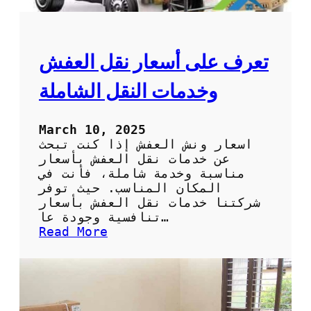
ك
ي
ف
ت
تعرف على أسعار نقل العفش
خ
ت
وخدمات النقل الشاملة
ا
ر
أ
March 10, 2025
ف
اسعار ونش العفش إذا كنت تبحث
ض
عن خدمات نقل العفش بأسعار
ل
مناسبة وخدمة شاملة، فأنت في
ش
المكان المناسب. حيث توفر
ر
شركتنا خدمات نقل العفش بأسعار
ك
تنافسية وجودة عا…
ة
:
Read More
ل
ت
ن
ع
ق
ر
ل
ف
أ
ع