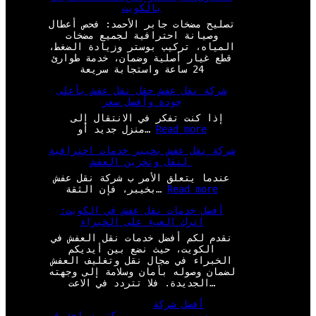
بالكويت
تصليح مضخات جابر الأحمد: فحص أعطال
وصيانة احترافية لجميع مضخات
المياه، تركيب بوستر وزيادة الضغط،
قطع غيار أصلية وضمان، خدمة طوارئ
24 ساعة واستجابة سريعة
شركة نقل عفش حقل نقل عفش بأعلى
جودة وأفضل سعر
إذا كنت تفكر في الانتقال إلى
:
Read more
منزل جديد أو…
ش
شركة نقل عفش بخيبر خدمات احترافية
ر
لنقل وتخزين العفش
ك
ة
عندما يتعلق الأمر ب شركة نقل عفش
ن
:
Read more
بخيبر، فإن الثقة…
ق
ش
ل
أفضل خدمات نقل عفش في الكويت:
ر
ع
اترك العبء على الخبراء
ك
ف
ة
نقدم لكم أفضل خدمات نقل العفش في
ش
ن
الكويت، حيث نضع بين أيديكم
ح
ق
الخبراء في مجال نقل وتغليف العفش
ق
ل
لضمان وصوله بأمان وسلامة إلى وجهته
ل
ع
الجديدة. فلا تتردد في الاعت…
ن
ف
ق
ش
أفضل شركة
ل
ب
سيو
مكتب سياحة في