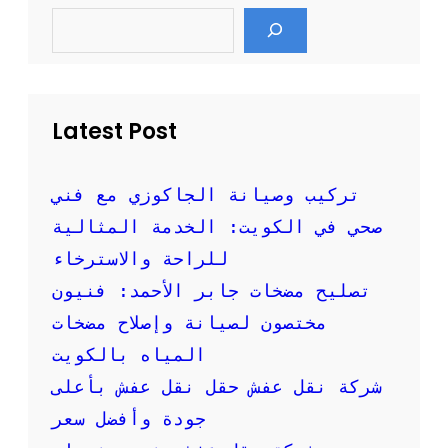
ث
S
ق
e
ا
ل
a
ث
ا
r
ب
c
ل
h
س
ع
ر
ف
Latest Post
ع
ش
ة
:
و
ك
تركيب وصيانة الجاكوزي مع فني
أ
ي
صحي في الكويت: الخدمة المثالية
م
ف
ا
ت
للراحة والاسترخاء
ن
خ
تصليح مضخات جابر الأحمد: فنيون
ت
ا
مختصون لصيانة وإصلاح مضخات
ر
المياه بالكويت
ا
ل
شركة نقل عفش حقل نقل عفش بأعلى
ع
جودة وأفضل سعر
ر
ض