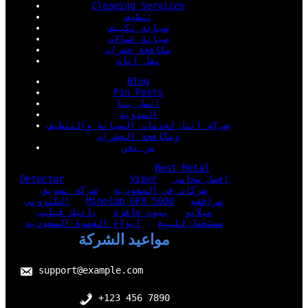
Cleaning Services
تنظيف
صيانة تكييف
صيانة غسالات
مكافحة حشرات
نقل اثاث
Blog
Pin Posts
اتصل بنا
المدونة
شركة انتل لخدمات الصيانة والتنظيف
ومكافحة الحشرات
من نحن
Best Metal
افضل محامي
Viper
Detector
شركات في السعودية
شركة تسويق
مرافقه
Minelab GPX 5000
الكتروني
ميلانو
بيوت جاهزة
باتيك فيليب
مستعمل للبيع
أنواع القهوة السعودية
مواعيد الشركة
support@example.com
+123 456 7890