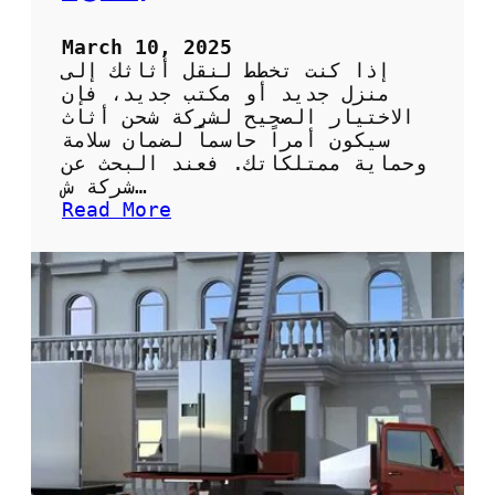
م
ي
March 10, 2025
ل
إذا كنت تخطط لنقل أثاثك إلى
ف
منزل جديد أو مكتب جديد، فإن
ي
الاختيار الصحيح لشركة شحن أثاث
ا
سيكون أمراً حاسماً لضمان سلامة
ل
وحماية ممتلكاتك. فعند البحث عن
م
شركة ش…
د
:
Read More
ي
ش
ن
ر
ة
ك
ة
ش
ح
ن
أ
ث
ا
ث
: