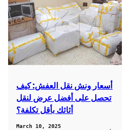
ث
ل
ا
ى
ث
أ
ك
س
؟
ع
ا
ر
ن
ق
ل
ا
ل
ع
ف
أسعار ونش نقل العفش: كيف
ش
و
تحصل على أفضل عرض لنقل
خ
د
أثاثك بأقل تكلفة؟
م
ا
ت
March 10, 2025