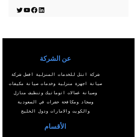
T
Y
F
L
w
o
a
i
i
u
c
n
t
T
e
k
t
u
b
e
عن الشركة
e
b
o
d
r
e
o
I
شركة انتل للخدمات المنزلية افضل شركة
k
n
صيانة اجهزة منزلية وخدمات صيانة مكيفات
وصيانة غسالات اتوماتيك وتنظيف منازل
وسجاد ومكافحة حشرات في السعودية
والكويت والامارات ودول الخليج
الأقسام