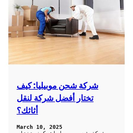
ش
ف
ي
ف
ي
ص
ل
:
خ
د
م
ة
م
و
شركة شحن موبيليا: كيف
ث
و
تختار أفضل شركة لنقل
ق
ة
أثاثك؟
و
ب
أ
March 10, 2025
س