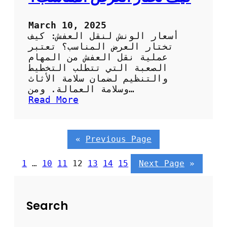
:
ا
ل
March 10, 2025
ا
أسعار الونش لنقل العفش: كيف
خ
تختار العرض المناسب؟ تعتبر
ت
عملية نقل العفش من المهام
ي
الصعبة التي تتطلب التخطيط
ا
والتنظيم لضمان سلامة الأثاث
ر
وسلامة العمالة. ومن…
ا
:
Read More
ل
أ
أ
س
م
ع
«
Previous Page
ث
ا
ل
ر
ل
ا
1
…
10
11
12
13
14
15
Next Page
»
ن
ل
ق
و
ل
ن
Search
ا
ش
ل
ل
أ
ن