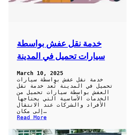
ل
ض
م
ل
م
ا
ل
ل
ك
ط
ة
ر
ق
خدمة نقل عفش بواسطة
ل
ت
سيارات تحميل في المدينة
ج
ن
ب
March 10, 2025
ا
خدمة نقل عفش بواسطة سيارات
ل
تحميل في المدينة تُعد خدمة نقل
م
العفش بواسطة سيارات تحميل من
ت
الخدمات الأساسية التي يحتاجها
ا
الأفراد والشركات عند الانتقال
ع
إلى مكان…
ب
:
Read More
و
خ
ا
د
ل