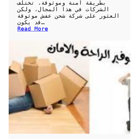
س
بطريقة آمنة وموثوقة. تختلف
ب
الشركات في هذا المجال، ولكن
ة
العثور على شركة شحن عفش موثوقة
ل
قد يكون…
ك
:
Read More
ب
أ
س
ه
ه
م
و
ا
ل
ل
ة
ن
؟
ص
ا
ئ
ح
ل
ا
خ
ت
ي
ا