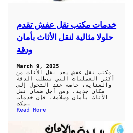
ت
ن
ق
ل
خدمات مكتب نقل عفش تقدم
ا
ل
حلولا مثالية لنقل الأثاث بأمان
ع
ف
ودقة
ش
:
ك
March 9, 2025
ي
مكتب نقل عفش يعد نقل الأثاث من
ف
أكثر العمليات التي تتطلب الدقة
ت
والعناية، خاصة عند التحول إلى
خ
مكان جديد. ومن أجل ضمان نقل
ت
الأثاث بأمان وسلامة، فإن خدمات
ا
مكت…
ر
:
Read More
ا
خ
ل
د
ش
م