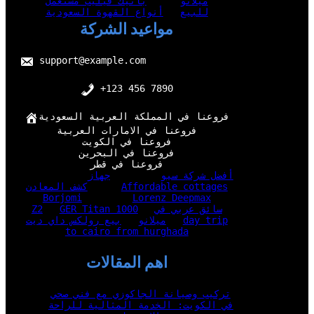
ميلانو
باتيك فيليب مستعمل
للبيع
أنواع القهوة السعودية
مواعيد الشركة
support@example.com
+123 456 7890
فروعنا في المملكة العربية السعودية
فروعنا في الامارات العربية
فروعنا في الكويت
فروعنا في البحرين
فروعنا في قطر
أفضل شركة سيو
جهاز
Affordable cottages
كشف المعادن
Borjomi
Lorenz Deepmax
سائق عربي في
GER Titan 1000
Z2
day trip
ميلانو
بيع رولكس داي ديت
to cairo from hurghada
اهم المقالات
تركيب وصيانة الجاكوزي مع فني صحي
في الكويت: الخدمة المثالية للراحة