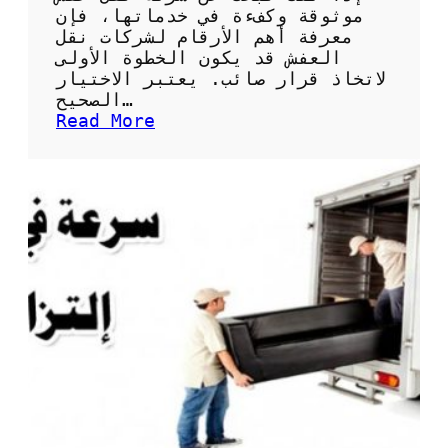
ي
موثوقة وكفءة في خدماتها، فإن
ن
معرفة أهم الأرقام لشركات نقل
ا
العفش قد يكون الخطوة الأولى
ل
لاتخاذ قرار صائب. يعتبر الاختيار
أ
الصحيح…
ث
:
Read More
ا
أ
ث
ه
ب
م
ج
ا
و
ل
د
أ
ة
ر
ع
ق
ا
ا
ل
م
ي
ل
ة
ش
ر
ك
ا