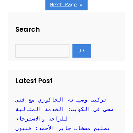
ت
Next Page
»
ص
ل
ي
Search
ح
ا
ل
S
غ
e
س
a
ا
r
c
ل
h
ا
ت
Latest Post
ا
ل
ا
تركيب وصيانة الجاكوزي مع فني
ت
صحي في الكويت: الخدمة المثالية
و
م
للراحة والاسترخاء
ا
تصليح مضخات جابر الأحمد: فنيون
ت