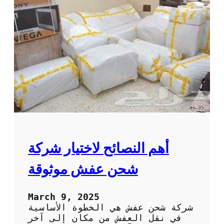
ت
ا
ر
خ
د
م
ا
ت
ن
ق
ل
ا
ل
ع
أهم النصائح لاختيار شركة
ف
ش
شحن عفش موثوقة
ا
ل
م
March 9, 2025
ن
شركة شحن عفش هي الخطوة الأساسية
ا
في نقل العفش من مكان إلى آخر