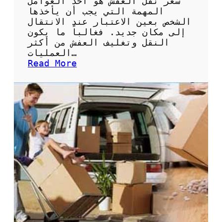
سعر نقل العفش هو أحد العوامل
ث
المهمة التي يجب أن يأخذها
ا
الشخص بعين الاعتبار عند الانتقال
ل
إلى مكان جديد. فغالباً ما يكون
ي
النقل وتغليف العفش من أكثر
ة
العمليات…
ل
:
Read More
ن
أ
ق
ف
ل
ض
ا
ل
ل
ط
أ
ر
ث
ق
ا
ل
ث
ل
ب
ح
أ
ص
م
و
ا
ل
ن
ع
و
ل