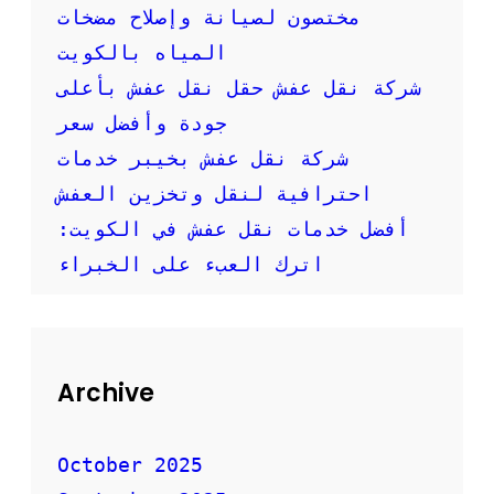
ي
مختصون لصيانة وإصلاح مضخات
ك
المياه بالكويت
م
ع
شركة نقل عفش حقل نقل عفش بأعلى
ش
جودة وأفضل سعر
ر
ك
شركة نقل عفش بخيبر خدمات
ة
احترافية لنقل وتخزين العفش
ا
ن
أفضل خدمات نقل عفش في الكويت:
ت
ل
اترك العبء على الخبراء
ب
ا
ف
ض
ل
Archive
ا
ل
ا
October 2025
س