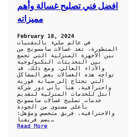
ن
افضل فني تصليح غسالة وأهم
ق
ل
مميزاته
ع
ف
ش
February 18, 2024
ف
في عالم مليء بالتقنيات
ي
المتطورة، تعد غسالات سامسونج من
ع
بين الأجهزة المنزلية التي تجمع
م
بين التحديثات التكنولوجية
ل
والأداء العالي. ومع ذلك، قد
ي
تواجه هذه الغسالات بعض المشاكل
ة
التي تحتاج إلى صيانة فورية
ا
واحترافية. هنا يأتي دور شركة
ل
انتل للخدمات المنزلية لتقديم
ن
خدمات تصليح غسالات سامسونج
ق
بأعلى مستوى من الجودة
ل
والاحترافية. فريق متخصص ومؤهل:
يضم فريقنا…
:
Read More
ا