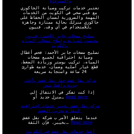
والاسترخاء
تعتبر خدمات تركيب وصيانة الجاكوزي
مع فني صحي في الكويت من الخدمات
المهمة والضرورية لضمان الحفاظ على
جاكوزي منزلك بحالة ممتازة وجاهزة
للاستخدام في أي وقت. فنيون…
تصليح مضخات جابر الأحمد: فنيون
مختصون لصيانة وإصلاح مضخات المياه
بالكويت
تصليح مضخات جابر الأحمد: فحص أعطال
وصيانة احترافية لجميع مضخات
المياه، تركيب بوستر وزيادة الضغط،
قطع غيار أصلية وضمان، خدمة طوارئ
24 ساعة واستجابة سريعة
شركة نقل عفش حقل نقل عفش بأعلى
جودة وأفضل سعر
إذا كنت تفكر في الانتقال إلى
:
Read more
منزل جديد أو…
ش
شركة نقل عفش بخيبر خدمات احترافية
ر
لنقل وتخزين العفش
ك
ة
عندما يتعلق الأمر ب شركة نقل عفش
ن
:
Read more
بخيبر، فإن الثقة…
ق
ش
ل
أفضل خدمات نقل عفش في الكويت:
ر