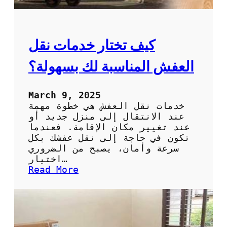
د
ى
ق
س
ة
ع
ر
كيف تختار خدمات نقل
ن
ق
العفش المناسبة لك بسهولة؟
ل
ا
ل
March 9, 2025
ع
خدمات نقل العفش هي خطوة مهمة
ف
عند الانتقال إلى منزل جديد أو
ش
عند تغيير مكان الإقامة. فعندما
ب
تكون في حاجة إلى نقل عفشك بكل
أ
سرعة وأمان، يصبح من الضروري
ق
اختيار…
ل
:
Read More
ت
ك
ك
ي
ل
ف
ف
ت
ة
خ