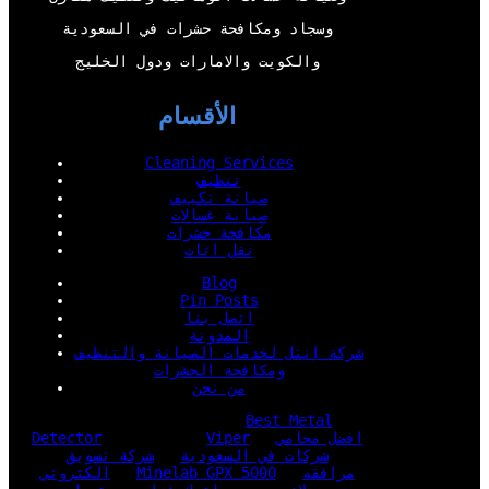
وسجاد ومكافحة حشرات في السعودية
والكويت والامارات ودول الخليج
الأقسام
Cleaning Services
تنظيف
صيانة تكييف
صيانة غسالات
مكافحة حشرات
نقل اثاث
Blog
Pin Posts
اتصل بنا
المدونة
شركة انتل لخدمات الصيانة والتنظيف
ومكافحة الحشرات
من نحن
Best Metal
افضل محامي
Viper
Detector
شركات في السعودية
شركة تسويق
مرافقه
Minelab GPX 5000
الكتروني