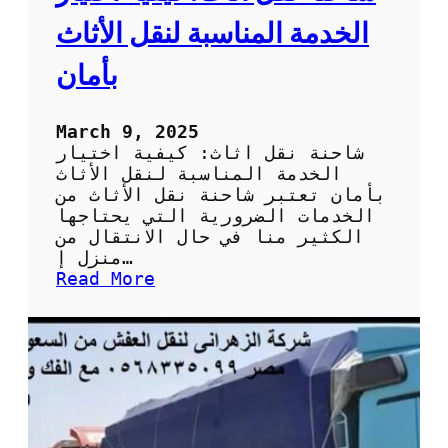
ص
ل
الخدمة المناسبة لنقل الأثاث
ع
ل
بأمان
ى
خ
د
March 9, 2025
م
شاحنة نقل اثاث: كيفية اختيار
ة
الخدمة المناسبة لنقل الأثاث
ا
بأمان تعتبر شاحنة نقل الأثاث من
ق
الخدمات الضرورية التي يحتاجها
ت
الكثير منا في حال الانتقال من
ص
منزل إ…
ا
:
Read More
د
ش
ي
ا
ة
ح
و
ن
ج
ة
و
ن
د
ق
ة
ل