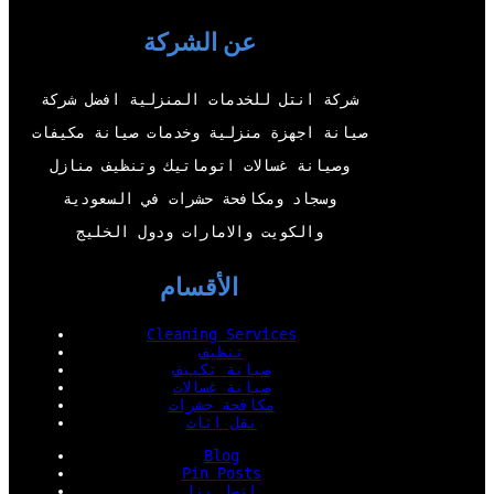
t
u
b
e
عن الشركة
e
b
o
d
r
e
o
I
شركة انتل للخدمات المنزلية افضل شركة
k
n
صيانة اجهزة منزلية وخدمات صيانة مكيفات
وصيانة غسالات اتوماتيك وتنظيف منازل
وسجاد ومكافحة حشرات في السعودية
والكويت والامارات ودول الخليج
الأقسام
Cleaning Services
تنظيف
صيانة تكييف
صيانة غسالات
مكافحة حشرات
نقل اثاث
Blog
Pin Posts
اتصل بنا