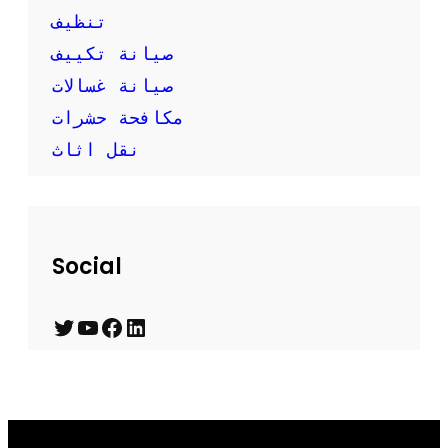
تنظيف
صيانة تكييف
صيانة غسالات
مكافحة حشرات
نقل اثاث
Social
T
Y
F
L
w
o
a
i
i
u
c
n
t
T
e
k