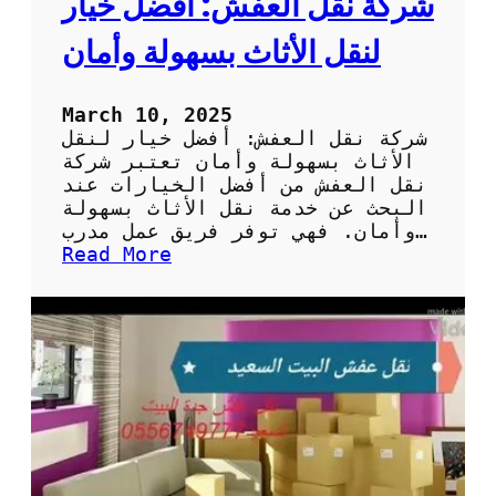
شركة نقل العفش: أفضل خيار
ث
و
لنقل الأثاث بسهولة وأمان
ق
ة
ل
March 10, 2025
ن
شركة نقل العفش: أفضل خيار لنقل
ق
الأثاث بسهولة وأمان تعتبر شركة
ل
نقل العفش من أفضل الخيارات عند
أ
البحث عن خدمة نقل الأثاث بسهولة
ث
وأمان. فهي توفر فريق عمل مدرب…
ا
:
Read More
ث
ش
ك
ر
ب
ك
أ
ة
م
ن
ا
ق
ن
ل
و
ا
د
ل
ق
ع