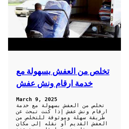
ا
ا
ر
ا
ت
ن
ق
ل
ا
ل
ع
ف
ش
تخلص من العفش بسهولة مع
:
ك
خدمة ارقام ونش عفش
ي
ف
ت
March 9, 2025
خ
تخلص من العفش بسهولة مع خدمة
ت
ارقام ونش عفش إذا كنت تبحث عن
ا
طريقة سهلة وموثوقة للتخلص من
ر
العفش القديم أو نقله إلى مكان
أ