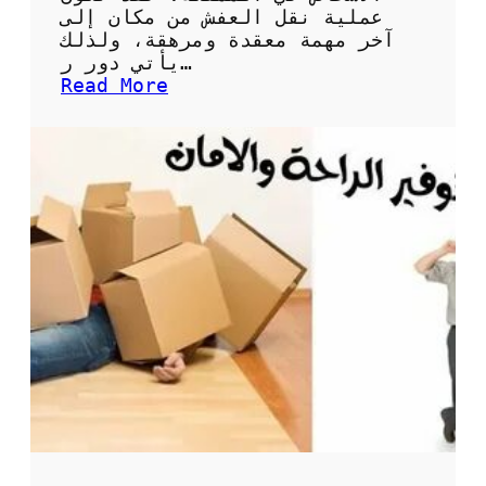
ش
عملية نقل العفش من مكان إلى
آخر مهمة معقدة ومرهقة، ولذلك
يأتي دور ر…
:
Read More
خ
د
م
ا
ت
ن
ق
ل
ع
ف
ش
ر
ق
م
و
ن
ش