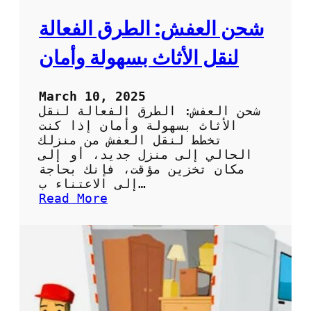
ف
ي
شحن العفش: الطرق الفعالة
ا
ل
لنقل الأثاث بسهولة وأمان
م
م
ل
March 10, 2025
ك
شحن العفش: الطرق الفعالة لنقل
ة
الأثاث بسهولة وأمان إذا كنت
:
تخطط لنقل العفش من منزلك
ا
الحالي إلى منزل جديد، أو إلى
ل
مكان تخزين مؤقت، فإنك بحاجة
خ
إلى الاعتناء ب…
ب
:
Read More
ر
ش
ة
ح
و
ن
ا
ا
ل
ل
م
ع
و
ف