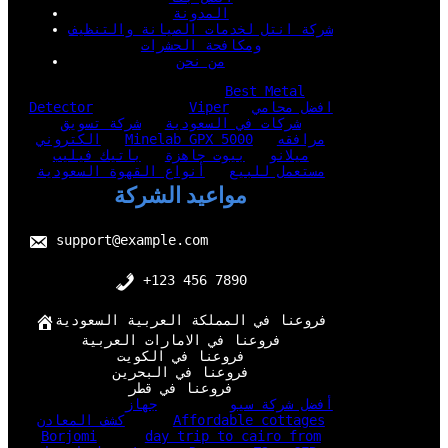
المدونة
شركة انتل لخدمات الصيانة والتنظيف
ومكافحة الحشرات
من نحن
Best Metal
افضل محامي
Viper
Detector
شركات في السعودية
شركة تسويق
مرافقه
Minelab GPX 5000
الكتروني
ميلانو
بيوت جاهزة
باتيك فيليب
مستعمل للبيع
أنواع القهوة السعودية
مواعيد الشركة
support@example.com
+123 456 7890
فروعنا في المملكة العربية السعودية
فروعنا في الامارات العربية
فروعنا في الكويت
فروعنا في البحرين
فروعنا في قطر
أفضل شركة سيو
جهاز
Affordable cottages
كشف المعادن
Borjomi
day trip to cairo from