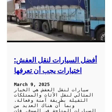
م
ا
ض
ث
م
ا
و
ث
ن
:
ة
ك
؟
ي
ف
ي
ة
ا
أفضل السيارات لنقل العفش:
خ
ت
اختيارات يجب أن تعرفها
ي
ا
ر
March 9, 2025
ا
سيارات لنقل العفش هي الخيار
ل
المثالي لنقل الأثاث والممتلكات
خ
الثقيلة بطريقة آمنة وفعالة.
د
وبما أن هناك العديد من
م
السيارات المتاحة في السوق، فإن