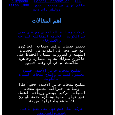
hurghada
Lorenz Deepmax Z2
GER
سائق عربي في ميلانو
بيع
Titan 1000
رولكس داي ديت
اهم المقالات
تركيب وصيانة الجاكوزي مع فني صحي
في الكويت: الخدمة المثالية للراحة
والاسترخاء
تعتبر خدمات تركيب وصيانة الجاكوزي
مع فني صحي في الكويت من الخدمات
المهمة والضرورية لضمان الحفاظ على
جاكوزي منزلك بحالة ممتازة وجاهزة
للاستخدام في أي وقت. فنيون…
تصليح مضخات جابر الأحمد: فنيون
مختصون لصيانة وإصلاح مضخات المياه
بالكويت
تصليح مضخات جابر الأحمد: فحص أعطال
وصيانة احترافية لجميع مضخات
المياه، تركيب بوستر وزيادة الضغط،
قطع غيار أصلية وضمان، خدمة طوارئ
24 ساعة واستجابة سريعة
شركة نقل عفش حقل نقل عفش بأعلى
جودة وأفضل سعر