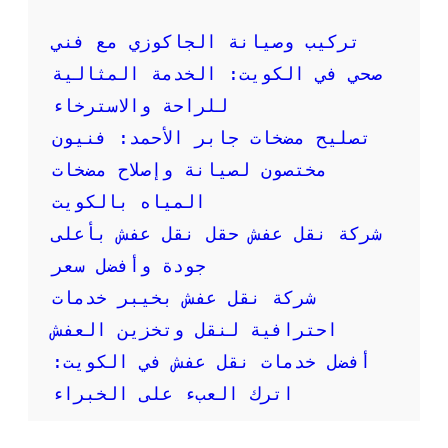
ا
خ
ر
د
تركيب وصيانة الجاكوزي مع فني
م
م
صحي في الكويت: الخدمة المثالية
ن
ة
ا
ا
للراحة والاسترخاء
س
ر
ب
تصليح مضخات جابر الأحمد: فنيون
ق
ة
ا
مختصون لصيانة وإصلاح مضخات
؟
م
المياه بالكويت
و
ن
شركة نقل عفش حقل نقل عفش بأعلى
ش
جودة وأفضل سعر
ع
ف
شركة نقل عفش بخيبر خدمات
ش
احترافية لنقل وتخزين العفش
أفضل خدمات نقل عفش في الكويت:
اترك العبء على الخبراء