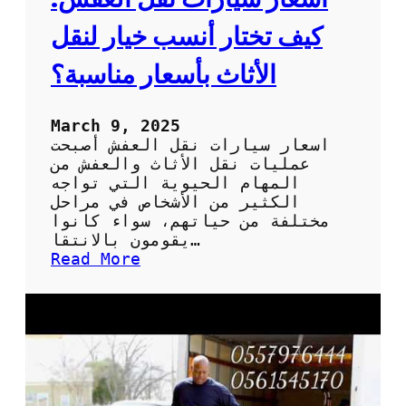
م
ف
ا
ش
كيف تختار أنسب خيار لنقل
ن
:
ا
الأثاث بأسعار مناسبة؟
خ
ت
ي
March 9, 2025
ا
اسعار سيارات نقل العفش أصبحت
ر
عمليات نقل الأثاث والعفش من
ا
المهام الحيوية التي تواجه
ت
الكثير من الأشخاص في مراحل
ي
مختلفة من حياتهم، سواء كانوا
ج
يقومون بالانتقا…
ب
:
Read More
أ
ا
ن
س
ت
ع
ع
ا
ر
ر
ف
س
ه
ي