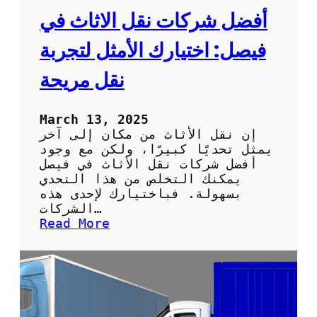
س
ث
أفضل شركات نقل الاثاث في
ه
ا
ل
ث
فيصل: اختيارك الأمثل لتجربة
ة
:
خ
نقل مريحة
ب
ر
ة
March 13, 2025
و
إن نقل الأثاث من مكان إلى آخر
ج
يمثل تحديًا كبيرًا، ولكن مع وجود
و
أفضل شركات نقل الأثاث في فيصل
د
يمكنك التخلص من هذا التحدي
ة
بسهولة. فباختيارك لإحدى هذه
ف
الشركات…
ي
:
Read More
خ
أ
د
ف
م
ض
ا
ل
ت
ش
ن
ر