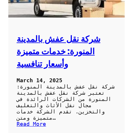
ف
ش
ب
ص
ا
م
شركة نقل عفش بالمدينة
ط
ة
المنورة: خدمات متميزة
:
ا
وأسعار تنافسية
ل
ح
ل
March 14, 2025
ا
شركة نقل عفش بالمدينة المنورة:
ل
تعتبر شركة نقل عفش بالمدينة
أ
المنورة من الشركات الرائدة في
م
مجال نقل الأثاث والتغليف
ث
والتخزين. تقدم الشركة خدمات
ل
متميزة ومتن…
ل
:
Read More
ن
ش