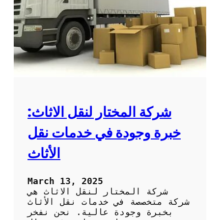
م
ا
ا
ل
ن
ر
و
ح
س
م
ه
ن
و
ل
ل
ن
ة
ق
ل
ا
شركة المختار لنقل الاثاث:
ل
ا
خبرة وجودة في خدمات نقل
ث
ا
الأثاث
ث
:
خ
March 13, 2025
د
شركة المختار لنقل الاثاث هي
م
شركة متخصصة في خدمات نقل الأثاث
ا
بخبرة وجودة عالية. نحن نفخر
ت