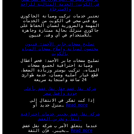
في الكويت: الخدمة المثالية للراحة
والاسترخاء
تعتبر خدمات تركيب وصيانة الجاكوزي
مع فني صحي في الكويت من الخدمات
المهمة والضرورية لضمان الحفاظ على
جاكوزي منزلك بحالة ممتازة وجاهزة
للاستخدام في أي وقت. فنيون…
تصليح مضخات جابر الأحمد: فنيون
مختصون لصيانة وإصلاح مضخات المياه
بالكويت
تصليح مضخات جابر الأحمد: فحص أعطال
وصيانة احترافية لجميع مضخات
المياه، تركيب بوستر وزيادة الضغط،
قطع غيار أصلية وضمان، خدمة طوارئ
24 ساعة واستجابة سريعة
شركة نقل عفش حقل نقل عفش بأعلى
جودة وأفضل سعر
إذا كنت تفكر في الانتقال إلى
:
Read more
منزل جديد أو…
ش
شركة نقل عفش بخيبر خدمات احترافية
ر
لنقل وتخزين العفش
ك
ة
عندما يتعلق الأمر ب شركة نقل عفش
ن
:
Read more
بخيبر، فإن الثقة…
ق