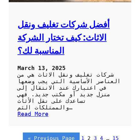
م
ي
د
ح
ي
ة
ن
أفضل شركات تغليف ونقل
ت
ي
الاثاث: كيف تختار الشركة
:
ك
المناسبة لك؟
ي
ف
ت
March 13, 2025
خ
شركات تغليف ونقل الاثاث هي من
ت
العناصر الأساسية التي يجب وضعها
ا
في اعتبارك عند الانتقال إلى
ر
منزل جديد أو مكتب جديد. فهي
ا
تساعدك على نقل الأثاث
ل
والممتلكات الثم…
ش
:
Read More
ر
أ
ك
ف
ة
ض
«
Previous Page
1
2
3
4
…
15
ا
ل