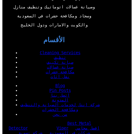
وصيانة غسالات اتوماتيك وتنظيف منازل
وسجاد ومكافحة حشرات في السعودية
والكويت والامارات ودول الخليج
الأقسام
Cleaning Services
تنظيف
صيانة تكييف
صيانة غسالات
مكافحة حشرات
نقل اثاث
Blog
Pin Posts
اتصل بنا
المدونة
شركة انتل لخدمات الصيانة والتنظيف
ومكافحة الحشرات
من نحن
Best Metal
افضل محامي
Viper
Detector
شركات في السعودية
شركة تسويق