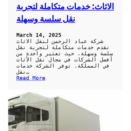
ف
الاثاث: خدمات متكاملة لتجربة
ض
ل
نقل سلسة وسهلة
ا
ل
خ
March 14, 2025
د
شركة عباد الرحمن لنقل الاثاث
م
تقدم خدمات متكاملة لتجربة نقل
ا
سلسة وسهلة، حيث تعتبر واحدة من
ت
أفضل الشركات في مجال نقل الأثاث
ل
في المملكة. توفر الشركة خدمات
ن
نقل…
ق
:
Read More
ل
ش
أ
ر
ث
ك
ا
ة
ث
ع
ك
ب
ب
ا
أ
د