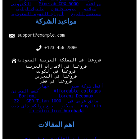
مرافقه
Minelab GPX 5000
الكتروني
ميلانو
بيوت جاهزة
باتيك فيليب
مستعمل للبيع
أنواع القهوة السعودية
مواعيد الشركة
support@example.com
+123 456 7890
فروعنا في المملكة العربية السعودية
فروعنا في الامارات العربية
فروعنا في الكويت
فروعنا في البحرين
فروعنا في قطر
أفضل شركة سيو
جهاز
Affordable cottages
كشف المعادن
Borjomi
Lorenz Deepmax
سائق عربي في
GER Titan 1000
Z2
day trip
ميلانو
بيع رولكس داي ديت
to cairo from hurghada
اهم المقالات
تركيب وصيانة الجاكوزي مع فني صحي