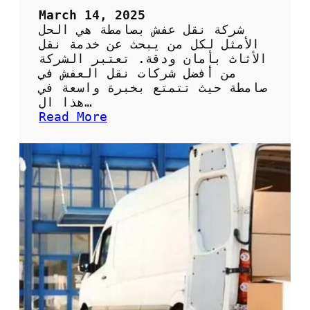
ي
March 14, 2025
ز
شركة نقل عفش بصامطة هي الحل
ة
الأمثل لكل من يبحث عن خدمة نقل
ل
الأثاث بأمان ودقة. تعتبر الشركة
ن
من أفضل شركات نقل العفش في
ق
صامطة حيث تتمتع بخبرة واسعة في
ل
هذا ال…
ا
:
Read More
ل
خ
ع
د
ف
م
ش
ا
ب
ت
أ
ش
م
ر
ا
ك
ن
ة
و
ن
د
ق
ق
ل
ة
ع