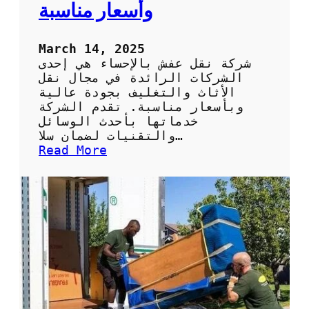
و
وأسعار مناسبة
ر
ة
:
March 14, 2025
خ
شركة نقل عفش بالإحساء هي إحدى
د
الشركات الرائدة في مجال نقل
م
الأثاث والتغليف بجودة عالية
ا
وبأسعار مناسبة. تقدم الشركة
ت
خدماتها بأحدث الوسائل
م
والتقنيات لضمان سلا…
ت
:
Read More
م
أ
ي
ف
ز
ض
ة
ل
و
خ
أ
د
س
م
ع
ا
ا
ت
ر
ش
ت
ر