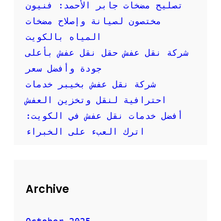
؟
تصليح مضخات جابر الأحمد: فنيون
ك
ي
مختصون لصيانة وإصلاح مضخات
ف
المياه بالكويت
ت
خ
شركة نقل عفش حقل نقل عفش بأعلى
ت
جودة وأفضل سعر
ا
ر
شركة نقل عفش بخيبر خدمات
ا
احترافية لنقل وتخزين العفش
ل
ش
أفضل خدمات نقل عفش في الكويت:
ر
ك
اترك العبء على الخبراء
ة
ا
ل
م
ن
Archive
ا
س
ب