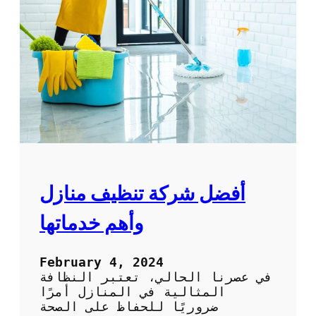
ك
ا
ف
ح
ة
ا
ل
ح
ش
ر
ا
ت
ا
أفضل شركة تنظيف منازل
ل
م
وأهم خدماتها
ن
ز
ل
February 4, 2024
ي
في عصرنا الحالي، تعتبر النظافة
ة
المثالية في المنازل أمرًا
م
ضروريًا للحفاظ على الصحة