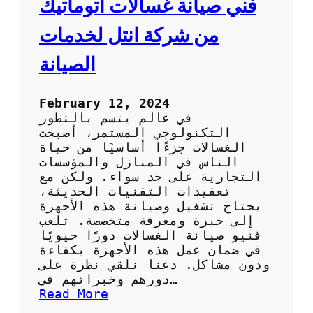
فني صيانة غسالات اتوماتيك
ت
و
من شركة انتل لخدمات
م
ا
الصيانة
ت
ي
ك
February 12, 2024
ف
في عالم يتسم بالتطور
ي
التكنولوجي المستمر، أصبحت
ا
الغسالات جزءًا أساسيًا من حياة
ل
الناس في المنازل والمؤسسات
ك
التجارية على حد سواء. ولكن مع
و
تعقيدات التقنيات الحديثة،
ي
يحتاج تشغيل وصيانة هذه الأجهزة
ت
إلى خبرة ومعرفة متخصصة. تلعب
ب
فنيو صيانة الغسالات دورًا حيويًا
أ
في ضمان عمل هذه الأجهزة بكفاءة
ق
ودون مشاكل. دعنا نلقي نظرة على
ل
دورهم وخبراتهم في…
ا
:
Read More
ل
ف