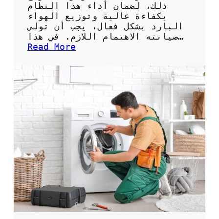
ذلك، لضمان أداء هذا النظام
بكفاءة عالية وتوزيع الهواء
البارد بشكل فعال، يجب أن تولي
صيانته الاهتمام اللازم. في هذا…
:
Read More
أ
ف
ض
ل
ف
ن
ي
ص
ي
ا
ن
ة
ت
ك
ي
ي