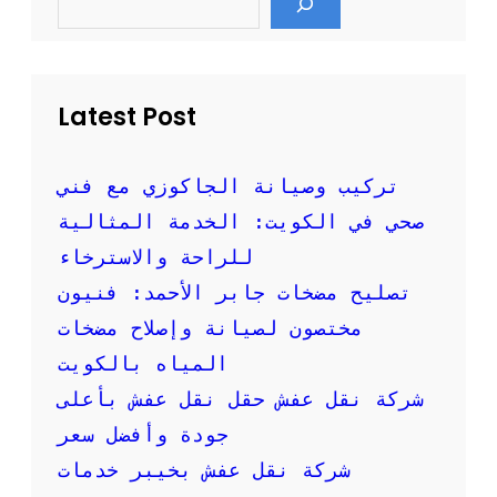
e
ي
a
r
ف
c
م
h
ن
Latest Post
ا
ز
ل
و
تركيب وصيانة الجاكوزي مع فني
أ
صحي في الكويت: الخدمة المثالية
ه
م
للراحة والاسترخاء
خ
تصليح مضخات جابر الأحمد: فنيون
د
م
مختصون لصيانة وإصلاح مضخات
ا
المياه بالكويت
ت
ه
شركة نقل عفش حقل نقل عفش بأعلى
ا
جودة وأفضل سعر
شركة نقل عفش بخيبر خدمات