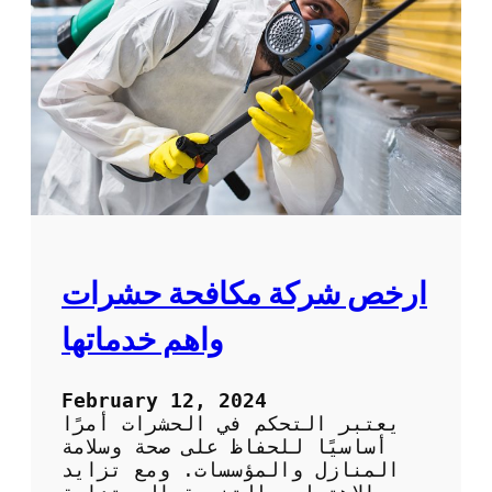
ك
ة
ة
ت
ن
ظ
ي
ف
م
ن
ا
ز
ل
ع
ارخص شركة مكافحة حشرات
م
ا
واهم خدماتها
ل
ة
ف
February 12, 2024
ل
يعتبر التحكم في الحشرات أمرًا
ب
أساسيًا للحفاظ على صحة وسلامة
ي
المنازل والمؤسسات. ومع تزايد
ن