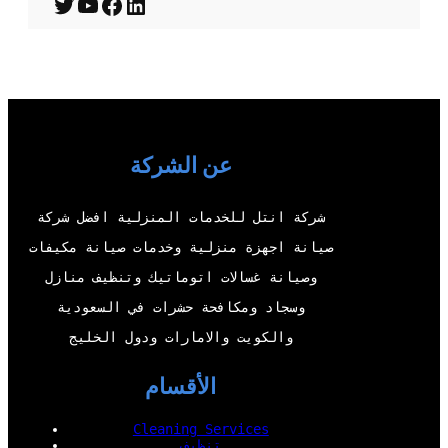
T
Y
F
L
w
o
a
i
i
u
c
n
t
T
e
k
t
u
b
e
عن الشركة
e
b
o
d
r
e
o
I
شركة انتل للخدمات المنزلية افضل شركة
k
n
صيانة اجهزة منزلية وخدمات صيانة مكيفات
وصيانة غسالات اتوماتيك وتنظيف منازل
وسجاد ومكافحة حشرات في السعودية
والكويت والامارات ودول الخليج
الأقسام
Cleaning Services
تنظيف