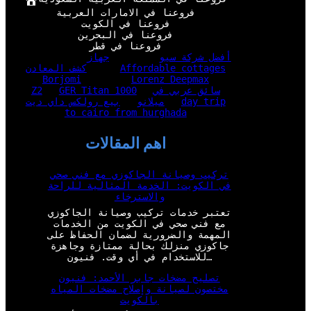
فروعنا في الامارات العربية
فروعنا في الكويت
فروعنا في البحرين
فروعنا في قطر
أفضل شركة سيو
جهاز
Affordable cottages
كشف المعادن
Borjomi
Lorenz Deepmax
سائق عربي في
GER Titan 1000
Z2
day trip
ميلانو
بيع رولكس داي ديت
to cairo from hurghada
اهم المقالات
تركيب وصيانة الجاكوزي مع فني صحي
في الكويت: الخدمة المثالية للراحة
والاسترخاء
تعتبر خدمات تركيب وصيانة الجاكوزي
مع فني صحي في الكويت من الخدمات
المهمة والضرورية لضمان الحفاظ على
جاكوزي منزلك بحالة ممتازة وجاهزة
للاستخدام في أي وقت. فنيون…
تصليح مضخات جابر الأحمد: فنيون
مختصون لصيانة وإصلاح مضخات المياه
بالكويت