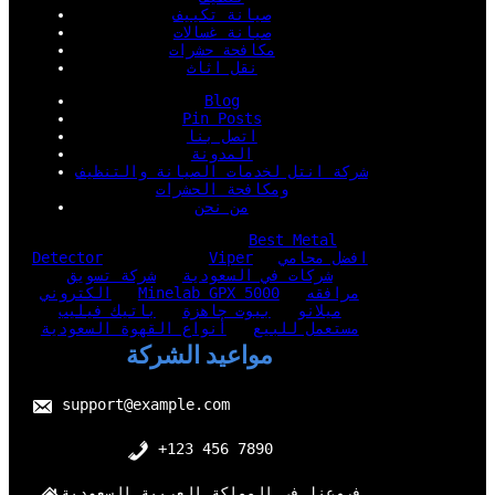
صيانة تكييف
صيانة غسالات
مكافحة حشرات
نقل اثاث
Blog
Pin Posts
اتصل بنا
المدونة
شركة انتل لخدمات الصيانة والتنظيف
ومكافحة الحشرات
من نحن
Best Metal
افضل محامي
Viper
Detector
شركات في السعودية
شركة تسويق
مرافقه
Minelab GPX 5000
الكتروني
ميلانو
بيوت جاهزة
باتيك فيليب
مستعمل للبيع
أنواع القهوة السعودية
مواعيد الشركة
support@example.com
+123 456 7890
فروعنا في المملكة العربية السعودية