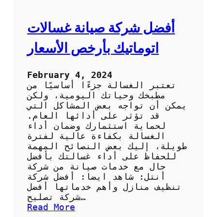
ف
م
ع
أفضل شركة صيانة غسالات
ش
ر
اتوماتيك بأرخص الأسعار
ك
ة
ا
February 4, 2024
ن
تعتبر الغسالة جزءًا أساسيًا من
ت
مطبخك وحياتك اليومية، ولكن
ل
يمكن أن تواجه بعض المشاكل التي
قد تؤثر على أدائها العام.
لحماية استثمارك وضمان أداء
الغسالة بكفاءة عالية لفترة
طويلة، إليك بعض النصائح المهمة
للحفاظ على أداء غسالتك بأفضل
حال مع خدمات صيانة من شركة
أنتل: شاهد ايضا: أفضل شركة
تنظيف منازل وأهم خدماتها أفضل
شركة تصليح…
:
Read More
أ