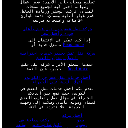
تصليح مضخات جابر الأحمد: فحص أعطال
وصيانة احترافية لجميع مضخات
المياه، تركيب بوستر وزيادة الضغط،
قطع غيار أصلية وضمان، خدمة طوارئ
24 ساعة واستجابة سريعة
شركة نقل عفش حقل نقل عفش بأعلى
جودة وأفضل سعر
إذا كنت تفكر في الانتقال إلى
:
Read more
منزل جديد أو…
ش
شركة نقل عفش بخيبر خدمات احترافية
ر
لنقل وتخزين العفش
ك
ة
عندما يتعلق الأمر ب شركة نقل عفش
ن
:
Read more
بخيبر، فإن الثقة…
ق
ش
ل
أفضل خدمات نقل عفش في الكويت:
ر
ع
اترك العبء على الخبراء
ك
ف
ة
نقدم لكم أفضل خدمات نقل العفش في
ش
ن
الكويت، حيث نضع بين أيديكم
ح
ق
الخبراء في مجال نقل وتغليف العفش
ق
ل
لضمان وصوله بأمان وسلامة إلى وجهته
ل
ع
الجديدة. فلا تتردد في الاعت…
ن
ف
ق
ش
أفضل شركة
ل
ب
سيو
مكتب سياحة في
ع
خ
روسيا
أفضل سائق خاص
ساعة
ف