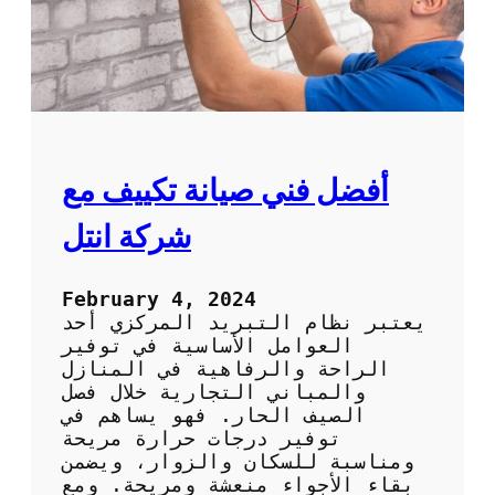
ف
ح
ة
ح
ش
ر
ا
ت
أفضل فني صيانة تكييف مع
و
ا
شركة انتل
ه
م
خ
February 4, 2024
د
يعتبر نظام التبريد المركزي أحد
م
العوامل الأساسية في توفير
ا
الراحة والرفاهية في المنازل
ت
والمباني التجارية خلال فصل
ه
الصيف الحار. فهو يساهم في
ا
توفير درجات حرارة مريحة
ومناسبة للسكان والزوار، ويضمن
بقاء الأجواء منعشة ومريحة. ومع