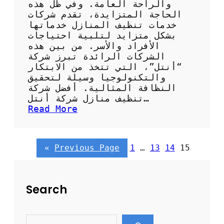
ع
والراحة العامة. وفي ظل هذه
ش
الحاجة المتزايدة، تقدم شركات
ر
خدمات تنظيف المنازل خدماتها
ك
بشكل متزايد لتلبية احتياجات
ة
الأفراد والأسر. من بين هذه
أ
الشركات الرائدة تبرز شركة
ن
“أنتل”، التي تتخذ من الابتكار
ت
والتكنولوجيا وسيلة لتحقيق
ل
النظافة المثالية. أفضل شركة
تنظيف منازل شركة أنتل…
:
Read More
أ
ف
ض
«
Previous Page
1
…
13
14
15
ل
ش
ر
ك
Search
ة
ت
ن
S
ظ