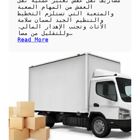
مصاريف نقل عفش تعتبر عملية نقل
م
العفش من المهام الصعبة
ث
والمتعبة التي تستلزم التخطيط
ا
والتنظيم الجيد لضمان سلامة
ل
الأثاث وتجنب الإهدار المالي.
ي
وللتقليل من مصا…
ل
:
Read More
ن
ت
ق
و
ل
ج
أ
ي
ث
ه
ا
ا
ث
ت
ك
ل
ب
ت
س
ق
ه
ل
و
ي
ل
ل
ة
م
و
ص