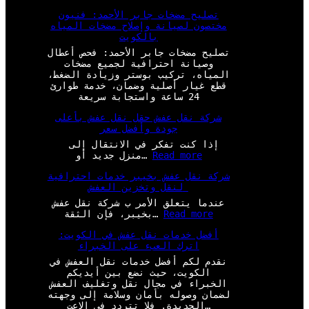
تصليح مضخات جابر الأحمد: فنيون
مختصون لصيانة وإصلاح مضخات المياه
بالكويت
تصليح مضخات جابر الأحمد: فحص أعطال
وصيانة احترافية لجميع مضخات
المياه، تركيب بوستر وزيادة الضغط،
قطع غيار أصلية وضمان، خدمة طوارئ
24 ساعة واستجابة سريعة
شركة نقل عفش حقل نقل عفش بأعلى
جودة وأفضل سعر
إذا كنت تفكر في الانتقال إلى
:
Read more
منزل جديد أو…
ش
شركة نقل عفش بخيبر خدمات احترافية
ر
لنقل وتخزين العفش
ك
ة
عندما يتعلق الأمر ب شركة نقل عفش
ن
:
Read more
بخيبر، فإن الثقة…
ق
ش
ل
أفضل خدمات نقل عفش في الكويت:
ر
ع
اترك العبء على الخبراء
ك
ف
ة
نقدم لكم أفضل خدمات نقل العفش في
ش
ن
الكويت، حيث نضع بين أيديكم
ح
ق
الخبراء في مجال نقل وتغليف العفش
ق
ل
لضمان وصوله بأمان وسلامة إلى وجهته
ل
ع
الجديدة. فلا تتردد في الاعت…
ن