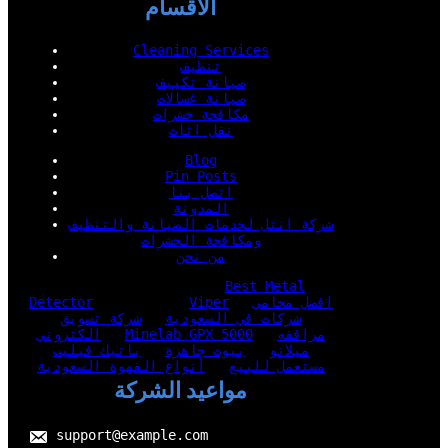
الأقسام
Cleaning Services
تنظيف
صيانة تكييف
صيانة غسالات
مكافحة حشرات
نقل اثاث
Blog
Pin Posts
اتصل بنا
المدونة
شركة انتل لخدمات الصيانة والتنظيف
ومكافحة الحشرات
من نحن
Best Metal
افضل محامي
Viper
Detector
شركات في السعودية
شركة تسويق
مرافقه
Minelab GPX 5000
الكتروني
ميلانو
بيوت جاهزة
باتيك فيليب
مستعمل للبيع
أنواع القهوة السعودية
مواعيد الشركة
support@example.com