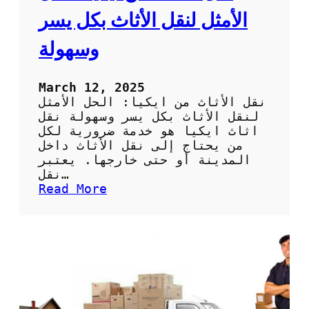
:
الأمثل لنقل الأثاث بكل يسر
ا
ل
وسهولة
ا
خ
ت
March 12, 2025
ي
نقل الأثاث من ايكيا: الحل الأمثل
ا
لنقل الأثاث بكل يسر وسهولة نقل
ر
اثاث ايكيا هو خدمة ضرورية لكل
ا
من يحتاج إلى نقل الأثاث داخل
ل
المدينة أو حتى خارجها. يعتبر
أ
نقل…
م
:
Read More
ث
ن
ل
ق
ل
ل
ن
ا
ق
ل
ل
أ
ا
ث
ل
ا