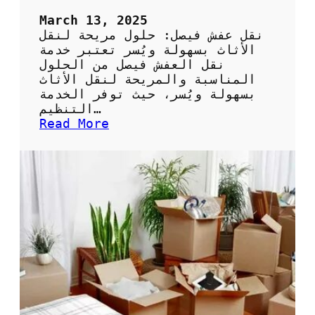
ا
ت
March 13, 2025
م
نقل عفش فيصل: حلول مريحة لنقل
و
الأثاث بسهولة ويُسر تعتبر خدمة
ث
نقل العفش فيصل من الحلول
و
المناسبة والمريحة لنقل الأثاث
ق
بسهولة ويُسر، حيث توفر الخدمة
ة
التنظيم…
و
:
Read More
ا
خ
ح
د
ت
م
ر
ة
ا
ن
ف
ق
ي
ل
ة
ا
ل
ل
ن
ع
ق
ف
ل
ش
ا
ف