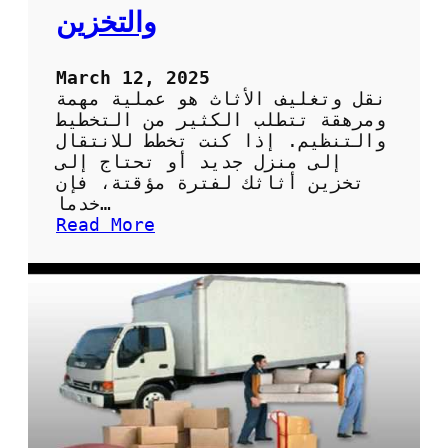
ف
والتخزين
ي
ا
ل
March 12, 2025
م
نقل وتغليف الأثاث هو عملية مهمة
م
ومرهقة تتطلب الكثير من التخطيط
ل
والتنظيم. إذا كنت تخطط للانتقال
ك
إلى منزل جديد أو تحتاج إلى
ة
تخزين أثاثك لفترة مؤقتة، فإن
ا
خدما…
ل
:
Read More
ع
خ
ر
د
ب
م
ي
ا
ة
ت
ا
ن
ل
ق
س
ل
ع
و
و
ت