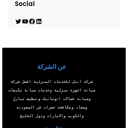
Social
T
Y
F
L
w
o
a
i
i
u
c
n
t
T
e
k
t
u
b
e
عن الشركة
e
b
o
d
r
e
o
I
شركة انتل للخدمات المنزلية افضل شركة
k
n
صيانة اجهزة منزلية وخدمات صيانة مكيفات
وصيانة غسالات اتوماتيك وتنظيف منازل
وسجاد ومكافحة حشرات في السعودية
والكويت والامارات ودول الخليج