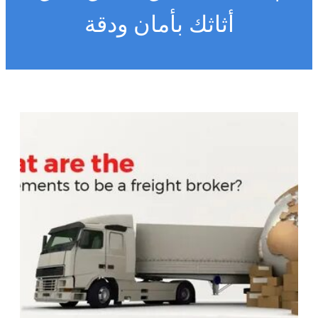
أثاثك بأمان ودقة