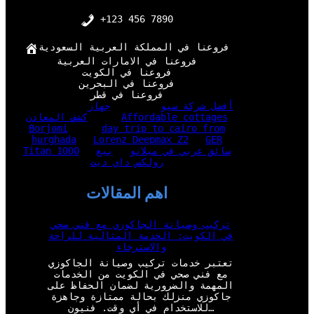
+123 456 7890
فروعنا في المملكة العربية السعودية
فروعنا في الامارات العربية
فروعنا في الكويت
فروعنا في البحرين
فروعنا في قطر
أفضل شركة سيو
جهاز
Affordable cottages
كشف المعادن
Borjomi
day trip to cairo from
hurghada
Lorenz Deepmax Z2
GER
سائق عربي في ميلانو
بيع
Titan 1000
رولكس داي ديت
اهم المقالات
تركيب وصيانة الجاكوزي مع فني صحي
في الكويت: الخدمة المثالية للراحة
والاسترخاء
تعتبر خدمات تركيب وصيانة الجاكوزي
مع فني صحي في الكويت من الخدمات
المهمة والضرورية لضمان الحفاظ على
جاكوزي منزلك بحالة ممتازة وجاهزة
للاستخدام في أي وقت. فنيون…