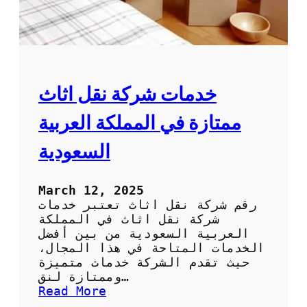
ل
ي
أ
ص
ث
ل
ا
:
ث
ح
ب
ل
خدمات شركة نقل اثاث
أ
و
م
ل
ممتازة في المملكة العربية
ا
م
ن
ر
السعودية
ي
ح
ة
March 12, 2025
ل
رقم شركة نقل اثاث تعتبر خدمات
ن
شركة نقل اثاث في المملكة
ق
العربية السعودية من بين أفضل
ل
الخدمات المتاحة في هذا المجال،
ا
حيث تقدم الشركة خدمات متميزة
ل
وممتازة لنق…
أ
:
Read More
ث
خ