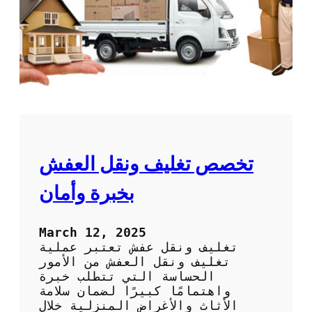
أ
ث
ث
م
ا
ن
ث
ا
ب
ي
س
ك
ه
ي
و
ا
ل
:
ة
ا
و
ل
تخصص تغليف ونقل العفش
أ
ح
م
ل
بخبرة وأمان
ا
ا
ن
ل
أ
March 12, 2025
م
تغليف ونقل عفش تعتبر عملية
ث
تغليف ونقل العفش من الأمور
ل
الحساسة التي تتطلب خبرة
ل
واهتمامًا كبيرًا لضمان سلامة
ن
الأثاث والأغراض المنزلية خلال