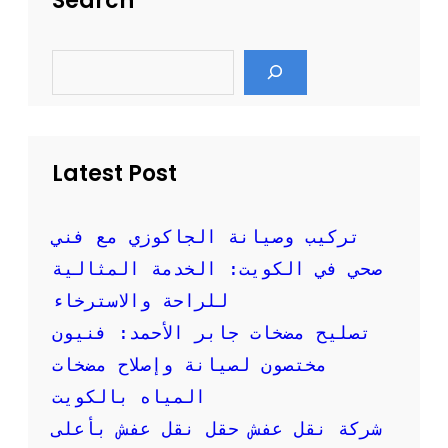
Search
م
ا
S
ن
e
:
a
أ
r
c
ف
h
ض
ل
Latest Post
ا
ل
ن
تركيب وصيانة الجاكوزي مع فني
ص
صحي في الكويت: الخدمة المثالية
ا
ئ
للراحة والاسترخاء
ح
تصليح مضخات جابر الأحمد: فنيون
ل
ض
مختصون لصيانة وإصلاح مضخات
م
المياه بالكويت
ا
ن
شركة نقل عفش حقل نقل عفش بأعلى
س