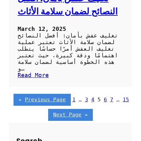
خ
ب
النصائح لضمان سلامة الأثاث
ر
ة
و
March 12, 2025
أ
تغليف عفش بأمان: أفضل النصائح
م
لضمان سلامة الأثاث تعتبر عملية
ا
تغليف العفش أمرًا حساسًا يتطلب
ن
اهتمامًا ودقة كبيرة، حيث تعتبر
هذه الخطوة أساسية لضمان سلامة
و…
:
Read More
ت
غ
ل
«
Previous Page
1
…
3
4
5
6
7
…
15
ي
ف
ع
Next Page
»
ف
ش
ب
أ