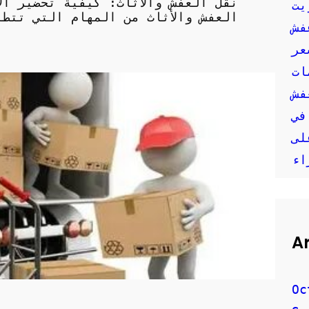
نقل العفش والاثاث: كيفية تحضير ال
يت
العفش والأثاث من المهام التي تتطل
فش
عر
ات
في
لى
اء
A
Oc