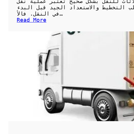
أثاث للنقل بشكل صحيح تعتبر عملية نقل
ب التخطيط والاستعداد الجيد قبل البدء
في النقل. فالأ…
:
Read More
ن
ق
ل
ا
ل
ع
ف
ش
و
ا
ل
ا
ث
ا
ث
:
ك
ي