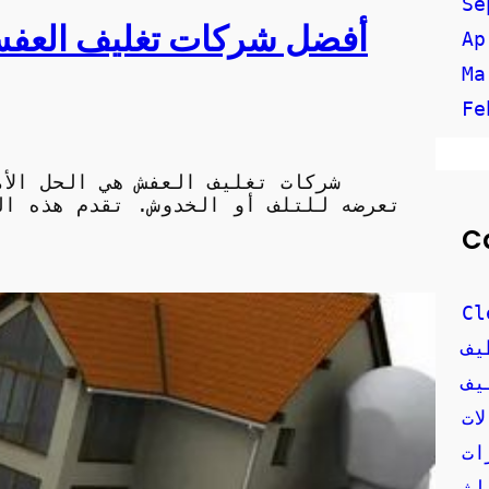
Se
أفضل شركات تغليف العفش:
Ap
Ma
Fe
شركات تغليف العفش هي الحل الأ
تعرضه للتلف أو الخدوش. تقدم هذه ال
C
Cl
يف
يف
ات
ات
اث