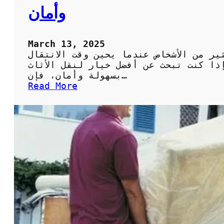
:
وأمان
ك
ي
ف
ت
March 13, 2025
خ
ر من الأشخاص عندما يحين وقت الانتقال
ت
ذا كنت تبحث عن أفضل خيار لنقل الأثاث
ا
بسهولة وأمان، فإن…
ر
:
Read More
خ
خ
د
د
م
م
ة
ة
م
ن
و
ق
ث
ل
و
ا
ق
ل
ة
ع
و
ف
ف
ش
ع
ح