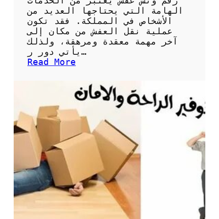
رقم ونش عفش يعتبر من الخدمات
ع
الهامة التي يحتاجها العديد من
ف
الأشخاص في المملكة. فقد تكون
ش
عملية نقل العفش من مكان إلى
آخر مهمة معقدة ومرهقة، ولذلك
يأتي دور ر…
:
Read More
خ
د
م
ا
ت
ن
ق
ل
ع
ف
ش
ر
ق
م
و