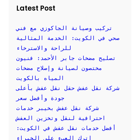
س
م
Latest Post
ع
ع
ا
خ
ر
د
تركيب وصيانة الجاكوزي مع فني
م
م
صحي في الكويت: الخدمة المثالية
ن
ة
ا
ا
للراحة والاسترخاء
س
ر
ب
تصليح مضخات جابر الأحمد: فنيون
ق
ة
ا
مختصون لصيانة وإصلاح مضخات
؟
م
المياه بالكويت
و
ن
شركة نقل عفش حقل نقل عفش بأعلى
ش
جودة وأفضل سعر
ع
ف
شركة نقل عفش بخيبر خدمات
ش
احترافية لنقل وتخزين العفش
أفضل خدمات نقل عفش في الكويت:
اترك العبء على الخبراء