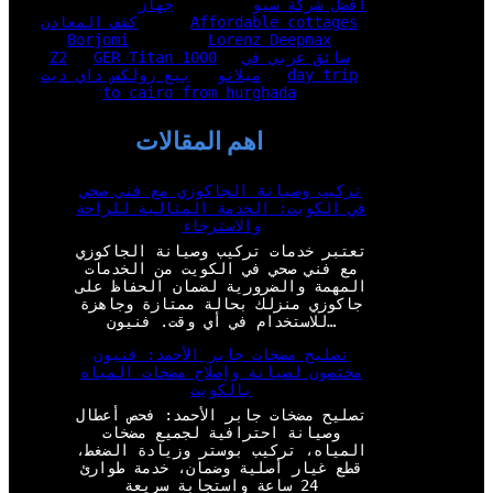
أفضل شركة سيو
جهاز
Affordable cottages
كشف المعادن
Borjomi
Lorenz Deepmax
سائق عربي في
GER Titan 1000
Z2
day trip
ميلانو
بيع رولكس داي ديت
to cairo from hurghada
اهم المقالات
تركيب وصيانة الجاكوزي مع فني صحي
في الكويت: الخدمة المثالية للراحة
والاسترخاء
تعتبر خدمات تركيب وصيانة الجاكوزي
مع فني صحي في الكويت من الخدمات
المهمة والضرورية لضمان الحفاظ على
جاكوزي منزلك بحالة ممتازة وجاهزة
للاستخدام في أي وقت. فنيون…
تصليح مضخات جابر الأحمد: فنيون
مختصون لصيانة وإصلاح مضخات المياه
بالكويت
تصليح مضخات جابر الأحمد: فحص أعطال
وصيانة احترافية لجميع مضخات
المياه، تركيب بوستر وزيادة الضغط،
قطع غيار أصلية وضمان، خدمة طوارئ
24 ساعة واستجابة سريعة