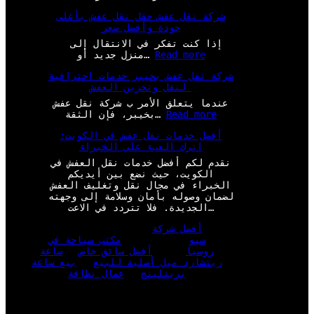
شركة نقل عفش حقل نقل عفش بأعلى
جودة وأفضل سعر
إذا كنت تفكر في الانتقال إلى
:
Read more
منزل جديد أو…
ش
شركة نقل عفش بخيبر خدمات احترافية
ر
لنقل وتخزين العفش
ك
ة
عندما يتعلق الأمر ب شركة نقل عفش
ن
:
Read more
بخيبر، فإن الثقة…
ق
ش
ل
أفضل خدمات نقل عفش في الكويت:
ر
ع
اترك العبء على الخبراء
ك
ف
ة
نقدم لكم أفضل خدمات نقل العفش في
ش
ن
الكويت، حيث نضع بين أيديكم
ح
ق
الخبراء في مجال نقل وتغليف العفش
ق
ل
لضمان وصوله بأمان وسلامة إلى وجهته
ل
ع
الجديدة. فلا تتردد في الاعت…
ن
ف
ق
ش
أفضل شركة
ل
ب
سيو
مكتب سياحة في
ع
خ
روسيا
أفضل سائق خاص
ساعة
ف
ي
ريتشارد ميل أصلية للبيع
بيع ساعة
ش
ب
بريتلينج
عمال نظافة
ب
ر
أ
خ
ع
د
ل