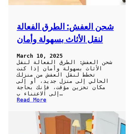
ن
ش
ف
ي
شحن العفش: الطرق الفعالة
ا
ل
لنقل الأثاث بسهولة وأمان
م
م
ل
March 10, 2025
ك
شحن العفش: الطرق الفعالة لنقل
ة
الأثاث بسهولة وأمان إذا كنت
:
تخطط لنقل العفش من منزلك
ا
الحالي إلى منزل جديد، أو إلى
ل
مكان تخزين مؤقت، فإنك بحاجة
خ
إلى الاعتناء ب…
ب
:
Read More
ر
ش
ة
ح
و
ن
ا
ا
ل
ل