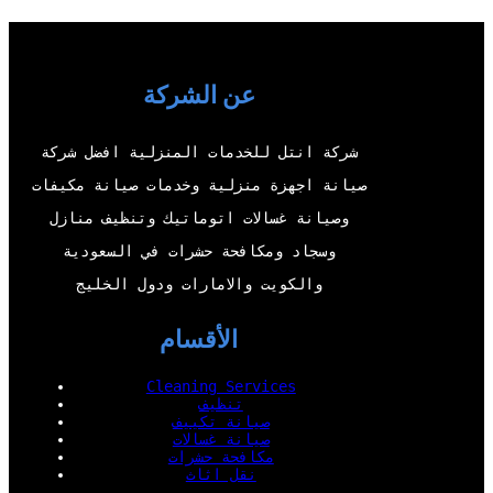
i
u
c
n
t
T
e
k
t
u
b
e
عن الشركة
e
b
o
d
r
e
o
I
شركة انتل للخدمات المنزلية افضل شركة
k
n
صيانة اجهزة منزلية وخدمات صيانة مكيفات
وصيانة غسالات اتوماتيك وتنظيف منازل
وسجاد ومكافحة حشرات في السعودية
والكويت والامارات ودول الخليج
الأقسام
Cleaning Services
تنظيف
صيانة تكييف
صيانة غسالات
مكافحة حشرات
نقل اثاث