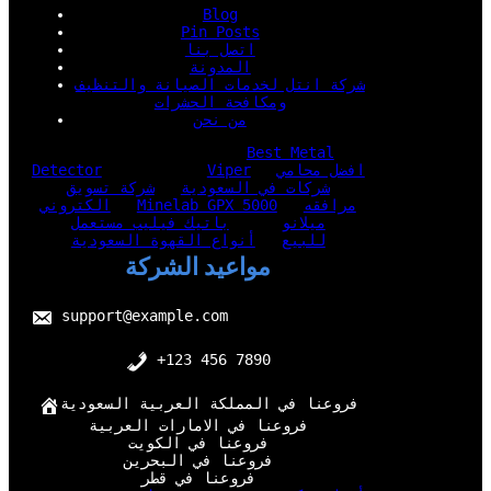
Blog
Pin Posts
اتصل بنا
المدونة
شركة انتل لخدمات الصيانة والتنظيف
ومكافحة الحشرات
من نحن
Best Metal
افضل محامي
Viper
Detector
شركات في السعودية
شركة تسويق
مرافقه
Minelab GPX 5000
الكتروني
ميلانو
باتيك فيليب مستعمل
للبيع
أنواع القهوة السعودية
مواعيد الشركة
support@example.com
+123 456 7890
فروعنا في المملكة العربية السعودية
فروعنا في الامارات العربية
فروعنا في الكويت
فروعنا في البحرين
فروعنا في قطر