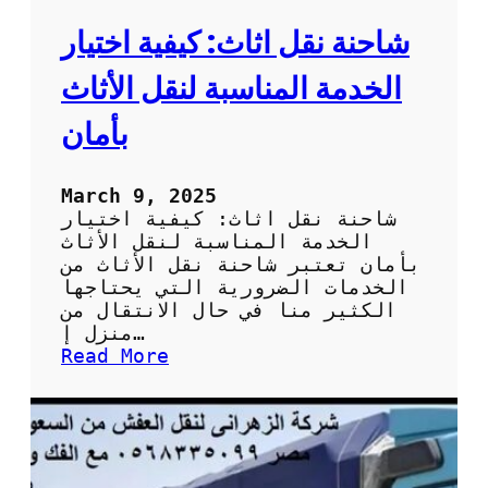
ت
ح
شاحنة نقل اثاث: كيفية اختيار
ص
ل
الخدمة المناسبة لنقل الأثاث
ع
ل
بأمان
ى
خ
د
March 9, 2025
م
شاحنة نقل اثاث: كيفية اختيار
ة
الخدمة المناسبة لنقل الأثاث
ا
بأمان تعتبر شاحنة نقل الأثاث من
ق
الخدمات الضرورية التي يحتاجها
ت
الكثير منا في حال الانتقال من
ص
منزل إ…
ا
:
Read More
د
ش
ي
ا
ة
ح
و
ن
ج
ة
و