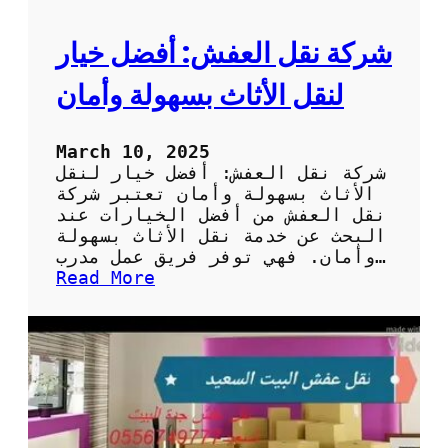
م
و
شركة نقل العفش: أفضل خيار
ث
و
لنقل الأثاث بسهولة وأمان
ق
ة
ل
March 10, 2025
ن
شركة نقل العفش: أفضل خيار لنقل
ق
الأثاث بسهولة وأمان تعتبر شركة
ل
نقل العفش من أفضل الخيارات عند
أ
البحث عن خدمة نقل الأثاث بسهولة
ث
وأمان. فهي توفر فريق عمل مدرب…
ا
:
Read More
ث
ش
ك
ر
ب
ك
أ
ة
م
ن
ا
ق
ن
ل
و
ا