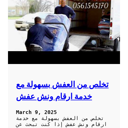
ف
س
ه
ي
ا
ا
ر
ا
ت
ن
ق
ل
ا
ل
ع
ف
ش
تخلص من العفش بسهولة مع
:
ك
خدمة ارقام ونش عفش
ي
ف
ت
March 9, 2025
خ
تخلص من العفش بسهولة مع خدمة
ت
ارقام ونش عفش إذا كنت تبحث عن