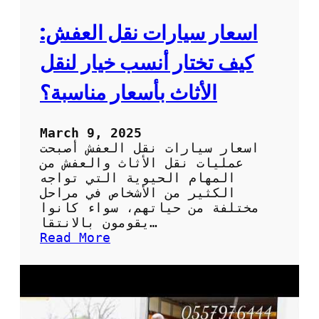
ب
ل
أ
ع
اسعار سيارات نقل العفش:
م
ف
ا
ش
كيف تختار أنسب خيار لنقل
ن
:
ا
الأثاث بأسعار مناسبة؟
خ
ت
ي
March 9, 2025
ا
اسعار سيارات نقل العفش أصبحت
ر
عمليات نقل الأثاث والعفش من
ا
المهام الحيوية التي تواجه
ت
الكثير من الأشخاص في مراحل
ي
مختلفة من حياتهم، سواء كانوا
ج
يقومون بالانتقا…
ب
:
Read More
أ
ا
ن
س
ت
ع
ع
ا
ر
ر