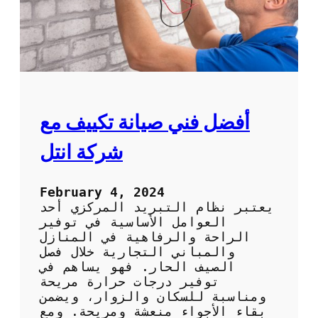
ف
ح
ة
ح
ش
ر
ا
ت
أفضل فني صيانة تكييف مع
و
ا
شركة انتل
ه
م
خ
February 4, 2024
د
يعتبر نظام التبريد المركزي أحد
م
العوامل الأساسية في توفير
ا
الراحة والرفاهية في المنازل
ت
والمباني التجارية خلال فصل
ه
الصيف الحار. فهو يساهم في
ا
توفير درجات حرارة مريحة
ومناسبة للسكان والزوار، ويضمن
بقاء الأجواء منعشة ومريحة. ومع