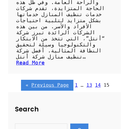
ع
والراحة العامة. وفي ظل هذه
ش
الحاجة المتزايدة، تقدم شركات
ر
خدمات تنظيف المنازل خدماتها
ك
بشكل متزايد لتلبية احتياجات
ة
الأفراد والأسر. من بين هذه
أ
الشركات الرائدة تبرز شركة
ن
“أنتل”، التي تتخذ من الابتكار
ت
والتكنولوجيا وسيلة لتحقيق
ل
النظافة المثالية. أفضل شركة
تنظيف منازل شركة أنتل…
:
Read More
أ
ف
ض
«
Previous Page
1
…
13
14
15
ل
ش
ر
ك
Search
ة
ت
ن
S
ظ