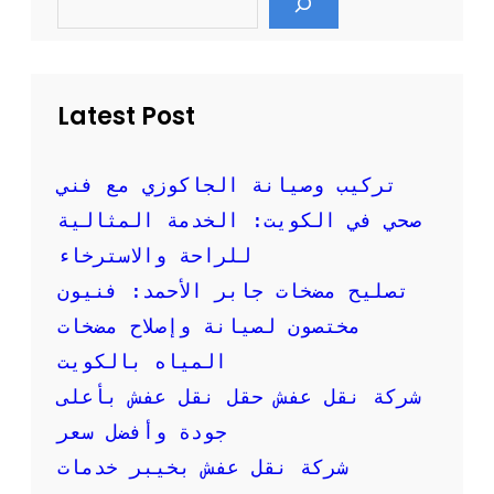
e
ي
a
r
ف
c
م
h
ن
Latest Post
ا
ز
ل
و
تركيب وصيانة الجاكوزي مع فني
أ
صحي في الكويت: الخدمة المثالية
ه
م
للراحة والاسترخاء
خ
تصليح مضخات جابر الأحمد: فنيون
د
م
مختصون لصيانة وإصلاح مضخات
ا
المياه بالكويت
ت
ه
شركة نقل عفش حقل نقل عفش بأعلى
ا
جودة وأفضل سعر
شركة نقل عفش بخيبر خدمات