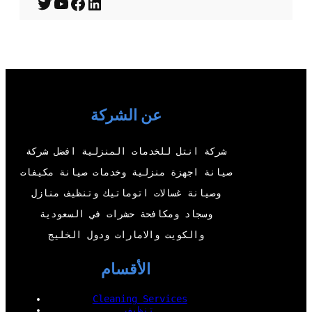
T
Y
F
L
w
o
a
i
i
u
c
n
t
T
e
k
t
u
b
e
عن الشركة
e
b
o
d
r
e
o
I
شركة انتل للخدمات المنزلية افضل شركة
k
n
صيانة اجهزة منزلية وخدمات صيانة مكيفات
وصيانة غسالات اتوماتيك وتنظيف منازل
وسجاد ومكافحة حشرات في السعودية
والكويت والامارات ودول الخليج
الأقسام
Cleaning Services
تنظيف