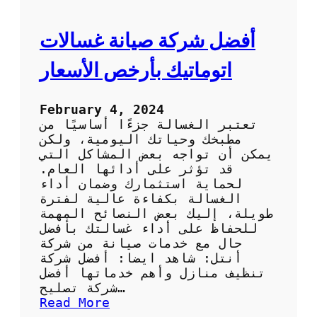
ف
م
ع
أفضل شركة صيانة غسالات
ش
ر
اتوماتيك بأرخص الأسعار
ك
ة
ا
February 4, 2024
ن
تعتبر الغسالة جزءًا أساسيًا من
ت
مطبخك وحياتك اليومية، ولكن
ل
يمكن أن تواجه بعض المشاكل التي
قد تؤثر على أدائها العام.
لحماية استثمارك وضمان أداء
الغسالة بكفاءة عالية لفترة
طويلة، إليك بعض النصائح المهمة
للحفاظ على أداء غسالتك بأفضل
حال مع خدمات صيانة من شركة
أنتل: شاهد ايضا: أفضل شركة
تنظيف منازل وأهم خدماتها أفضل
شركة تصليح…
:
Read More
أ