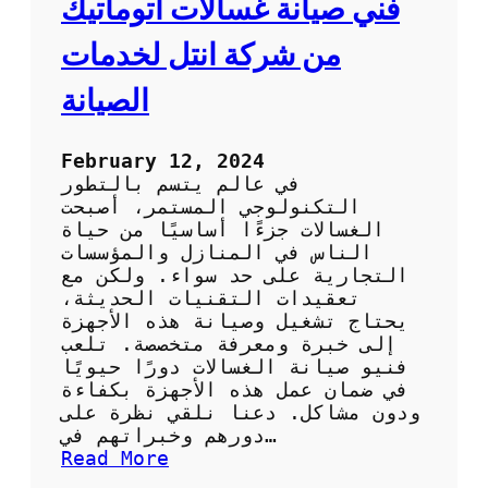
فني صيانة غسالات اتوماتيك
ت
و
من شركة انتل لخدمات
م
ا
الصيانة
ت
ي
ك
February 12, 2024
ف
في عالم يتسم بالتطور
ي
التكنولوجي المستمر، أصبحت
ا
الغسالات جزءًا أساسيًا من حياة
ل
الناس في المنازل والمؤسسات
ك
التجارية على حد سواء. ولكن مع
و
تعقيدات التقنيات الحديثة،
ي
يحتاج تشغيل وصيانة هذه الأجهزة
ت
إلى خبرة ومعرفة متخصصة. تلعب
ب
فنيو صيانة الغسالات دورًا حيويًا
أ
في ضمان عمل هذه الأجهزة بكفاءة
ق
ودون مشاكل. دعنا نلقي نظرة على
ل
دورهم وخبراتهم في…
ا
:
Read More
ل
ف