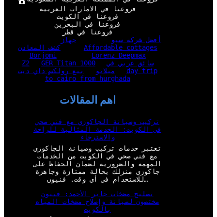
فروعنا في الامارات العربية
فروعنا في الكويت
فروعنا في البحرين
فروعنا في قطر
أفضل شركة سيو
جهاز
Affordable cottages
كشف المعادن
Borjomi
Lorenz Deepmax
سائق عربي في
GER Titan 1000
Z2
day trip
ميلانو
بيع رولكس داي ديت
to cairo from hurghada
اهم المقالات
تركيب وصيانة الجاكوزي مع فني صحي
في الكويت: الخدمة المثالية للراحة
والاسترخاء
تعتبر خدمات تركيب وصيانة الجاكوزي
مع فني صحي في الكويت من الخدمات
المهمة والضرورية لضمان الحفاظ على
جاكوزي منزلك بحالة ممتازة وجاهزة
للاستخدام في أي وقت. فنيون…
تصليح مضخات جابر الأحمد: فنيون
مختصون لصيانة وإصلاح مضخات المياه
بالكويت