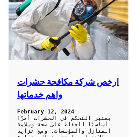
ك
ة
ة
ت
ن
ظ
ي
ف
م
ن
ا
ز
ل
ع
ارخص شركة مكافحة حشرات
م
ا
واهم خدماتها
ل
ة
ف
February 12, 2024
ل
يعتبر التحكم في الحشرات أمرًا
ب
أساسيًا للحفاظ على صحة وسلامة
ي
المنازل والمؤسسات. ومع تزايد
ن