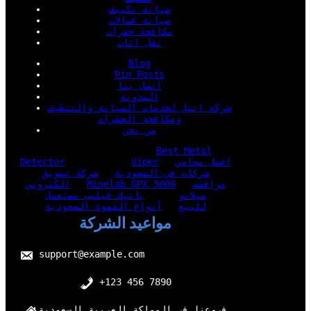
صيانة تكييف
صيانة غسالات
مكافحة حشرات
نقل اثاث
Blog
Pin Posts
اتصل بنا
المدونة
شركة انتل لخدمات الصيانة والتنظيف
ومكافحة الحشرات
من نحن
Best Metal
افضل محامي
Viper
Detector
شركات في السعودية
شركة تسويق
مرافقه
Minelab GPX 5000
الكتروني
ميلانو
باتيك فيليب مستعمل
للبيع
أنواع القهوة السعودية
مواعيد الشركة
support@example.com
+123 456 7890
فروعنا في المملكة العربية السعودية