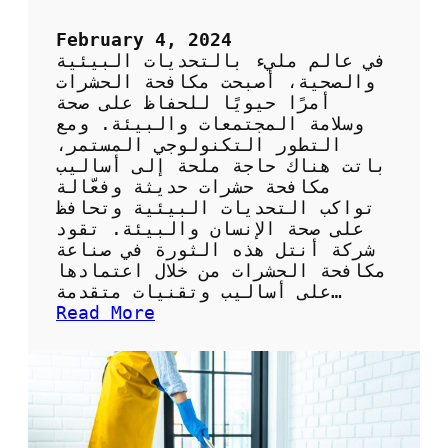
م
ا
February 4, 2024
ت
في عالم مليء بالتحديات البيئية
ي
والصحية، أصبحت مكافحة الحشرات
ك
أمرًا حيويًا للحفاظ على صحة
ب
وسلامة المجتمعات والبيئة. ومع
أ
التطور التكنولوجي المستمر،
ر
باتت هناك حاجة ملحة إلى أساليب
خ
مكافحة حشرات حديثة وفعّالة
ص
تواكب التحديات البيئية وتحافظ
ا
على صحة الإنسان والبيئة. تقود
ل
شركة أنتل هذه الثورة في صناعة
أ
مكافحة الحشرات من خلال اعتمادها
س
على أساليب وتقنيات متقدمة…
ع
:
Read More
ا
خ
ر
د
م
ا
ت
م