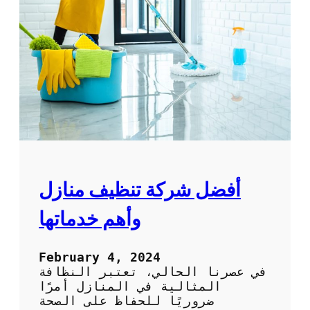
ك
ا
ف
ح
ة
ا
ل
ح
ش
ر
ا
ت
ا
أفضل شركة تنظيف منازل
ل
م
وأهم خدماتها
ن
ز
ل
February 4, 2024
ي
في عصرنا الحالي، تعتبر النظافة
ة
المثالية في المنازل أمرًا
م
ضروريًا للحفاظ على الصحة