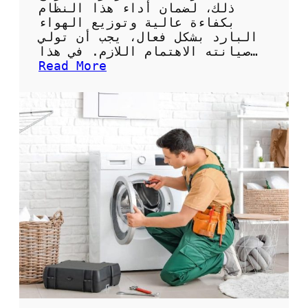
ذلك، لضمان أداء هذا النظام
بكفاءة عالية وتوزيع الهواء
البارد بشكل فعال، يجب أن تولي
صيانته الاهتمام اللازم. في هذا…
:
Read More
أ
ف
ض
ل
ف
ن
ي
ص
ي
ا
ن
ة
ت
ك
ي
ي