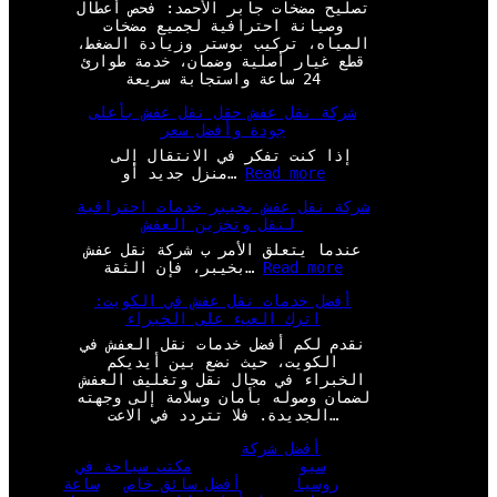
تصليح مضخات جابر الأحمد: فحص أعطال
وصيانة احترافية لجميع مضخات
المياه، تركيب بوستر وزيادة الضغط،
قطع غيار أصلية وضمان، خدمة طوارئ
24 ساعة واستجابة سريعة
شركة نقل عفش حقل نقل عفش بأعلى
جودة وأفضل سعر
إذا كنت تفكر في الانتقال إلى
:
Read more
منزل جديد أو…
ش
شركة نقل عفش بخيبر خدمات احترافية
ر
لنقل وتخزين العفش
ك
ة
عندما يتعلق الأمر ب شركة نقل عفش
ن
:
Read more
بخيبر، فإن الثقة…
ق
ش
ل
أفضل خدمات نقل عفش في الكويت:
ر
ع
اترك العبء على الخبراء
ك
ف
ة
نقدم لكم أفضل خدمات نقل العفش في
ش
ن
الكويت، حيث نضع بين أيديكم
ح
ق
الخبراء في مجال نقل وتغليف العفش
ق
ل
لضمان وصوله بأمان وسلامة إلى وجهته
ل
ع
الجديدة. فلا تتردد في الاعت…
ن
ف
ق
ش
أفضل شركة
ل
ب
سيو
مكتب سياحة في
ع
خ
روسيا
أفضل سائق خاص
ساعة
ف