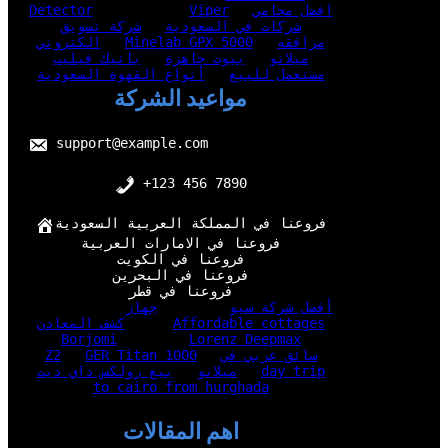
افضل محامي
Viper
Detector
شركات في السعودية
شركة تسويق
مرافقه
Minelab GPX 5000
الكتروني
ميلانو
بيوت جاهزة
باتيك فيليب
مستعمل للبيع
أنواع القهوة السعودية
مواعيد الشركة
support@example.com
+123 456 7890
فروعنا في المملكة العربية السعودية
فروعنا في الامارات العربية
فروعنا في الكويت
فروعنا في البحرين
فروعنا في قطر
أفضل شركة سيو
جهاز
Affordable cottages
كشف المعادن
Borjomi
Lorenz Deepmax
سائق عربي في
GER Titan 1000
Z2
day trip
ميلانو
بيع رولكس داي ديت
to cairo from hurghada
اهم المقالات