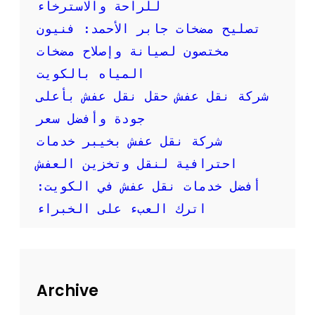
:
للراحة والاسترخاء
خ
تصليح مضخات جابر الأحمد: فنيون
د
م
مختصون لصيانة وإصلاح مضخات
ة
المياه بالكويت
س
ر
شركة نقل عفش حقل نقل عفش بأعلى
ي
جودة وأفضل سعر
ع
ة
شركة نقل عفش بخيبر خدمات
و
احترافية لنقل وتخزين العفش
م
و
أفضل خدمات نقل عفش في الكويت:
ث
اترك العبء على الخبراء
و
ق
ة
ل
ن
ق
Archive
ل