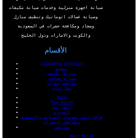
k
n
صيانة اجهزة منزلية وخدمات صيانة مكيفات
وصيانة غسالات اتوماتيك وتنظيف منازل
وسجاد ومكافحة حشرات في السعودية
والكويت والامارات ودول الخليج
الأقسام
Cleaning Services
تنظيف
صيانة تكييف
صيانة غسالات
مكافحة حشرات
نقل اثاث
Blog
Pin Posts
اتصل بنا
المدونة
شركة انتل لخدمات الصيانة والتنظيف
ومكافحة الحشرات
من نحن
Best Metal