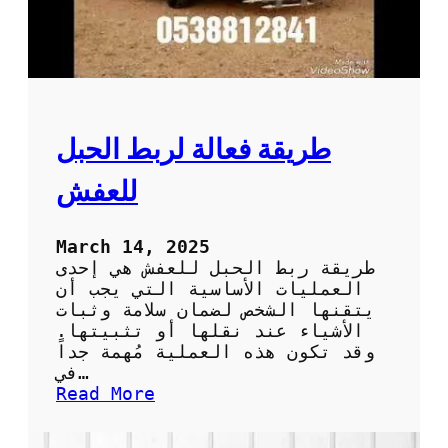
ا
ل
ع
ف
ش
د
و
طريقة فعالة لربط الحبل
ن
ت
للعفش
ل
ف
أ
March 14, 2025
و
طريقة ربط الحبل للعفش هي إحدى
خ
العمليات الأساسية التي يجب أن
س
يتقنها الشخص لضمان سلامة وثبات
ا
الأشياء عند نقلها أو تثبيتها.
ئ
وقد تكون هذه العملية مُهمة جداً
ر
في…
:
Read More
ط
ر