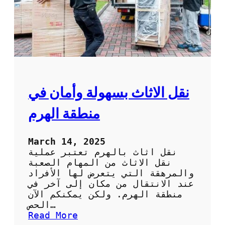
ق
ل
ع
ف
ش
ف
ي
ا
ل
نقل الاثاث بسهولة وأمان في
ك
و
منطقة الهرم
ي
ت
:
March 14, 2025
ا
نقل اثاث بالهرم تعتبر عملية
ت
نقل الاثاث من المهام الصعبة
ر
والمرهقة التي يتعرض لها الأفراد
ك
عند الانتقال من مكان إلى آخر في
ا
منطقة الهرم. ولكن يمكنكم الآن
ل
الحص…
ع
:
Read More
ب