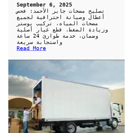
ح
September 6, 2025
ي
تصليح مضخات جابر الأحمد: فحص
ف
أعطال وصيانة احترافية لجميع
ي
مضخات المياه، تركيب بوستر
ا
وزيادة الضغط، قطع غيار أصلية
ل
وضمان، خدمة طوارئ 24 ساعة
ك
واستجابة سريعة
و
:
Read More
ي
ت
ت
ص
:
ل
ا
ي
ل
ح
خ
م
د
ض
م
خ
ة
ا
ا
ت
ل
ج
م
ا
ث
ب