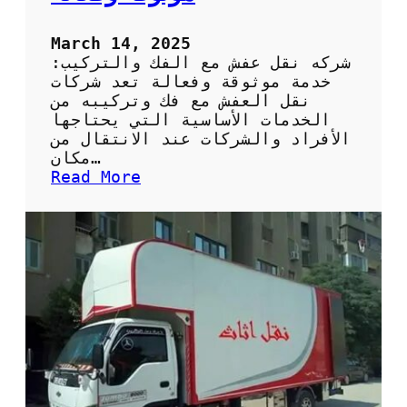
ش
March 14, 2025
شركه نقل عفش مع الفك والتركيب:
خدمة موثوقة وفعالة تعد شركات
نقل العفش مع فك وتركيبه من
الخدمات الأساسية التي يحتاجها
الأفراد والشركات عند الانتقال من
مكان…
:
Read More
ش
ر
ك
ة
ن
ق
ل
ع
ف
ش
م
ت