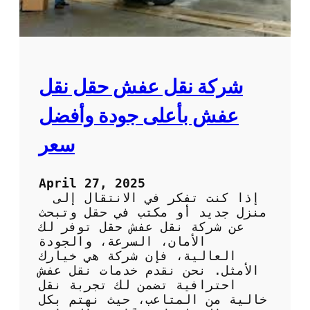
ا
ر
ل
ا
ي
ل
ة
أ
ل
ح
ل
م
شركة نقل عفش حقل نقل
ر
د
ا
:
عفش بأعلى جودة وأفضل
ح
ف
ة
ن
سعر
و
ي
ا
و
ل
ن
April 27, 2025
ا
م
إذا كنت تفكر في الانتقال إلى
س
خ
منزل جديد أو مكتب في حقل وتبحث
ت
ت
عن شركة نقل عفش حقل توفر لك
ر
ص
الأمان، السرعة، والجودة
خ
و
العالية، فإن شركة هي خيارك
ا
ن
الأمثل. نحن نقدم خدمات نقل عفش
ء
ل
احترافية تضمن لك تجربة نقل
ص
خالية من المتاعب، حيث نهتم بكل