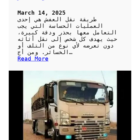
م
ن
March 14, 2025
ط
طريقة نقل العفش هي إحدى
ق
العمليات الحساسة التي يجب
ة
التعامل معها بحذر ودقة كبيرة،
ا
حيث يهدف كل شخص إلى نقل أثاثه
ل
دون تعرضه لأي نوع من التلف أو
ه
الخسائر. ومن أج…
ر
:
Read More
م
ط
ر
ق
ف
ع
ا
ل
ة
ل
ن
ق
ل