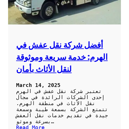
خ
ص
ص
ة
ف
ي
ا
أفضل شركة نقل عفش في
ل
ف
الهرم: خدمة سريعة وموثوقة
ك
و
لنقل الأثاث بأمان
ا
ل
ت
March 14, 2025
ر
تعتبر شركة نقل عفش في الهرم
ك
إحدى الشركات الرائدة في مجال
ي
نقل الأثاث في منطقة الهرم.
ب
تتمتع الشركة بسمعة طيبة وسمعة
:
جيدة في تقديم خدمات نقل العفش
خ
بسرعة وموثو…
د
:
Read More