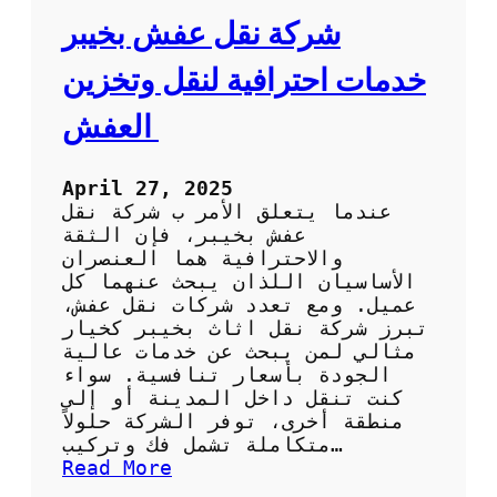
ا
ش
شركة نقل عفش بخيبر
ل
ب
ك
أ
خدمات احترافية لنقل وتخزين
و
ع
ي
ل
العفش
ت
ى
ج
و
April 27, 2025
د
عندما يتعلق الأمر ب شركة نقل
ة
عفش بخيبر، فإن الثقة
و
والاحترافية هما العنصران
أ
الأساسيان اللذان يبحث عنهما كل
ف
عميل. ومع تعدد شركات نقل عفش،
ض
تبرز شركة نقل اثاث بخيبر كخيار
ل
مثالي لمن يبحث عن خدمات عالية
س
الجودة بأسعار تنافسية. سواء
ع
كنت تنقل داخل المدينة أو إلى
ر
منطقة أخرى، توفر الشركة حلولاً
متكاملة تشمل فك وتركيب…
:
Read More
ش