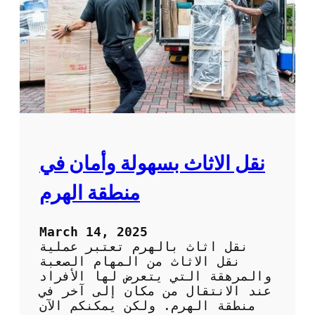
ف
ت
ش
ن
ق
ل
ع
ف
ش
ف
ي
ا
ل
نقل الاثاث بسهولة وأمان في
ك
و
منطقة الهرم
ي
ت
:
March 14, 2025
ا
نقل اثاث بالهرم تعتبر عملية
ت
نقل الاثاث من المهام الصعبة
ر
والمرهقة التي يتعرض لها الأفراد
ك
عند الانتقال من مكان إلى آخر في
ا
منطقة الهرم. ولكن يمكنكم الآن