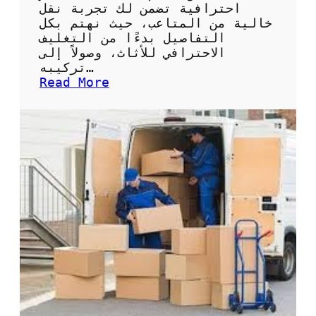
ء
ل
احترافية تضمن لك تجربة نقل
ص
خالية من المتاعب، حيث نهتم بكل
ي
التفاصيل بدءًا من التغليف
ا
الاحترافي للأثاث، وصولاً إلى
ن
تركيبه…
ة
:
Read More
و
ش
إ
ر
ص
ك
ل
ة
ا
ن
ح
ق
م
ل
ض
ع
خ
ف
ا
ش
ت
ح
ا
ق
ل
ل
م
ن
ي
ق
ا