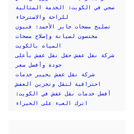
ر
صحي في الكويت: الخدمة المثالية
م
:
للراحة والاسترخاء
خ
تصليح مضخات جابر الأحمد: فنيون
د
م
مختصون لصيانة وإصلاح مضخات
ة
المياه بالكويت
س
ر
شركة نقل عفش حقل نقل عفش بأعلى
ي
جودة وأفضل سعر
ع
ة
شركة نقل عفش بخيبر خدمات
و
احترافية لنقل وتخزين العفش
م
و
أفضل خدمات نقل عفش في الكويت:
ث
اترك العبء على الخبراء
و
ق
ة
ل
ن