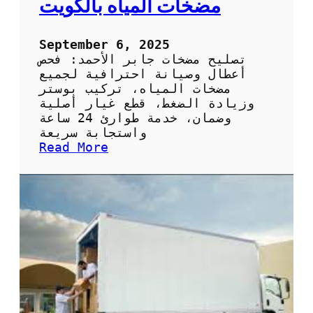
مضخات المياه بالكويت
ي
ص
ح
September 6, 2025
ي
تصليح مضخات جابر الأحمد: فحص
ف
أعطال وصيانة احترافية لجميع
ي
مضخات المياه، تركيب بوستر
ا
وزيادة الضغط، قطع غيار أصلية
ل
وضمان، خدمة طوارئ 24 ساعة
ك
واستجابة سريعة
و
:
Read More
ي
ت
ت
ص
:
ل
ا
ي
ل
ح
خ
م
د
ض
م
خ
ة
ا
ا
ت
ل
ج