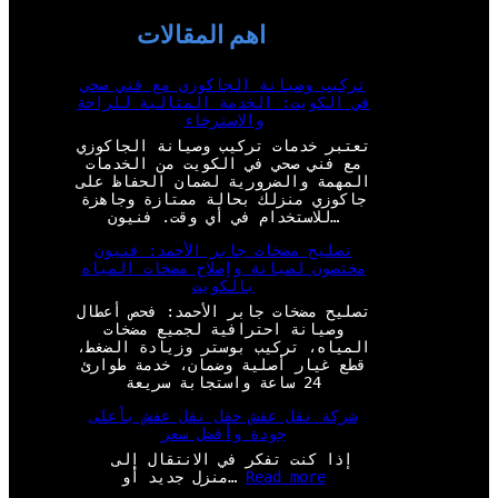
اهم المقالات
تركيب وصيانة الجاكوزي مع فني صحي
في الكويت: الخدمة المثالية للراحة
والاسترخاء
تعتبر خدمات تركيب وصيانة الجاكوزي
مع فني صحي في الكويت من الخدمات
المهمة والضرورية لضمان الحفاظ على
جاكوزي منزلك بحالة ممتازة وجاهزة
للاستخدام في أي وقت. فنيون…
تصليح مضخات جابر الأحمد: فنيون
مختصون لصيانة وإصلاح مضخات المياه
بالكويت
تصليح مضخات جابر الأحمد: فحص أعطال
وصيانة احترافية لجميع مضخات
المياه، تركيب بوستر وزيادة الضغط،
قطع غيار أصلية وضمان، خدمة طوارئ
24 ساعة واستجابة سريعة
شركة نقل عفش حقل نقل عفش بأعلى
جودة وأفضل سعر
إذا كنت تفكر في الانتقال إلى
:
Read more
منزل جديد أو…
ش