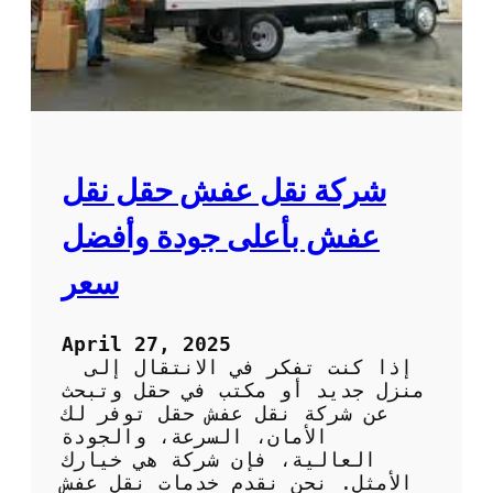
م
ا
ث
ب
ا
ر
ل
ا
ي
ل
ة
أ
ل
ح
ل
م
شركة نقل عفش حقل نقل
ر
د
ا
:
عفش بأعلى جودة وأفضل
ح
ف
ة
ن
سعر
و
ي
ا
و
ل
ن
April 27, 2025
ا
م
إذا كنت تفكر في الانتقال إلى
س
خ
منزل جديد أو مكتب في حقل وتبحث
ت
ت
عن شركة نقل عفش حقل توفر لك
ر
ص
الأمان، السرعة، والجودة
خ
و
العالية، فإن شركة هي خيارك
ا
ن
الأمثل. نحن نقدم خدمات نقل عفش