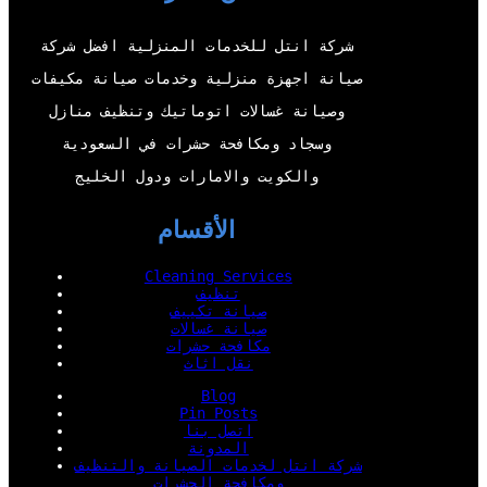
e
b
o
d
r
e
o
I
شركة انتل للخدمات المنزلية افضل شركة
k
n
صيانة اجهزة منزلية وخدمات صيانة مكيفات
وصيانة غسالات اتوماتيك وتنظيف منازل
وسجاد ومكافحة حشرات في السعودية
والكويت والامارات ودول الخليج
الأقسام
Cleaning Services
تنظيف
صيانة تكييف
صيانة غسالات
مكافحة حشرات
نقل اثاث
Blog
Pin Posts
اتصل بنا
المدونة
شركة انتل لخدمات الصيانة والتنظيف
ومكافحة الحشرات