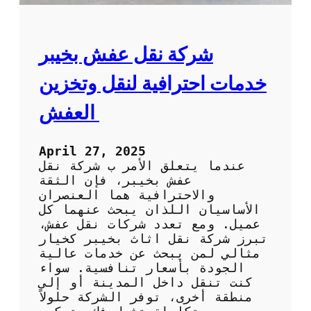
ل
ه
ع
ب
ف
ا
ش
شركة نقل عفش بخيبر
ل
ب
ك
أ
خدمات احترافية لنقل وتخزين
و
ع
ي
ل
العفش
ت
ى
ج
و
April 27, 2025
د
عندما يتعلق الأمر ب شركة نقل
ة
عفش بخيبر، فإن الثقة
و
والاحترافية هما العنصران
أ
الأساسيان اللذان يبحث عنهما كل
ف
عميل. ومع تعدد شركات نقل عفش،
ض
تبرز شركة نقل اثاث بخيبر كخيار
ل
مثالي لمن يبحث عن خدمات عالية
س
الجودة بأسعار تنافسية. سواء
ع
كنت تنقل داخل المدينة أو إلى
ر
منطقة أخرى، توفر الشركة حلولاً