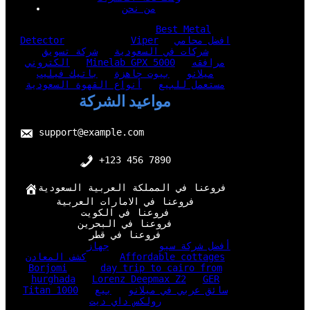
من نحن
Best Metal
افضل محامي
Viper
Detector
شركات في السعودية
شركة تسويق
مرافقه
Minelab GPX 5000
الكتروني
ميلانو
بيوت جاهزة
باتيك فيليب
مستعمل للبيع
أنواع القهوة السعودية
مواعيد الشركة
support@example.com
+123 456 7890
فروعنا في المملكة العربية السعودية
فروعنا في الامارات العربية
فروعنا في الكويت
فروعنا في البحرين
فروعنا في قطر
أفضل شركة سيو
جهاز
Affordable cottages
كشف المعادن
Borjomi
day trip to cairo from
hurghada
Lorenz Deepmax Z2
GER
سائق عربي في ميلانو
بيع
Titan 1000
رولكس داي ديت