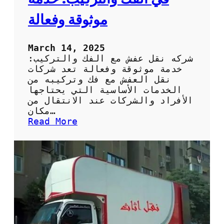
ع
ف
موثوقة وفعالة
ش
March 14, 2025
شركه نقل عفش مع الفك والتركيب:
خدمة موثوقة وفعالة تعد شركات
نقل العفش مع فك وتركيبه من
الخدمات الأساسية التي يحتاجها
الأفراد والشركات عند الانتقال من
مكان…
:
Read More
ش
ر
ك
ة
ن
ق
ل
ع
ف