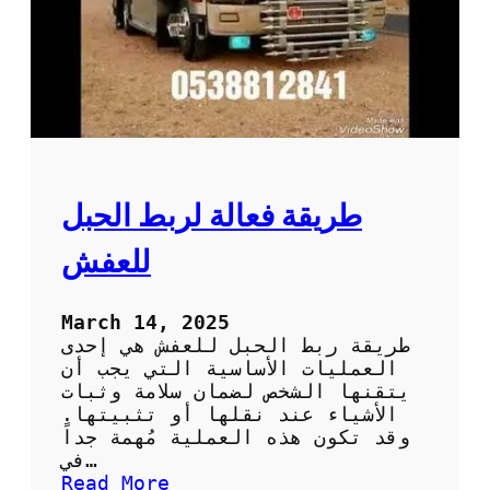
ق
ل
ا
ل
ع
ف
ش
د
و
طريقة فعالة لربط الحبل
ن
ت
للعفش
ل
ف
أ
March 14, 2025
و
طريقة ربط الحبل للعفش هي إحدى
خ
العمليات الأساسية التي يجب أن
س
يتقنها الشخص لضمان سلامة وثبات
ا
الأشياء عند نقلها أو تثبيتها.
ئ
وقد تكون هذه العملية مُهمة جداً
ر
في…
:
Read More