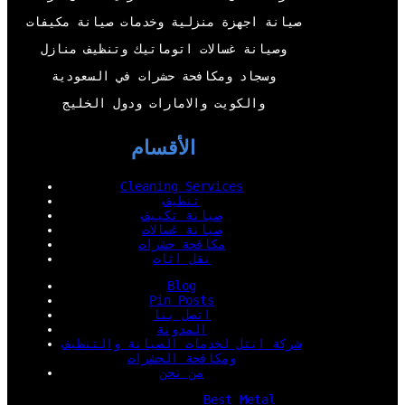
k
n
صيانة اجهزة منزلية وخدمات صيانة مكيفات
وصيانة غسالات اتوماتيك وتنظيف منازل
وسجاد ومكافحة حشرات في السعودية
والكويت والامارات ودول الخليج
الأقسام
Cleaning Services
تنظيف
صيانة تكييف
صيانة غسالات
مكافحة حشرات
نقل اثاث
Blog
Pin Posts
اتصل بنا
المدونة
شركة انتل لخدمات الصيانة والتنظيف
ومكافحة الحشرات
من نحن
Best Metal