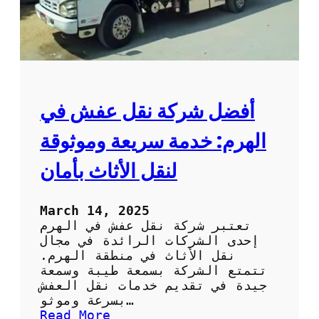
خ
ص
ص
ة
ف
ي
ا
أفضل شركة نقل عفش في
ل
ف
الهرم: خدمة سريعة وموثوقة
ك
و
لنقل الأثاث بأمان
ا
ل
ت
March 14, 2025
ر
تعتبر شركة نقل عفش في الهرم
ك
إحدى الشركات الرائدة في مجال
ي
نقل الأثاث في منطقة الهرم.
ب
تتمتع الشركة بسمعة طيبة وسمعة
:
جيدة في تقديم خدمات نقل العفش
خ
بسرعة وموثو…
د
:
Read More