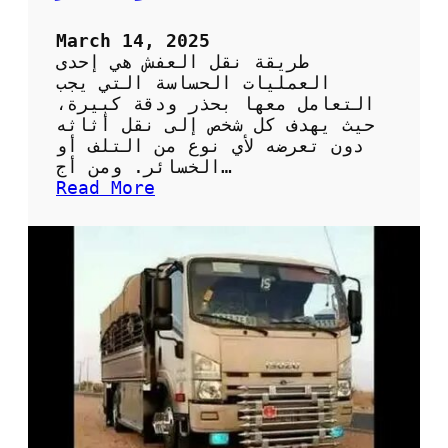
م
ن
March 14, 2025
ط
طريقة نقل العفش هي إحدى
ق
العمليات الحساسة التي يجب
ة
التعامل معها بحذر ودقة كبيرة،
ا
حيث يهدف كل شخص إلى نقل أثاثه
ل
دون تعرضه لأي نوع من التلف أو
ه
الخسائر. ومن أج…
ر
:
Read More
م
ط
ر
ق
ف
ع
ا
ل
ة
ل
ن
ق
ل