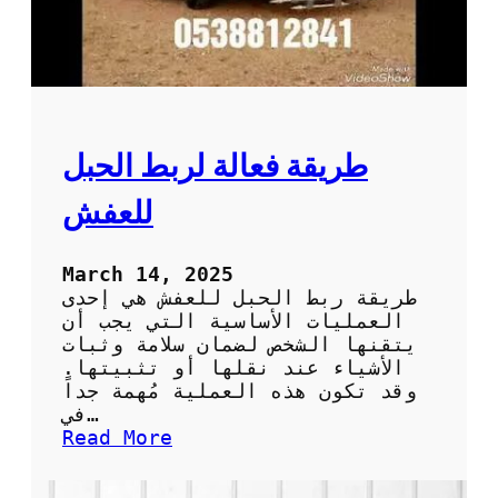
ا
ل
ع
ف
ش
د
و
طريقة فعالة لربط الحبل
ن
ت
للعفش
ل
ف
أ
March 14, 2025
و
طريقة ربط الحبل للعفش هي إحدى
خ
العمليات الأساسية التي يجب أن
س
يتقنها الشخص لضمان سلامة وثبات
ا
الأشياء عند نقلها أو تثبيتها.
ئ
وقد تكون هذه العملية مُهمة جداً
ر
في…
:
Read More
ط
ر