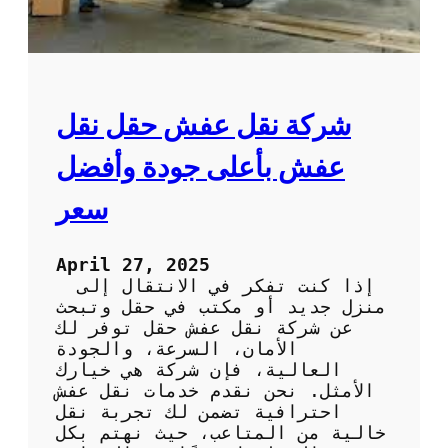
ا
ر
ل
ا
ي
ل
ة
أ
ل
ح
ل
م
شركة نقل عفش حقل نقل
ر
د
ا
:
عفش بأعلى جودة وأفضل
ح
ف
ة
ن
سعر
و
ي
ا
و
ل
ن
April 27, 2025
ا
م
إذا كنت تفكر في الانتقال إلى
س
خ
منزل جديد أو مكتب في حقل وتبحث
ت
ت
عن شركة نقل عفش حقل توفر لك
ر
ص
الأمان، السرعة، والجودة
خ
و
العالية، فإن شركة هي خيارك
ا
ن
الأمثل. نحن نقدم خدمات نقل عفش
ء
ل
احترافية تضمن لك تجربة نقل
ص
خالية من المتاعب، حيث نهتم بكل