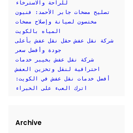
:
للراحة والاسترخاء
خ
تصليح مضخات جابر الأحمد: فنيون
د
م
مختصون لصيانة وإصلاح مضخات
ة
المياه بالكويت
س
ر
شركة نقل عفش حقل نقل عفش بأعلى
ي
جودة وأفضل سعر
ع
ة
شركة نقل عفش بخيبر خدمات
و
احترافية لنقل وتخزين العفش
م
و
أفضل خدمات نقل عفش في الكويت:
ث
اترك العبء على الخبراء
و
ق
ة
ل
ن
ق
Archive
ل