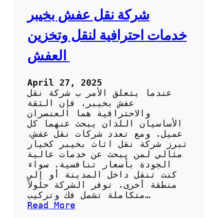
ا
ش
شركة نقل عفش بخيبر
ل
ب
ك
أ
خدمات احترافية لنقل وتخزين
و
ع
ي
ل
العفش
ت
ى
ج
و
April 27, 2025
د
عندما يتعلق الأمر ب شركة نقل
ة
عفش بخيبر، فإن الثقة
و
والاحترافية هما العنصران
أ
الأساسيان اللذان يبحث عنهما كل
ف
عميل. ومع تعدد شركات نقل عفش،
ض
تبرز شركة نقل اثاث بخيبر كخيار
ل
مثالي لمن يبحث عن خدمات عالية
س
الجودة بأسعار تنافسية. سواء
ع
كنت تنقل داخل المدينة أو إلى
ر
منطقة أخرى، توفر الشركة حلولاً
متكاملة تشمل فك وتركيب…
:
Read More
ش