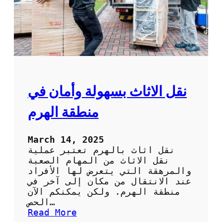
ق
ل
ع
ف
ش
ف
ي
ا
ل
نقل الاثاث بسهولة وأمان في
ك
و
منطقة الهرم
ي
ت
:
March 14, 2025
ا
نقل اثاث بالهرم تعتبر عملية
ت
نقل الاثاث من المهام الصعبة
ر
والمرهقة التي يتعرض لها الأفراد
ك
عند الانتقال من مكان إلى آخر في
ا
منطقة الهرم. ولكن يمكنكم الآن
ل
الحص…
ع
:
Read More
ب