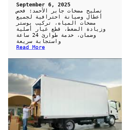
ح
September 6, 2025
ي
تصليح مضخات جابر الأحمد: فحص
ف
أعطال وصيانة احترافية لجميع
ي
مضخات المياه، تركيب بوستر
ا
وزيادة الضغط، قطع غيار أصلية
ل
وضمان، خدمة طوارئ 24 ساعة
ك
واستجابة سريعة
و
:
Read More
ي
ت
ت
ص
:
ل
ا
ي
ل
ح
خ
م
د
ض
م
خ
ة
ا
ا
ت
ل
ج
م
ا
ث
ب