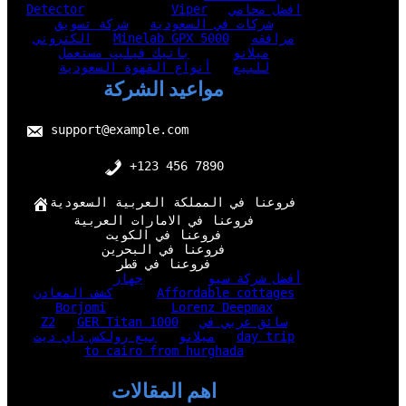
افضل محامي
Viper
Detector
شركات في السعودية
شركة تسويق
مرافقه
Minelab GPX 5000
الكتروني
ميلانو
باتيك فيليب مستعمل
للبيع
أنواع القهوة السعودية
مواعيد الشركة
support@example.com
+123 456 7890
فروعنا في المملكة العربية السعودية
فروعنا في الامارات العربية
فروعنا في الكويت
فروعنا في البحرين
فروعنا في قطر
أفضل شركة سيو
جهاز
Affordable cottages
كشف المعادن
Borjomi
Lorenz Deepmax
سائق عربي في
GER Titan 1000
Z2
day trip
ميلانو
بيع رولكس داي ديت
to cairo from hurghada
اهم المقالات