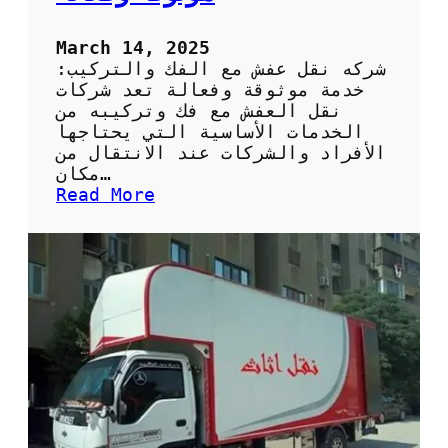
ش
March 14, 2025
شركه نقل عفش مع الفك والتركيب:
خدمة موثوقة وفعالة تعد شركات
نقل العفش مع فك وتركيبه من
الخدمات الأساسية التي يحتاجها
الأفراد والشركات عند الانتقال من
مكان…
:
Read More
ش
ر
ك
ة
ن
ق
ل
ع
ف
ش
م
ت