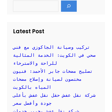
S
ن
e
:
a
أ
r
c
ف
h
ض
ل
Latest Post
ا
ل
ن
تركيب وصيانة الجاكوزي مع فني
ص
صحي في الكويت: الخدمة المثالية
ا
ئ
للراحة والاسترخاء
ح
تصليح مضخات جابر الأحمد: فنيون
ل
ض
مختصون لصيانة وإصلاح مضخات
م
المياه بالكويت
ا
ن
شركة نقل عفش حقل نقل عفش بأعلى
س
جودة وأفضل سعر
ل
ا
شركة نقل عفش بخيبر خدمات