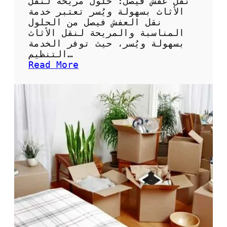
نقل عفش فيصل: حلول مريحة لنقل
و
الأثاث بسهولة ويُسر تعتبر خدمة
ث
نقل العفش فيصل من الحلول
و
المناسبة والمريحة لنقل الأثاث
ق
بسهولة ويُسر، حيث توفر الخدمة
ة
التنظيم…
و
:
Read More
ا
خ
ح
د
ت
م
ر
ة
ا
ن
ف
ق
ي
ل
ة
ا
ل
ل
ن
ع
ق
ف
ل
ش
ا
ف
ل
ي
أ
ص