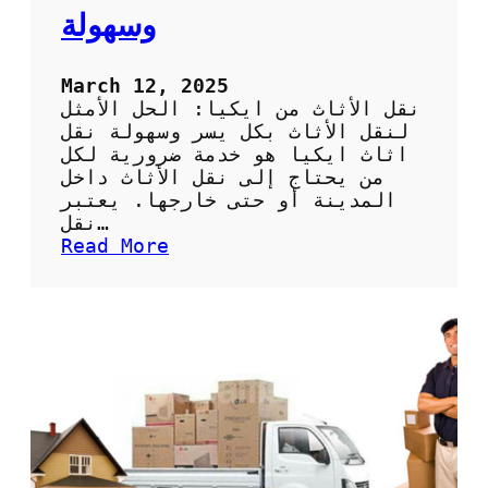
ل
وسهولة
ا
خ
ت
March 12, 2025
ي
نقل الأثاث من ايكيا: الحل الأمثل
ا
لنقل الأثاث بكل يسر وسهولة نقل
ر
اثاث ايكيا هو خدمة ضرورية لكل
ا
من يحتاج إلى نقل الأثاث داخل
ل
المدينة أو حتى خارجها. يعتبر
أ
نقل…
م
:
Read More
ث
ن
ل
ق
ل
ل
ن
ا
ق
ل
ل
أ
ا
ث
ل
ا
أ
ث
ث
م