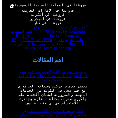
فروعنا في المملكة العربية السعودية
فروعنا في الامارات العربية
فروعنا في الكويت
فروعنا في البحرين
فروعنا في قطر
أفضل شركة سيو
جهاز
Affordable cottages
كشف المعادن
Borjomi
Lorenz Deepmax
سائق عربي في
GER Titan 1000
Z2
day trip
ميلانو
بيع رولكس داي ديت
to cairo from hurghada
اهم المقالات
تركيب وصيانة الجاكوزي مع فني صحي
في الكويت: الخدمة المثالية للراحة
والاسترخاء
تعتبر خدمات تركيب وصيانة الجاكوزي
مع فني صحي في الكويت من الخدمات
المهمة والضرورية لضمان الحفاظ على
جاكوزي منزلك بحالة ممتازة وجاهزة
للاستخدام في أي وقت. فنيون…
تصليح مضخات جابر الأحمد: فنيون
مختصون لصيانة وإصلاح مضخات المياه