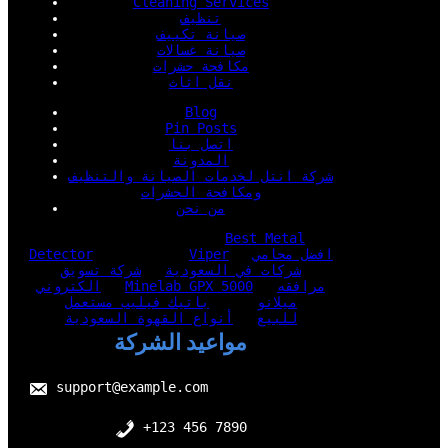
Cleaning Services
تنظيف
صيانة تكييف
صيانة غسالات
مكافحة حشرات
نقل اثاث
Blog
Pin Posts
اتصل بنا
المدونة
شركة انتل لخدمات الصيانة والتنظيف
ومكافحة الحشرات
من نحن
Best Metal
افضل محامي
Viper
Detector
شركات في السعودية
شركة تسويق
مرافقه
Minelab GPX 5000
الكتروني
ميلانو
باتيك فيليب مستعمل
للبيع
أنواع القهوة السعودية
مواعيد الشركة
support@example.com
+123 456 7890