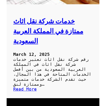
ث
ل
ا
:
ث
ح
ب
ل
خدمات شركة نقل اثاث
أ
و
م
ل
ممتازة في المملكة العربية
ا
م
ن
ر
السعودية
ي
ح
ة
March 12, 2025
ل
رقم شركة نقل اثاث تعتبر خدمات
ن
شركة نقل اثاث في المملكة
ق
العربية السعودية من بين أفضل
ل
الخدمات المتاحة في هذا المجال،
ا
حيث تقدم الشركة خدمات متميزة
ل
وممتازة لنق…
أ
:
Read More
ث
خ
ا
د
ث
م