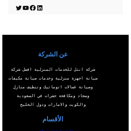
T
Y
F
L
w
o
a
i
i
u
c
n
t
T
e
k
t
u
b
e
عن الشركة
e
b
o
d
r
e
o
I
شركة انتل للخدمات المنزلية افضل شركة
k
n
صيانة اجهزة منزلية وخدمات صيانة مكيفات
وصيانة غسالات اتوماتيك وتنظيف منازل
وسجاد ومكافحة حشرات في السعودية
والكويت والامارات ودول الخليج
الأقسام