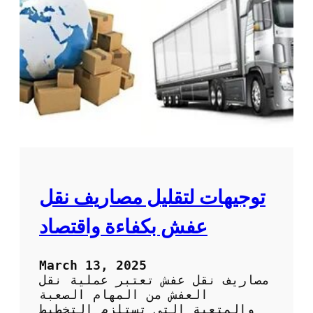
ل
ا
ل
ع
ف
ش
و
ت
غ
ل
ي
ف
:
توجيهات لتقليل مصاريف نقل
ا
ل
عفش بكفاءة واقتصاد
ح
ل
ا
March 13, 2025
ل
مصاريف نقل عفش تعتبر عملية نقل
م
العفش من المهام الصعبة
ث
والمتعبة التي تستلزم التخطيط