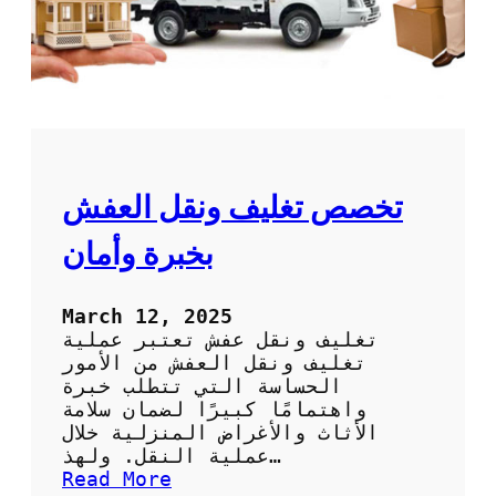
ا
ن
ث
ا
ب
ي
س
ك
ه
ي
و
ا
ل
:
ة
ا
و
ل
تخصص تغليف ونقل العفش
أ
ح
م
ل
بخبرة وأمان
ا
ا
ن
ل
أ
March 12, 2025
م
تغليف ونقل عفش تعتبر عملية
ث
تغليف ونقل العفش من الأمور
ل
الحساسة التي تتطلب خبرة
ل
واهتمامًا كبيرًا لضمان سلامة
ن
الأثاث والأغراض المنزلية خلال
ق
عملية النقل. ولهذ…
ل
:
Read More