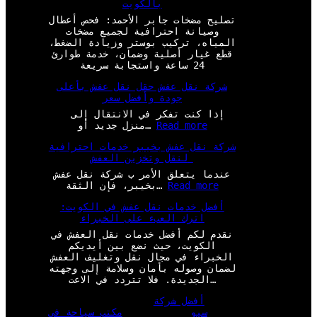
بالكويت
تصليح مضخات جابر الأحمد: فحص أعطال
وصيانة احترافية لجميع مضخات
المياه، تركيب بوستر وزيادة الضغط،
قطع غيار أصلية وضمان، خدمة طوارئ
24 ساعة واستجابة سريعة
شركة نقل عفش حقل نقل عفش بأعلى
جودة وأفضل سعر
إذا كنت تفكر في الانتقال إلى
:
Read more
منزل جديد أو…
ش
شركة نقل عفش بخيبر خدمات احترافية
ر
لنقل وتخزين العفش
ك
ة
عندما يتعلق الأمر ب شركة نقل عفش
ن
:
Read more
بخيبر، فإن الثقة…
ق
ش
ل
أفضل خدمات نقل عفش في الكويت:
ر
ع
اترك العبء على الخبراء
ك
ف
ة
نقدم لكم أفضل خدمات نقل العفش في
ش
ن
الكويت، حيث نضع بين أيديكم
ح
ق
الخبراء في مجال نقل وتغليف العفش
ق
ل
لضمان وصوله بأمان وسلامة إلى وجهته
ل
ع
الجديدة. فلا تتردد في الاعت…
ن
ف
ق
ش
أفضل شركة
ل
ب
سيو
مكتب سياحة في
ع