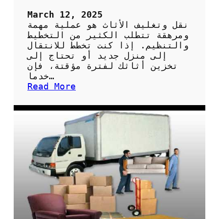
ا
ل
March 12, 2025
م
نقل وتغليف الأثاث هو عملية مهمة
م
ومرهقة تتطلب الكثير من التخطيط
ل
والتنظيم. إذا كنت تخطط للانتقال
ك
إلى منزل جديد أو تحتاج إلى
ة
تخزين أثاثك لفترة مؤقتة، فإن
ا
خدما…
ل
:
Read More
ع
خ
ر
د
ب
م
ي
ا
ة
ت
ا
ن
ل
ق
س
ل
ع
و
و
ت
د
غ
ي
ل
ة