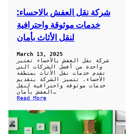
ا
ي
ن
ف
شركة نقل العفش بالاحساء:
ن
ق
خدمات موثوقة واحترافية
ل
ع
لنقل الأثاث بأمان
ف
ش
ب
March 13, 2025
ك
شركة نقل العفش بالأحساء تعتبر
ف
واحدة من أفضل الشركات التي
ا
تقدم خدمات نقل الأثاث بمنطقة
ء
الأحساء. تتميز الشركة بتقديم
ة
خدمات موثوقة واحترافية لنقل
و
العفش بأمان…
ا
:
Read More
ق
ش
ت
ر
ص
ك
ا
ة
د
ن