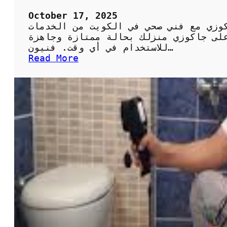
October 17, 2025
وزي مع فني صحي في الكويت من الخدمات
لى جاكوزي منزلك بحالة ممتازة وجاهزة
للاستخدام في أي وقت. فنيون…
:
Read More
ت
ر
ك
ي
ب
و
ص
ي
ا
ن
ة
ا
ل
ج
ا