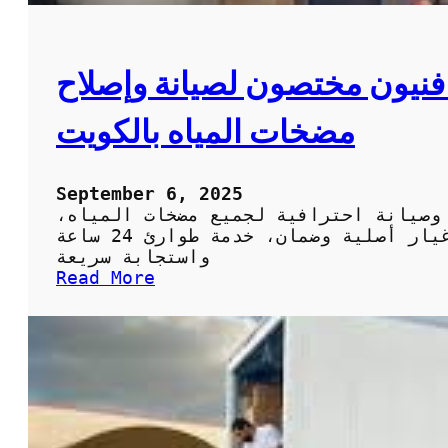
ك
و
ز
ي
فنيون مختصون لصيانة وإصلاح
م
ع
مضخات المياه بالكويت
ف
ن
ي
ص
September 6, 2025
ح
 وصيانة احترافية لجميع مضخات المياه،
ي
تركيب بوستر وزيادة الضغط، قطع غيار أصلية وضمان، خدمة طوارئ 24 ساعة
ف
واستجابة سريعة
ي
:
Read More
ا
ت
ل
ص
ك
ل
و
ي
ي
ح
ت
م
:
ض
ا
خ