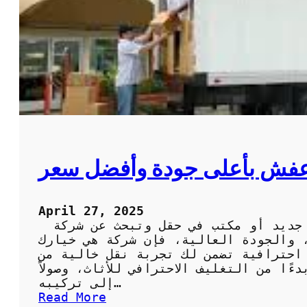
ل
ا
خ
ت
د
ج
م
ا
ة
ب
ا
ر
ل
ا
م
ل
ث
أ
ا
ح
ل
م
فش بأعلى جودة وأفضل سعر
ي
د
ة
:
ل
ف
April 27, 2025
ل
ن
إذا كنت تفكر في الانتقال إلى منزل جديد أو مكتب في حقل وتبحث عن شركة
ر
ي
، والجودة العالية، فإن شركة هي خيارك
ا
و
 احترافية تضمن لك تجربة نقل خالية من
ح
ن
ًا من التغليف الاحترافي للأثاث، وصولاً
ة
م
إلى تركيبه…
و
خ
:
Read More
ا
ت