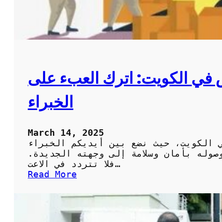
ي
ب
ر
خ
د
م
ا
ي الكويت: اترك العبء على
ت
ا
الخبراء
ح
ت
ر
ا
March 14, 2025
ف
 الكويت، حيث نضع بين أيديكم الخبراء
ي
صوله بأمان وسلامة إلى وجهته الجديدة.
ة
فلا تتردد في الاعت…
ل
:
Read More
ن
أ
ق
ف
ل
ض
و
ل