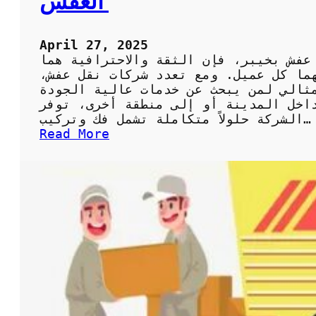
العفش
ل
ل
م
ى
ي
ج
April 27, 2025
ا
و
عفش بخيبر، فإن الثقة والاحترافية هما
ه
د
هما كل عميل. ومع تعدد شركات نقل عفش،
ب
ة
ثالي لمن يبحث عن خدمات عالية الجودة
ا
و
اخل المدينة أو إلى منطقة أخرى، توفر
ل
أ
الشركة حلولاً متكاملة تشمل فك وتركيب…
ك
ف
:
Read More
و
ض
ش
ي
ل
ر
ت
س
ك
ع
ة
ر
ن
ق
ل
ع
ف
ش
ب
خ