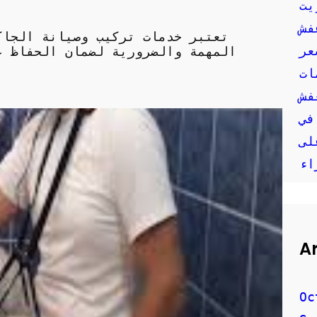
يت
فش
تعتبر خدمات تركيب وصيانة الجاك
عر
المهمة والضرورية لضمان الحفاظ ع
ات
في
لى
اء
A
Oc