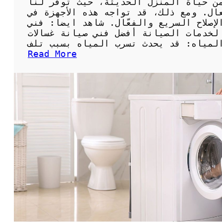
 من حياة المنزل الحديثة، حيث توفر لنا
ال. ومع ذلك، قد تواجه هذه الأجهزة في
إصلاح السريع والفعّال. شاهد ايضا: فني
لخدمات الصيانة أفضل فني صيانة غسالات
:
Read More
أ
ف
ض
ل
ف
ن
ي
ص
ي
ا
ن
ة
غ
س
ا
ل