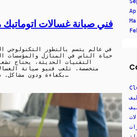
Se
Ap
فني صيانة غسالات اتوماتيك 
Ma
Fe
في عالم يتسم بالتطور التكنولوجي الم
حياة الناس في المنازل والمؤسسات ال
التقنيات الحديثة، يحتاج تشغي
C
متخصصة. تلعب فنيو صيانة الغسالات
بكفاءة ودون مشاكل. دعنا نلقي نظرة على دورهم وخبراتهم في…
Cl
يف
يف
ات
ات
اث