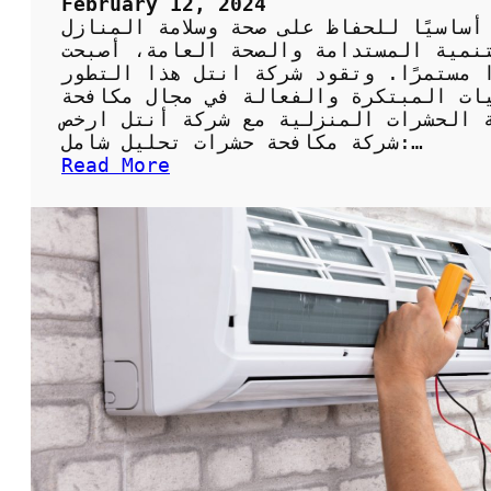
February 12, 2024
ة
أساسيًا للحفاظ على صحة وسلامة المنازل
ف
تنمية المستدامة والصحة العامة، أصبحت
ل
 مستمرًا. وتقود شركة انتل هذا التطور
ب
يات المبتكرة والفعالة في مجال مكافحة
ي
 الحشرات المنزلية مع شركة أنتل ارخص
ن
شركة مكافحة حشرات تحليل شامل:…
ي
:
Read More
ة
ا
ر
خ
ص
ش
ر
ك
ة
م
ك
ا
ف
ح
ة