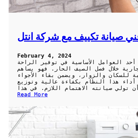
ح
ش
ر
ا
ت
ي صيانة تكييف مع شركة انتل
و
ا
ه
February 4, 2024
م
أحد العوامل الأساسية في توفير الراحة
خ
ارية خلال فصل الصيف الحار. فهو يساهم
د
ة للسكان والزوار، ويضمن بقاء الأجواء
م
أداء هذا النظام بكفاءة عالية وتوزيع
ا
ت
:
Read More
ه
أ
ا
ف
ض
ل
ف
ن