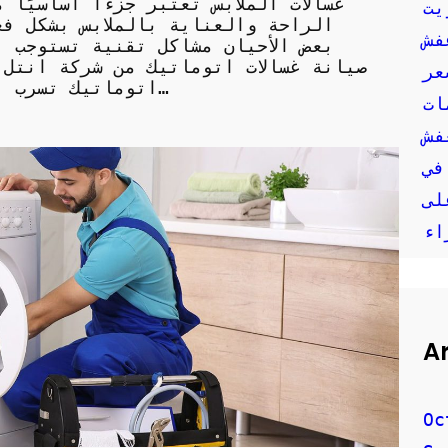
غسالات الملابس تعتبر جزءًا أساسيًا
يت
الراحة والعناية بالملابس بشكل فع
فش
بعض الأحيان مشاكل تقنية تستوجب ال
صيانة غسالات اتوماتيك من شركة انتل 
عر
اتوماتيك تسرب المياه: قد يحدث تسرب المياه بسبب تلف…
ات
في
لى
اء
A
Oc