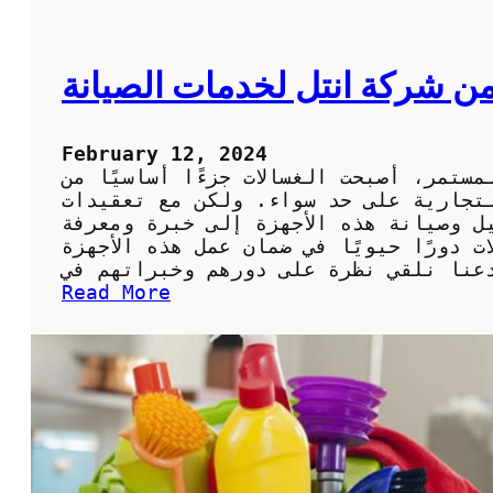
ا
ت
ا
من شركة انتل لخدمات الصيانة
ت
و
م
February 12, 2024
ا
ستمر، أصبحت الغسالات جزءًا أساسيًا من
ت
تجارية على حد سواء. ولكن مع تعقيدات
ي
ل وصيانة هذه الأجهزة إلى خبرة ومعرفة
ك
 دورًا حيويًا في ضمان عمل هذه الأجهزة
ف
ي
:
Read More
ا
ف
ل
ن
ك
ي
و
ص
ي
ي
ت
ا
ب
ن
أ
ة
ق