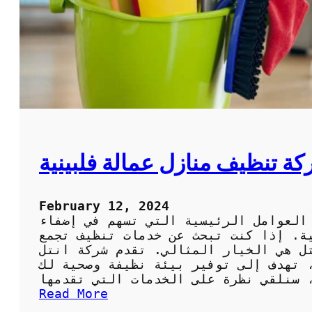
غ
ل
س
ا
ا
ل
ل
أ
ا
س
ت
ع
ا
ا
ت
ر
و
م
ا
 تنظيف منازل عمالة فلبينية
ت
ي
ك
February 12, 2024
م
العوامل الرئيسية التي تسهم في إضفاء
ن
ة. إذا كنت تبحث عن خدمات تنظيف تجمع
ش
تل هي الخيار المثالي. تقدم شركة انتل
ر
 تهدف إلى توفير بيئة نظيفة وصحية لك
ك
ة
:
Read More
ا
ا
ن