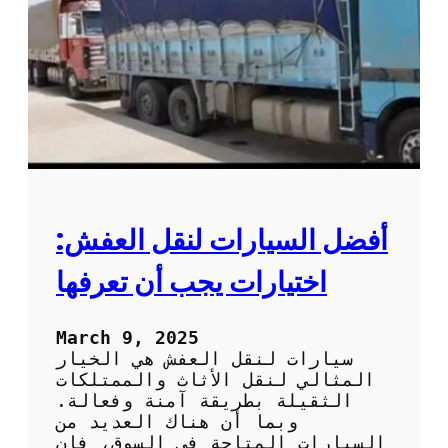
م
ا
ض
ث
م
ا
و
ث
ن
:
ة
ك
؟
ي
ف
ي
ة
ا
أفضل السيارات لنقل العفش:
خ
ت
اختيارات يجب أن تعرفها
ي
ا
ر
March 9, 2025
ا
سيارات لنقل العفش هي الخيار
ل
المثالي لنقل الأثاث والممتلكات
خ
الثقيلة بطريقة آمنة وفعالة.
د
وبما أن هناك العديد من
م
السيارات المتاحة في السوق، فإن