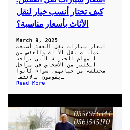
م
ف
ا
ش
كيف تختار أنسب خيار لنقل
ن
:
ا
الأثاث بأسعار مناسبة؟
خ
ت
ي
March 9, 2025
ا
اسعار سيارات نقل العفش أصبحت
ر
عمليات نقل الأثاث والعفش من
ا
المهام الحيوية التي تواجه
ت
الكثير من الأشخاص في مراحل
ي
مختلفة من حياتهم، سواء كانوا
ج
يقومون بالانتقا…
ب
:
Read More
أ
ا
ن
س
ت
ع
ع
ا
ر
ر
ف
س
ه
ي