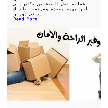
ش
عملية نقل العفش من مكان إلى
آخر مهمة معقدة ومرهقة، ولذلك
يأتي دور ر…
:
Read More
خ
د
م
ا
ت
ن
ق
ل
ع
ف
ش
ر
ق
م
و
ن
ش