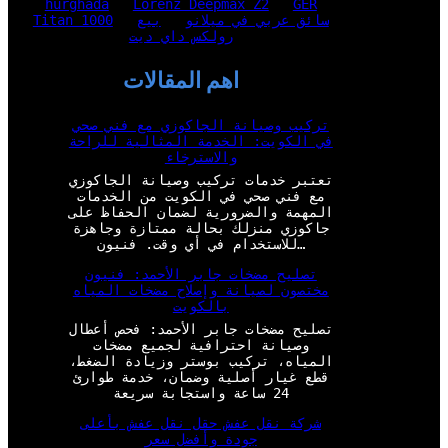
hurghada
Lorenz Deepmax Z2
GER
سائق عربي في ميلانو
بيع
Titan 1000
رولكس داي ديت
اهم المقالات
تركيب وصيانة الجاكوزي مع فني صحي
في الكويت: الخدمة المثالية للراحة
والاسترخاء
تعتبر خدمات تركيب وصيانة الجاكوزي
مع فني صحي في الكويت من الخدمات
المهمة والضرورية لضمان الحفاظ على
جاكوزي منزلك بحالة ممتازة وجاهزة
للاستخدام في أي وقت. فنيون…
تصليح مضخات جابر الأحمد: فنيون
مختصون لصيانة وإصلاح مضخات المياه
بالكويت
تصليح مضخات جابر الأحمد: فحص أعطال
وصيانة احترافية لجميع مضخات
المياه، تركيب بوستر وزيادة الضغط،
قطع غيار أصلية وضمان، خدمة طوارئ
24 ساعة واستجابة سريعة
شركة نقل عفش حقل نقل عفش بأعلى
جودة وأفضل سعر