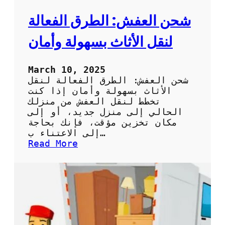
ف
ي
شحن العفش: الطرق الفعالة
ا
ل
لنقل الأثاث بسهولة وأمان
م
م
ل
March 10, 2025
ك
شحن العفش: الطرق الفعالة لنقل
ة
الأثاث بسهولة وأمان إذا كنت
:
تخطط لنقل العفش من منزلك
ا
الحالي إلى منزل جديد، أو إلى
ل
مكان تخزين مؤقت، فإنك بحاجة
خ
إلى الاعتناء ب…
ب
:
Read More
ر
ش
ة
ح
و
ن
ا
ا
ل
ل
م
ع
و
ف