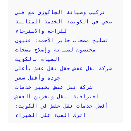
ا
خ
ر
د
تركيب وصيانة الجاكوزي مع فني
م
م
صحي في الكويت: الخدمة المثالية
ن
ة
ا
ا
للراحة والاسترخاء
س
ر
ب
تصليح مضخات جابر الأحمد: فنيون
ق
ة
ا
مختصون لصيانة وإصلاح مضخات
؟
م
المياه بالكويت
و
ن
شركة نقل عفش حقل نقل عفش بأعلى
ش
جودة وأفضل سعر
ع
ف
شركة نقل عفش بخيبر خدمات
ش
احترافية لنقل وتخزين العفش
أفضل خدمات نقل عفش في الكويت:
اترك العبء على الخبراء