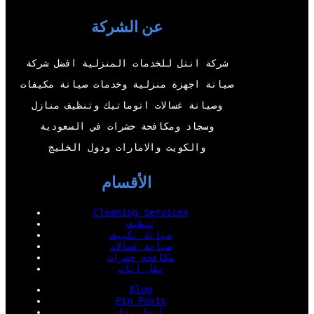
t
u
b
e
عن الشركة
e
b
o
d
r
e
o
I
شركة انتل للخدمات المنزلية افضل شركة
k
n
صيانة اجهزة منزلية وخدمات صيانة مكيفات
وصيانة غسالات اتوماتيك وتنظيف منازل
وسجاد ومكافحة حشرات في السعودية
والكويت والامارات ودول الخليج
الأقسام
Cleaning Services
تنظيف
صيانة تكييف
صيانة غسالات
مكافحة حشرات
نقل اثاث
Blog
Pin Posts
اتصل بنا