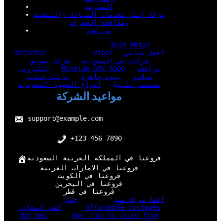
المدونة
شركة انتل لخدمات الصيانة والتنظيف
ومكافحة الحشرات
من نحن
Best Metal
افضل محامي
Viper
Detector
شركات في السعودية
شركة تسويق
مرافقه
Minelab GPX 5000
الكتروني
ميلانو
بيوت جاهزة
باتيك فيليب
مستعمل للبيع
أنواع القهوة السعودية
مواعيد الشركة
support@example.com
+123 456 7890
فروعنا في المملكة العربية السعودية
فروعنا في الامارات العربية
فروعنا في الكويت
فروعنا في البحرين
فروعنا في قطر
أفضل شركة سيو
جهاز
Affordable cottages
كشف المعادن
Borjomi
day trip to cairo from