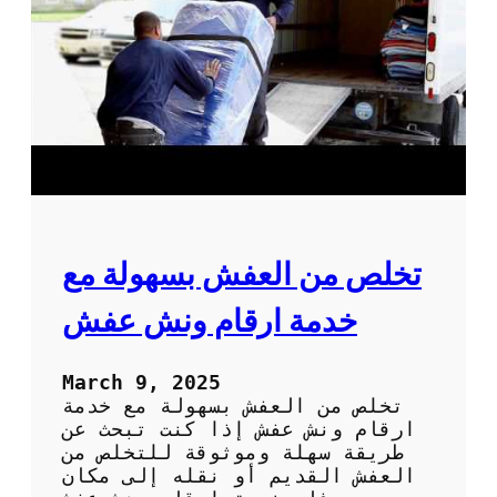
ا
ا
ر
ا
ت
ن
ق
ل
ا
ل
ع
ف
ش
تخلص من العفش بسهولة مع
:
ك
خدمة ارقام ونش عفش
ي
ف
ت
March 9, 2025
خ
تخلص من العفش بسهولة مع خدمة
ت
ارقام ونش عفش إذا كنت تبحث عن
ا
طريقة سهلة وموثوقة للتخلص من
ر
العفش القديم أو نقله إلى مكان
أ