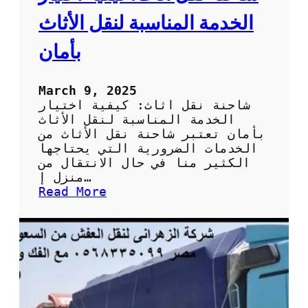
ص
ل
الخدمة المناسبة لنقل الأثاث
ع
ل
بأمان
ى
خ
د
March 9, 2025
م
شاحنة نقل اثاث: كيفية اختيار
ة
الخدمة المناسبة لنقل الأثاث
ا
بأمان تعتبر شاحنة نقل الأثاث من
ق
الخدمات الضرورية التي يحتاجها
ت
الكثير منا في حال الانتقال من
ص
منزل إ…
ا
:
Read More
د
ش
ي
ا
ة
ح
و
ن
ج
ة
و
ن
د
ق
ة
ل