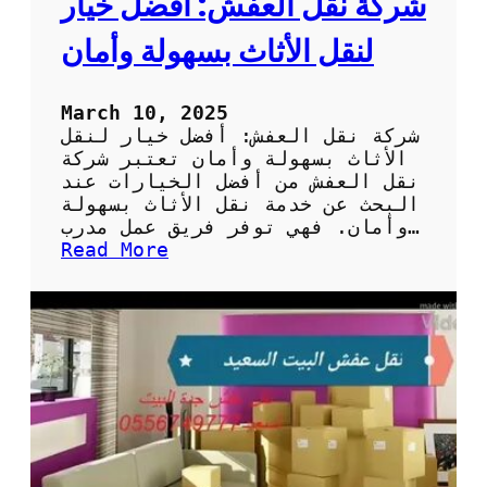
شركة نقل العفش: أفضل خيار
ث
و
لنقل الأثاث بسهولة وأمان
ق
ة
ل
March 10, 2025
ن
شركة نقل العفش: أفضل خيار لنقل
ق
الأثاث بسهولة وأمان تعتبر شركة
ل
نقل العفش من أفضل الخيارات عند
أ
البحث عن خدمة نقل الأثاث بسهولة
ث
وأمان. فهي توفر فريق عمل مدرب…
ا
:
Read More
ث
ش
ك
ر
ب
ك
أ
ة
م
ن
ا
ق
ن
ل
و
ا
د
ل
ق
ع