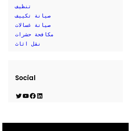
تنظيف
صيانة تكييف
صيانة غسالات
مكافحة حشرات
نقل اثاث
Social
T
Y
F
L
w
o
a
i
i
u
c
n
t
T
e
k