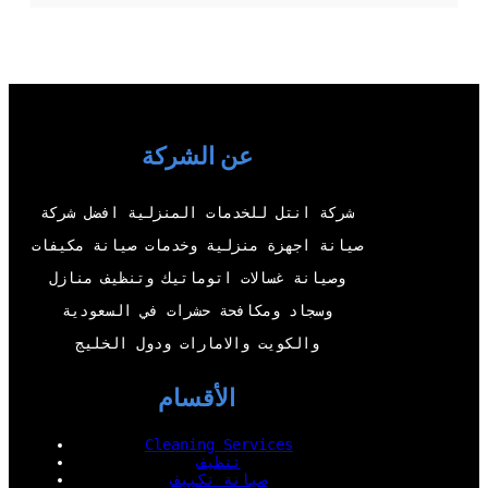
w
o
a
i
i
u
c
n
t
T
e
k
t
u
b
e
عن الشركة
e
b
o
d
r
e
o
I
شركة انتل للخدمات المنزلية افضل شركة
k
n
صيانة اجهزة منزلية وخدمات صيانة مكيفات
وصيانة غسالات اتوماتيك وتنظيف منازل
وسجاد ومكافحة حشرات في السعودية
والكويت والامارات ودول الخليج
الأقسام
Cleaning Services
تنظيف
صيانة تكييف