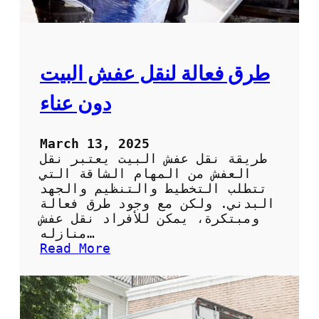
ن
م
:
خ
د
م
طرق فعالة لنقل عفش البيت
ا
ت
دون عناء
م
و
ث
March 13, 2025
و
طريقة نقل عفش البيت يعتبر نقل
ق
العفش من المهام الشاقة التي
ة
تتطلب التخطيط والتنظيم والجهد
و
البدني. ولكن مع وجود طرق فعالة
س
ومبتكرة، يمكن للأفراد نقل عفش
ر
منازله…
ي
:
Read More
ع
ط
ة
ر
ل
ق
ن
ف