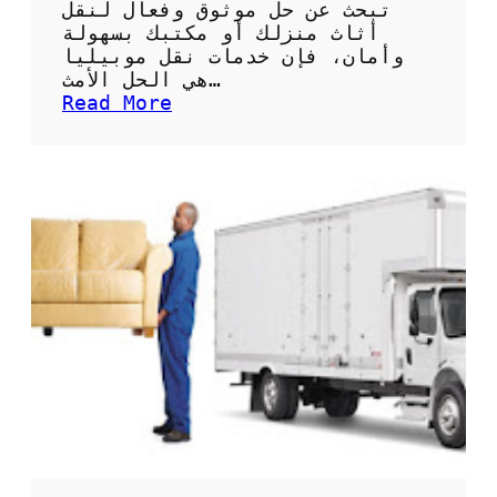
ا
تبحث عن حل موثوق وفعال لنقل
ف
أثاث منزلك أو مكتبك بسهولة
س
وأمان، فإن خدمات نقل موبيليا
ة
هي الحل الأمث…
ب
:
Read More
ا
ن
ل
ق
ا
ل
ح
م
س
و
ا
ب
ء
ي
ل
ي
ا
:
ا
ل
ح
ل
ا