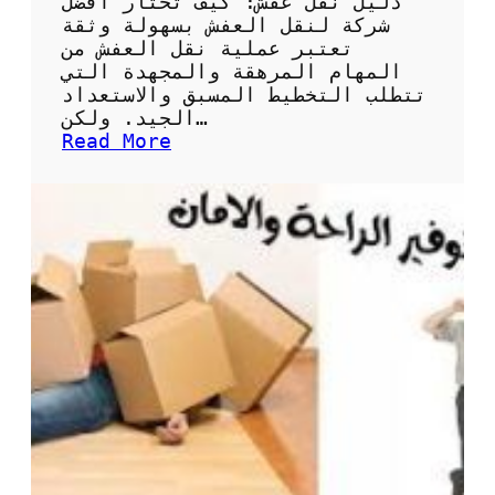
دليل نقل عفش: كيف تختار أفضل
ا
شركة لنقل العفش بسهولة وثقة
ل
تعتبر عملية نقل العفش من
ا
المهام المرهقة والمجهدة التي
س
تتطلب التخطيط المسبق والاستعداد
ت
الجيد. ولكن…
ث
:
Read More
م
د
ا
ل
ر
ي
ل
ن
ق
ل
ا
ل
ع
ف
ش
:
ك
ي