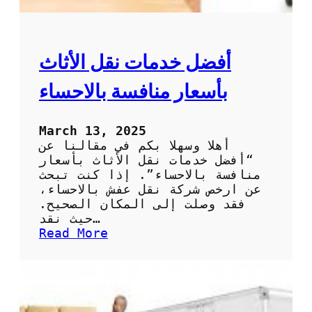
ف
ت
خ
ت
أفضل خدمات نقل الأثاث
ا
ر
بأسعار منافسة بالاحساء
أ
ف
ض
March 13, 2025
ل
أهلا وسهلا بكم في مقالنا عن
ش
“أفضل خدمات نقل الأثاث بأسعار
ر
منافسة بالاحساء”. إذا كنت تبحث
ك
عن ارخص شركة نقل عفش بالاحساء،
ة
فقد وصلت إلى المكان الصحيح.
ل
حيث نقد…
ن
:
Read More
ق
أ
ل
ف
ا
ض
ل
ل
ع
خ