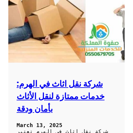
ن
ا
ش
ن
ق
ل
ا
ل
ا
ث
ا
ث
:
شركة نقل اثاث في الهرم:
أ
ف
خدمات ممتازة لنقل الأثاث
ض
ل
بأمان ودقة
ط
ر
ي
March 13, 2025
ق
شركة نقل اثاث في الهرم تعتبر