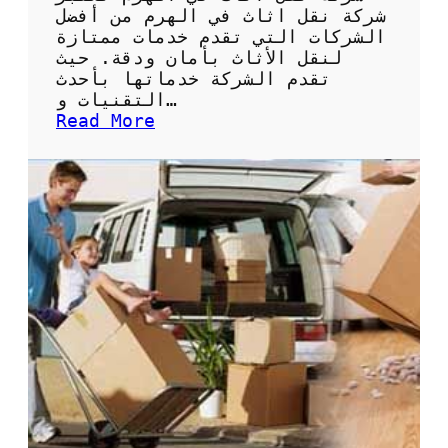
ة
شركة نقل اثاث في الهرم من أفضل
ل
الشركات التي تقدم خدمات ممتازة
ن
لنقل الأثاث بأمان ودقة. حيث
ق
تقدم الشركة خدماتها بأحدث
ل
التقنيات و…
ا
:
Read More
ل
ش
أ
ر
ث
ك
ا
ة
ث
ن
ب
ق
أ
ل
م
ا
ا
ث
ن
ا
و
ث
س
ف
ه
ي
و
ا
ل
ل