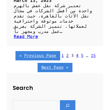
March 13, 2025
ء
تعتبر شركة نقل عفش بالهرم
واحدة من أفضل الشركات في مجال
نقل الأثاث بالقاهرة، حيث تقدم
خدمات موثوقة واحترافية
لعملائها. تتميز الشركة بفريق
عمل مدرب ومجهز بأ…
:
Read More
ش
ر
ك
«
Previous Page
1
2
3
4
5
…
15
ة
ن
ق
Next Page
»
ل
ع
ف
Search
ش
ب
ا
S
ل
e
ه
a