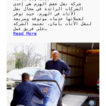
ة
شركة نقل عفش الهرم هي إحدى
ل
الشركات الرائدة في مجال نقل
ن
الأثاث في الهرم، حيث توفر
ق
لعملائها خدمات موثوقة وسريعة
ل
لنقل الأثاث بأمان. تعتمد الشركة
ا
على فريق عمل…
ل
:
Read More
أ
ش
ث
ر
ا
ك
ث
ة
ب
ن
س
ق
ه
ل
و
ع
ل
ف
ة
ش
و
ا
أ
ل
م
ه
ا
ر