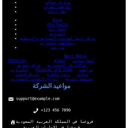
صيانة غسالات
مكافحة حشرات
نقل اثاث
Blog
Pin Posts
اتصل بنا
المدونة
شركة انتل لخدمات الصيانة والتنظيف
ومكافحة الحشرات
من نحن
Best Metal
افضل محامي
Viper
Detector
شركات في السعودية
شركة تسويق
مرافقه
Minelab GPX 5000
الكتروني
ميلانو
بيوت جاهزة
باتيك فيليب
مستعمل للبيع
أنواع القهوة السعودية
مواعيد الشركة
support@example.com
+123 456 7890
فروعنا في المملكة العربية السعودية
فروعنا في الامارات العربية