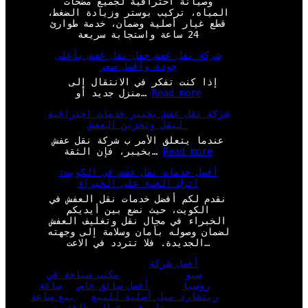
وصيانة احترافية لجميع مضخات
المياه، تركيب بوستر وزيادة الضغط،
قطع غيار أصلية وضمان، خدمة طوارئ
24 ساعة واستجابة سريعة
شركة نقل عفش حقل نقل عفش بأعلى
جودة وأفضل سعر
إذا كنت تفكر في الانتقال إلى
:
Read more
منزل جديد أو…
ش
شركة نقل عفش بخيبر خدمات احترافية
ر
لنقل وتخزين العفش
ك
ة
عندما يتعلق الأمر ب شركة نقل عفش
ن
:
Read more
بخيبر، فإن الثقة…
ق
ش
ل
أفضل خدمات نقل عفش في الكويت:
ر
ع
اترك العبء على الخبراء
ك
ف
ة
نقدم لكم أفضل خدمات نقل العفش في
ش
ن
الكويت، حيث نضع بين أيديكم
ح
ق
الخبراء في مجال نقل وتغليف العفش
ق
ل
لضمان وصوله بأمان وسلامة إلى وجهته
ل
ع
الجديدة. فلا تتردد في الاعت…
ن
ف
ق
ش
أفضل شركة
ل
ب
سيو
مكتب سياحة في
ع
خ
روسيا
أفضل سائق خاص
ساعة
ف
ي
ريتشارد ميل أصلية للبيع
بيع ساعة
ش
ب
بريتلينج
عمال نظافة