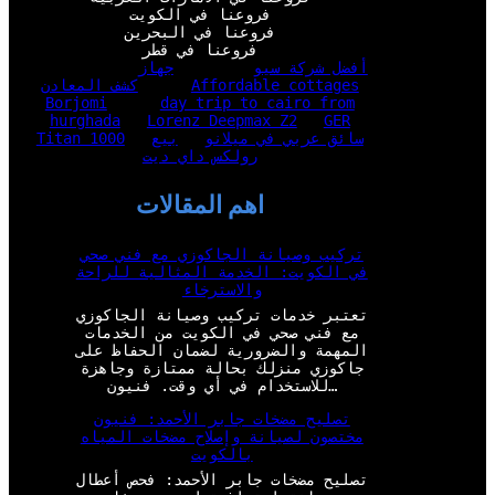
فروعنا في الكويت
فروعنا في البحرين
فروعنا في قطر
أفضل شركة سيو
جهاز
Affordable cottages
كشف المعادن
Borjomi
day trip to cairo from
hurghada
Lorenz Deepmax Z2
GER
سائق عربي في ميلانو
بيع
Titan 1000
رولكس داي ديت
اهم المقالات
تركيب وصيانة الجاكوزي مع فني صحي
في الكويت: الخدمة المثالية للراحة
والاسترخاء
تعتبر خدمات تركيب وصيانة الجاكوزي
مع فني صحي في الكويت من الخدمات
المهمة والضرورية لضمان الحفاظ على
جاكوزي منزلك بحالة ممتازة وجاهزة
للاستخدام في أي وقت. فنيون…
تصليح مضخات جابر الأحمد: فنيون
مختصون لصيانة وإصلاح مضخات المياه
بالكويت
تصليح مضخات جابر الأحمد: فحص أعطال