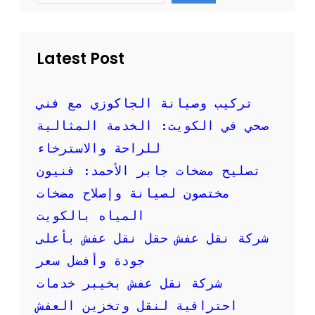
ر
r
c
م
h
:
خ
Latest Post
د
م
ا
تركيب وصيانة الجاكوزي مع فني
ت
صحي في الكويت: الخدمة المثالية
م
و
للراحة والاسترخاء
ث
تصليح مضخات جابر الأحمد: فنيون
و
ق
مختصون لصيانة وإصلاح مضخات
ة
المياه بالكويت
و
ا
شركة نقل عفش حقل نقل عفش بأعلى
ح
جودة وأفضل سعر
ت
ر
شركة نقل عفش بخيبر خدمات
ا
احترافية لنقل وتخزين العفش
ف