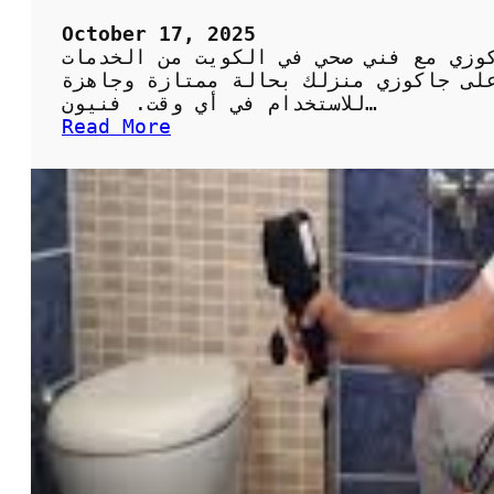
October 17, 2025
وزي مع فني صحي في الكويت من الخدمات
لى جاكوزي منزلك بحالة ممتازة وجاهزة
للاستخدام في أي وقت. فنيون…
:
Read More
ت
ر
ك
ي
ب
و
ص
ي
ا
ن
ة
ا
ل
ج
ا