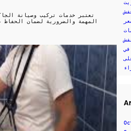
يت
فش
تعتبر خدمات تركيب وصيانة الجاك
عر
المهمة والضرورية لضمان الحفاظ ع
ات
في
لى
اء
A
Oc