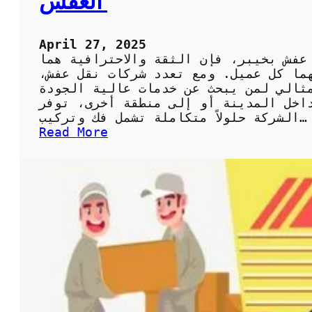
العفش
ل
ل
م
ى
ي
ج
April 27, 2025
ا
و
عفش بخيبر، فإن الثقة والاحترافية هما
ه
د
هما كل عميل. ومع تعدد شركات نقل عفش،
ب
ة
ثالي لمن يبحث عن خدمات عالية الجودة
ا
و
اخل المدينة أو إلى منطقة أخرى، توفر
ل
أ
الشركة حلولاً متكاملة تشمل فك وتركيب…
ك
ف
:
Read More
و
ض
ش
ي
ل
ر
ت
س
ك
ع
ة
ر
ن
ق
ل
ع
ف
ش
ب
خ