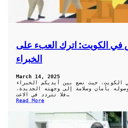
ي
ب
ر
خ
د
م
ا
ي الكويت: اترك العبء على
ت
ا
الخبراء
ح
ت
ر
ا
March 14, 2025
ف
 الكويت، حيث نضع بين أيديكم الخبراء
ي
صوله بأمان وسلامة إلى وجهته الجديدة.
ة
فلا تتردد في الاعت…
ل
:
Read More
ن
أ
ق
ف
ل
ض
و
ل