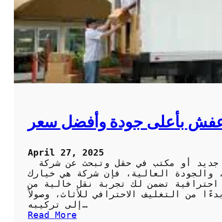
ل
ا
خ
ت
د
ج
م
ا
ة
ب
ا
ر
ل
ا
م
ل
ث
أ
ا
ح
ل
م
فش بأعلى جودة وأفضل سعر
ي
د
ة
:
ل
ف
April 27, 2025
ل
ن
إذا كنت تفكر في الانتقال إلى منزل جديد أو مكتب في حقل وتبحث عن شركة
ر
ي
، والجودة العالية، فإن شركة هي خيارك
ا
و
 احترافية تضمن لك تجربة نقل خالية من
ح
ن
ًا من التغليف الاحترافي للأثاث، وصولاً
ة
م
إلى تركيبه…
و
خ
:
Read More
ا
ت