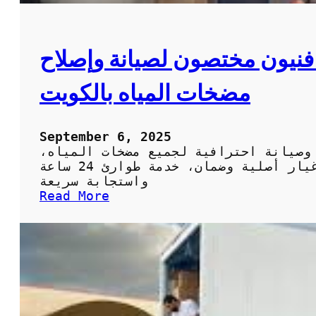
ك
و
ز
ي
فنيون مختصون لصيانة وإصلاح
م
ع
مضخات المياه بالكويت
ف
ن
ي
ص
September 6, 2025
ح
 وصيانة احترافية لجميع مضخات المياه،
ي
تركيب بوستر وزيادة الضغط، قطع غيار أصلية وضمان، خدمة طوارئ 24 ساعة
ف
واستجابة سريعة
ي
:
Read More
ا
ت
ل
ص
ك
ل
و
ي
ي
ح
ت
م
:
ض
ا
خ