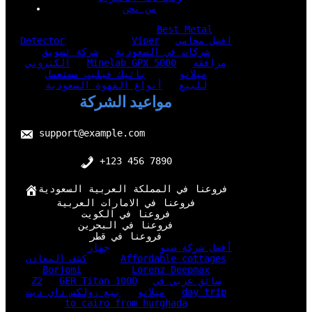
من نحن
Best Metal
افضل محامي
Viper
Detector
شركات في السعودية
شركة تسويق
مرافقه
Minelab GPX 5000
الكتروني
ميلانو
باتيك فيليب مستعمل
للبيع
أنواع القهوة السعودية
مواعيد الشركة
support@example.com
+123 456 7890
فروعنا في المملكة العربية السعودية
فروعنا في الامارات العربية
فروعنا في الكويت
فروعنا في البحرين
فروعنا في قطر
أفضل شركة سيو
جهاز
Affordable cottages
كشف المعادن
Borjomi
Lorenz Deepmax
سائق عربي في
GER Titan 1000
Z2
day trip
ميلانو
بيع رولكس داي ديت
to cairo from hurghada