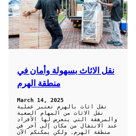
ف
ت
ش
ن
ق
ل
ع
ف
ش
ف
ي
ا
ل
نقل الاثاث بسهولة وأمان في
ك
و
منطقة الهرم
ي
ت
:
March 14, 2025
ا
نقل اثاث بالهرم تعتبر عملية
ت
نقل الاثاث من المهام الصعبة
ر
والمرهقة التي يتعرض لها الأفراد
ك
عند الانتقال من مكان إلى آخر في
ا
منطقة الهرم. ولكن يمكنكم الآن