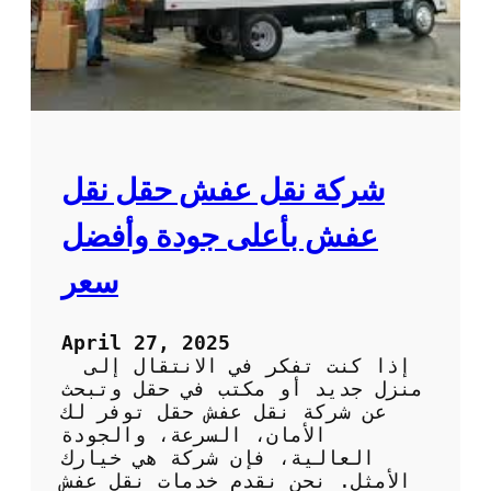
م
ا
ث
ب
ا
ر
ل
ا
ي
ل
ة
أ
ل
ح
ل
م
شركة نقل عفش حقل نقل
ر
د
ا
:
عفش بأعلى جودة وأفضل
ح
ف
ة
ن
سعر
و
ي
ا
و
ل
ن
April 27, 2025
ا
م
إذا كنت تفكر في الانتقال إلى
س
خ
منزل جديد أو مكتب في حقل وتبحث
ت
ت
عن شركة نقل عفش حقل توفر لك
ر
ص
الأمان، السرعة، والجودة
خ
و
العالية، فإن شركة هي خيارك
ا
ن
الأمثل. نحن نقدم خدمات نقل عفش