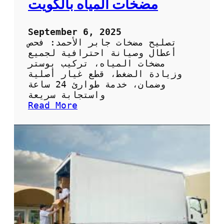
مضخات المياه بالكويت
ي
ص
ح
September 6, 2025
ي
تصليح مضخات جابر الأحمد: فحص
ف
أعطال وصيانة احترافية لجميع
ي
مضخات المياه، تركيب بوستر
ا
وزيادة الضغط، قطع غيار أصلية
ل
وضمان، خدمة طوارئ 24 ساعة
ك
واستجابة سريعة
و
:
Read More
ي
ت
ت
ص
:
ل
ا
ي
ل
ح
خ
م
د
ض
م
خ
ة
ا
ا
ت
ل
ج