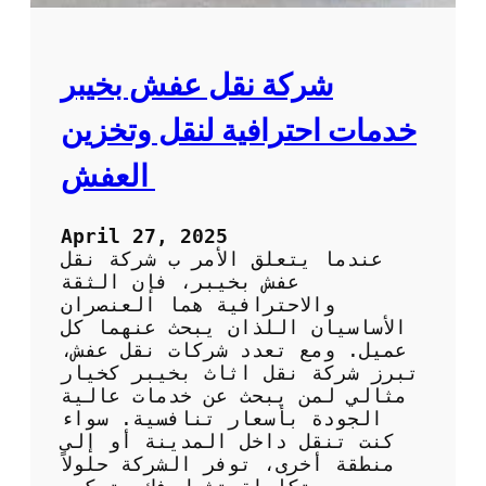
ل
ه
ع
ب
ف
ا
ش
شركة نقل عفش بخيبر
ل
ب
ك
أ
خدمات احترافية لنقل وتخزين
و
ع
ي
ل
العفش
ت
ى
ج
و
April 27, 2025
د
عندما يتعلق الأمر ب شركة نقل
ة
عفش بخيبر، فإن الثقة
و
والاحترافية هما العنصران
أ
الأساسيان اللذان يبحث عنهما كل
ف
عميل. ومع تعدد شركات نقل عفش،
ض
تبرز شركة نقل اثاث بخيبر كخيار
ل
مثالي لمن يبحث عن خدمات عالية
س
الجودة بأسعار تنافسية. سواء
ع
كنت تنقل داخل المدينة أو إلى
ر
منطقة أخرى، توفر الشركة حلولاً