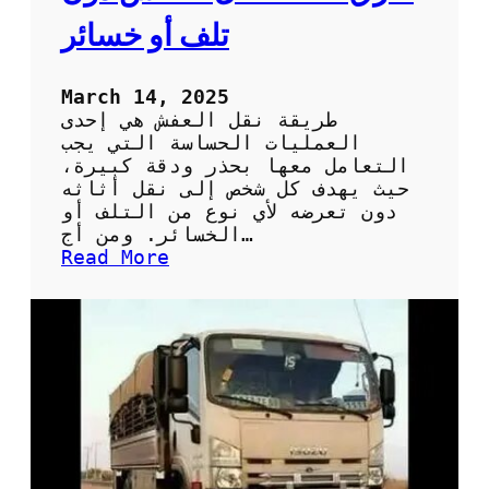
ف
تلف أو خسائر
ي
م
ن
March 14, 2025
ط
طريقة نقل العفش هي إحدى
ق
العمليات الحساسة التي يجب
ة
التعامل معها بحذر ودقة كبيرة،
ا
حيث يهدف كل شخص إلى نقل أثاثه
ل
دون تعرضه لأي نوع من التلف أو
ه
الخسائر. ومن أج…
ر
:
Read More
م
ط
ر
ق
ف
ع
ا
ل
ة
ل
ن