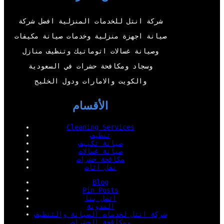
e
b
o
d
r
e
o
I
شركة انتل للخدمات المنزلية افضل شركة
k
n
صيانة اجهزة منزلية وخدمات صيانة مكيفات
وصيانة غسالات اتوماتيك وتنظيف منازل
وسجاد ومكافحة حشرات في السعودية
والكويت والامارات ودول الخليج
الأقسام
Cleaning Services
تنظيف
صيانة تكييف
صيانة غسالات
مكافحة حشرات
نقل اثاث
Blog
Pin Posts
اتصل بنا
المدونة
شركة انتل لخدمات الصيانة والتنظيف
ومكافحة الحشرات