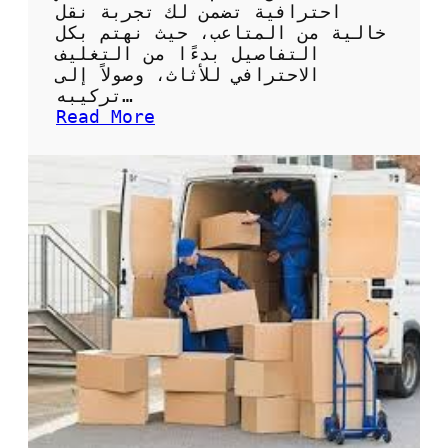
ء
ل
احترافية تضمن لك تجربة نقل
ص
خالية من المتاعب، حيث نهتم بكل
ي
التفاصيل بدءًا من التغليف
ا
الاحترافي للأثاث، وصولاً إلى
ن
تركيبه…
ة
:
Read More
و
ش
إ
ر
ص
ك
ل
ة
ا
ن
ح
ق
م
ل
ض
ع
خ
ف
ا
ش
ت
ح
ا
ق
ل
ل
م
ن
ي
ق
ا