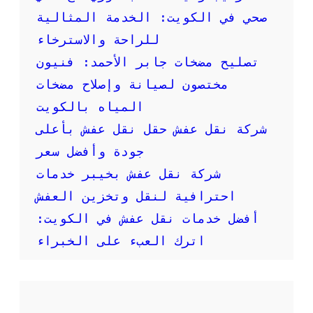
ر
صحي في الكويت: الخدمة المثالية
م
:
للراحة والاسترخاء
خ
تصليح مضخات جابر الأحمد: فنيون
د
م
مختصون لصيانة وإصلاح مضخات
ة
المياه بالكويت
س
ر
شركة نقل عفش حقل نقل عفش بأعلى
ي
جودة وأفضل سعر
ع
ة
شركة نقل عفش بخيبر خدمات
و
احترافية لنقل وتخزين العفش
م
و
أفضل خدمات نقل عفش في الكويت:
ث
اترك العبء على الخبراء
و
ق
ة
ل
ن