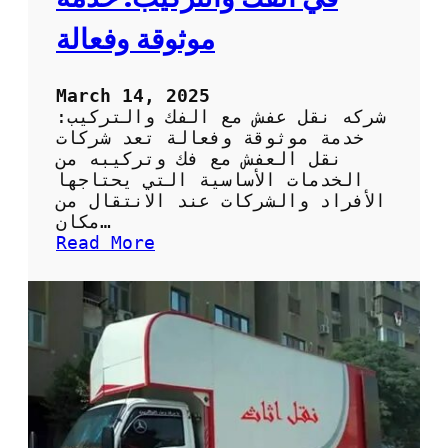
ع
ف
موثوقة وفعالة
ش
March 14, 2025
شركه نقل عفش مع الفك والتركيب:
خدمة موثوقة وفعالة تعد شركات
نقل العفش مع فك وتركيبه من
الخدمات الأساسية التي يحتاجها
الأفراد والشركات عند الانتقال من
مكان…
:
Read More
ش
ر
ك
ة
ن
ق
ل
ع
ف