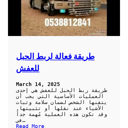
ق
ل
ا
ل
ع
ف
ش
د
و
طريقة فعالة لربط الحبل
ن
ت
للعفش
ل
ف
أ
March 14, 2025
و
طريقة ربط الحبل للعفش هي إحدى
خ
العمليات الأساسية التي يجب أن
س
يتقنها الشخص لضمان سلامة وثبات
ا
الأشياء عند نقلها أو تثبيتها.
ئ
وقد تكون هذه العملية مُهمة جداً
ر
في…
:
Read More