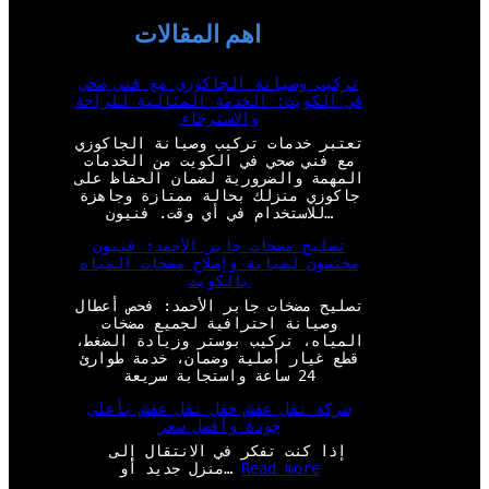
اهم المقالات
تركيب وصيانة الجاكوزي مع فني صحي
في الكويت: الخدمة المثالية للراحة
والاسترخاء
تعتبر خدمات تركيب وصيانة الجاكوزي
مع فني صحي في الكويت من الخدمات
المهمة والضرورية لضمان الحفاظ على
جاكوزي منزلك بحالة ممتازة وجاهزة
للاستخدام في أي وقت. فنيون…
تصليح مضخات جابر الأحمد: فنيون
مختصون لصيانة وإصلاح مضخات المياه
بالكويت
تصليح مضخات جابر الأحمد: فحص أعطال
وصيانة احترافية لجميع مضخات
المياه، تركيب بوستر وزيادة الضغط،
قطع غيار أصلية وضمان، خدمة طوارئ
24 ساعة واستجابة سريعة
شركة نقل عفش حقل نقل عفش بأعلى
جودة وأفضل سعر
إذا كنت تفكر في الانتقال إلى
:
Read more
منزل جديد أو…
ش