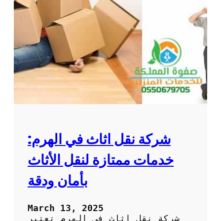
ن
ا
ش
ن
ق
ل
ا
ل
ا
ث
ا
ث
:
شركة نقل اثاث في الهرم:
أ
ف
خدمات ممتازة لنقل الأثاث
ض
ل
بأمان ودقة
ط
ر
ي
March 13, 2025
ق
شركة نقل اثاث في الهرم تعتبر