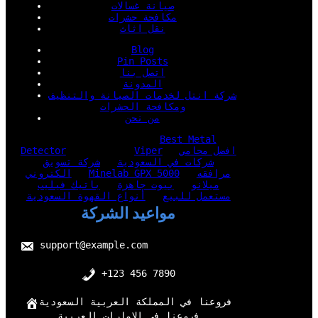
صيانة غسالات
مكافحة حشرات
نقل اثاث
Blog
Pin Posts
اتصل بنا
المدونة
شركة انتل لخدمات الصيانة والتنظيف
ومكافحة الحشرات
من نحن
Best Metal
افضل محامي
Viper
Detector
شركات في السعودية
شركة تسويق
مرافقه
Minelab GPX 5000
الكتروني
ميلانو
بيوت جاهزة
باتيك فيليب
مستعمل للبيع
أنواع القهوة السعودية
مواعيد الشركة
support@example.com
+123 456 7890
فروعنا في المملكة العربية السعودية
فروعنا في الامارات العربية