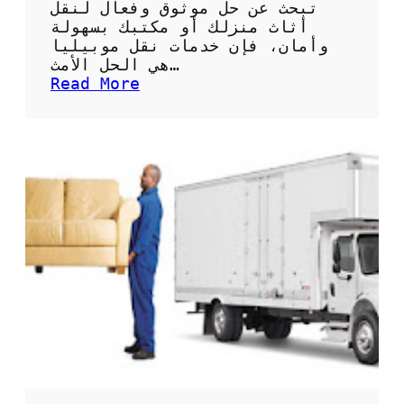
ا
تبحث عن حل موثوق وفعال لنقل
ف
أثاث منزلك أو مكتبك بسهولة
س
وأمان، فإن خدمات نقل موبيليا
ة
هي الحل الأمث…
ب
:
Read More
ا
ن
ل
ق
ا
ل
ح
م
س
و
ا
ب
ء
ي
ل
ي
ا
:
ا
ل
ح
ل
ا