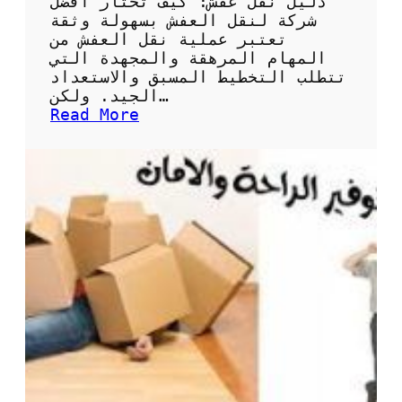
دليل نقل عفش: كيف تختار أفضل
ا
شركة لنقل العفش بسهولة وثقة
ل
تعتبر عملية نقل العفش من
ا
المهام المرهقة والمجهدة التي
س
تتطلب التخطيط المسبق والاستعداد
ت
الجيد. ولكن…
ث
:
Read More
م
د
ا
ل
ر
ي
ل
ن
ق
ل
ا
ل
ع
ف
ش
:
ك
ي