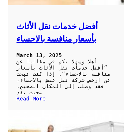
ف
ت
خ
ت
أفضل خدمات نقل الأثاث
ا
ر
بأسعار منافسة بالاحساء
أ
ف
ض
March 13, 2025
ل
أهلا وسهلا بكم في مقالنا عن
ش
“أفضل خدمات نقل الأثاث بأسعار
ر
منافسة بالاحساء”. إذا كنت تبحث
ك
عن ارخص شركة نقل عفش بالاحساء،
ة
فقد وصلت إلى المكان الصحيح.
ل
حيث نقد…
ن
:
Read More
ق
أ
ل
ف
ا
ض
ل
ل
ع
خ