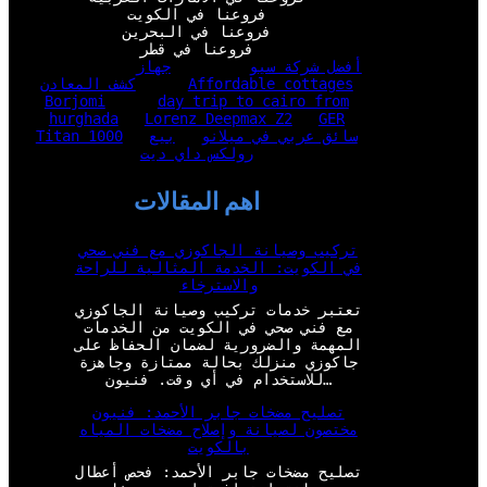
فروعنا في الكويت
فروعنا في البحرين
فروعنا في قطر
أفضل شركة سيو
جهاز
Affordable cottages
كشف المعادن
Borjomi
day trip to cairo from
hurghada
Lorenz Deepmax Z2
GER
سائق عربي في ميلانو
بيع
Titan 1000
رولكس داي ديت
اهم المقالات
تركيب وصيانة الجاكوزي مع فني صحي
في الكويت: الخدمة المثالية للراحة
والاسترخاء
تعتبر خدمات تركيب وصيانة الجاكوزي
مع فني صحي في الكويت من الخدمات
المهمة والضرورية لضمان الحفاظ على
جاكوزي منزلك بحالة ممتازة وجاهزة
للاستخدام في أي وقت. فنيون…
تصليح مضخات جابر الأحمد: فنيون
مختصون لصيانة وإصلاح مضخات المياه
بالكويت
تصليح مضخات جابر الأحمد: فحص أعطال