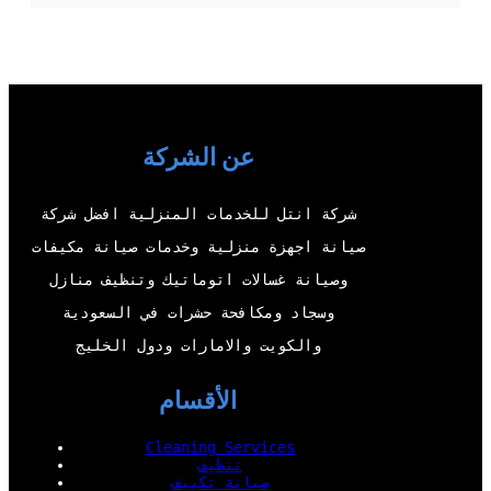
w
o
a
i
i
u
c
n
t
T
e
k
t
u
b
e
عن الشركة
e
b
o
d
r
e
o
I
شركة انتل للخدمات المنزلية افضل شركة
k
n
صيانة اجهزة منزلية وخدمات صيانة مكيفات
وصيانة غسالات اتوماتيك وتنظيف منازل
وسجاد ومكافحة حشرات في السعودية
والكويت والامارات ودول الخليج
الأقسام
Cleaning Services
تنظيف
صيانة تكييف