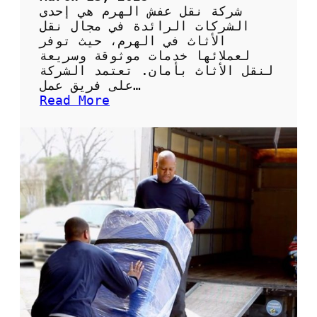
ة
شركة نقل عفش الهرم هي إحدى
ل
الشركات الرائدة في مجال نقل
ن
الأثاث في الهرم، حيث توفر
ق
لعملائها خدمات موثوقة وسريعة
ل
لنقل الأثاث بأمان. تعتمد الشركة
ا
على فريق عمل…
ل
:
Read More
أ
ش
ث
ر
ا
ك
ث
ة
ب
ن
س
ق
ه
ل
و
ع
ل
ف
ة
ش
و
ا
أ
ل
م
ه
ا
ر