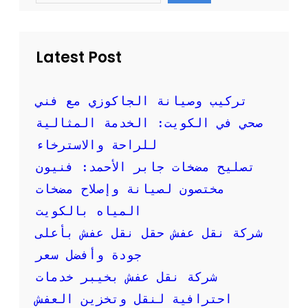
ر
r
c
م
h
:
خ
Latest Post
د
م
ا
تركيب وصيانة الجاكوزي مع فني
ت
صحي في الكويت: الخدمة المثالية
م
و
للراحة والاسترخاء
ث
تصليح مضخات جابر الأحمد: فنيون
و
ق
مختصون لصيانة وإصلاح مضخات
ة
المياه بالكويت
و
ا
شركة نقل عفش حقل نقل عفش بأعلى
ح
جودة وأفضل سعر
ت
ر
شركة نقل عفش بخيبر خدمات
ا
احترافية لنقل وتخزين العفش
ف