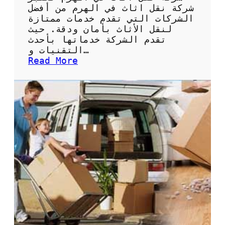
ة
شركة نقل اثاث في الهرم من أفضل
ل
الشركات التي تقدم خدمات ممتازة
ن
لنقل الأثاث بأمان ودقة. حيث
ق
تقدم الشركة خدماتها بأحدث
ل
التقنيات و…
ا
:
Read More
ل
ش
أ
ر
ث
ك
ا
ة
ث
ن
ب
ق
أ
ل
م
ا
ا
ث
ن
ا
و
ث
س
ف
ه
ي
و
ا
ل
ل