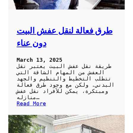
ن
م
:
خ
د
م
طرق فعالة لنقل عفش البيت
ا
ت
دون عناء
م
و
ث
March 13, 2025
و
طريقة نقل عفش البيت يعتبر نقل
ق
العفش من المهام الشاقة التي
ة
تتطلب التخطيط والتنظيم والجهد
و
البدني. ولكن مع وجود طرق فعالة
س
ومبتكرة، يمكن للأفراد نقل عفش
ر
منازله…
ي
:
Read More
ع
ط
ة
ر
ل
ق
ن
ف