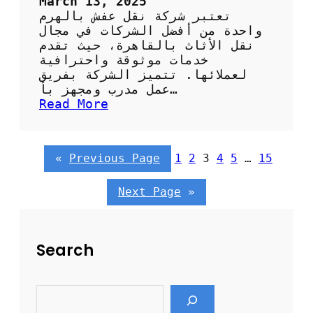
March 13, 2025
ء
تعتبر شركة نقل عفش بالهرم
واحدة من أفضل الشركات في مجال
نقل الأثاث بالقاهرة، حيث تقدم
خدمات موثوقة واحترافية
لعملائها. تتميز الشركة بفريق
عمل مدرب ومجهز بأ…
:
Read More
ش
ر
ك
«
Previous Page
1
2
3
4
5
…
15
ة
ن
ق
Next Page
»
ل
ع
ف
Search
ش
ب
ا
S
ل
e
ه
a