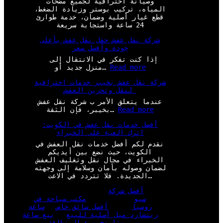
وصيانة احترافية لجميع مضخات
المياه، تركيب بوستر وزيادة الضغط،
قطع غيار أصلية وضمان، خدمة طوارئ
24 ساعة واستجابة سريعة
شركة نقل عفش حقل نقل عفش بأعلى
جودة وأفضل سعر
إذا كنت تفكر في الانتقال إلى
:
Read more
منزل جديد أو…
ش
شركة نقل عفش بخيبر خدمات احترافية
ر
لنقل وتخزين العفش
ك
ة
عندما يتعلق الأمر ب شركة نقل عفش
ن
:
Read more
بخيبر، فإن الثقة…
ق
ش
ل
أفضل خدمات نقل عفش في الكويت:
ر
ع
اترك العبء على الخبراء
ك
ف
ة
نقدم لكم أفضل خدمات نقل العفش في
ش
ن
الكويت، حيث نضع بين أيديكم
ح
ق
الخبراء في مجال نقل وتغليف العفش
ق
ل
لضمان وصوله بأمان وسلامة إلى وجهته
ل
ع
الجديدة. فلا تتردد في الاعت…
ن
ف
ق
ش
أفضل شركة
ل
ب
سيو
مكتب سياحة في
ع
خ
روسيا
أفضل سائق خاص
ساعة
ف
ي
ريتشارد ميل أصلية للبيع
بيع ساعة
ش
ب
بريتلينج
عمال نظافة