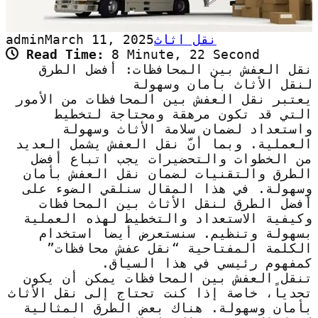
نقل اثاث
March 11, 2025
admin
Read Time:
8 Minute, 22 Second
نقل العفش بين المحافظات: أفضل الطرق
لنقل الأثاث بأمان وسهولة
يعتبر نقل العفش بين المحافظات من الأمور
التي قد تكون مرهقة ومحتاجة لتخطيط
واستعداد لضمان سلامة الأثاث وسهولة
العملية. وبما أنّ نقل العفش يشمل العديد
من الخطوات والتحضيرات يجب اتباع أفضل
الطرق والتقنيات لضمان نقل العفش بأمان
وسهولة. في هذا المقال سنلقي الضوء على
أفضل الطرق لنقل الأثاث بين المحافظات
وكيفية الاستعداد والتخطيط لهذه العملية
بسهولة وتنظيم. سنستعرض أيضاً استخدام
الكلمة المفتاحية “نقل عفش محافظات”
كمفهوم رئيسي في هذا السياق.
تنقل العفش بين المحافظات يمكن أن يكون
تحدياً، خاصة إذا كنت تحتاج إلى نقل الأثاث
بأمان وسهولة. هناك بعض الطرق المثالية