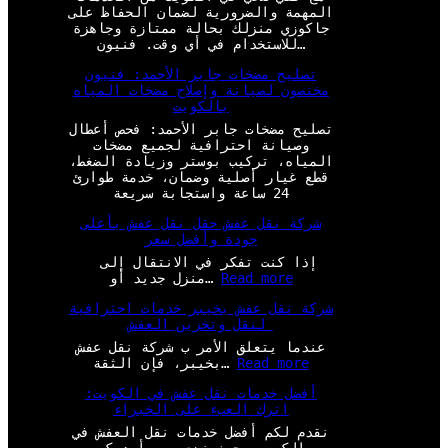
المهمة والضرورية لضمان الحفاظ على
جاكوزي منزلك بحالة ممتازة وجاهزة
للاستخدام في أي وقت. فنيون…
تصليح مضخات جابر الأحمد: فنيون
مختصون لصيانة وإصلاح مضخات المياه
بالكويت
تصليح مضخات جابر الأحمد: فحص أعطال
وصيانة احترافية لجميع مضخات
المياه، تركيب بوستر وزيادة الضغط،
قطع غيار أصلية وضمان، خدمة طوارئ
24 ساعة واستجابة سريعة
شركة نقل عفش حقل نقل عفش بأعلى
جودة وأفضل سعر
إذا كنت تفكر في الانتقال إلى
:
Read more
منزل جديد أو…
ش
شركة نقل عفش بخيبر خدمات احترافية
ر
لنقل وتخزين العفش
ك
ة
عندما يتعلق الأمر ب شركة نقل عفش
ن
:
Read more
بخيبر، فإن الثقة…
ق
ش
ل
أفضل خدمات نقل عفش في الكويت:
ر
ع
اترك العبء على الخبراء
ك
ف
ة
نقدم لكم أفضل خدمات نقل العفش في
ش
ن
الكويت، حيث نضع بين أيديكم