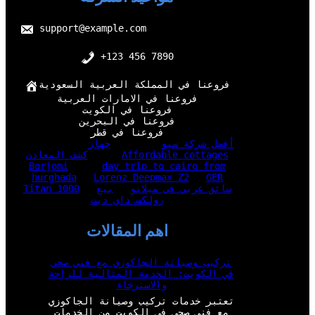
support@example.com
+123 456 7890
فروعنا في المملكة العربية السعودية
فروعنا في الامارات العربية
فروعنا في الكويت
فروعنا في البحرين
فروعنا في قطر
أفضل شركة سيو
جهاز
Affordable cottages
كشف المعادن
Borjomi
day trip to cairo from
hurghada
Lorenz Deepmax Z2
GER
سائق عربي في ميلانو
بيع
Titan 1000
رولكس داي ديت
اهم المقالات
تركيب وصيانة الجاكوزي مع فني صحي
في الكويت: الخدمة المثالية للراحة
والاسترخاء
تعتبر خدمات تركيب وصيانة الجاكوزي
مع فني صحي في الكويت من الخدمات