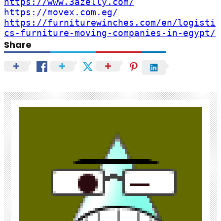
https://www.3azelly.com/
https://movex.com.eg/
https://furniturewinches.com/en/logisti
cs-furniture-moving-companies-in-egypt/
Share