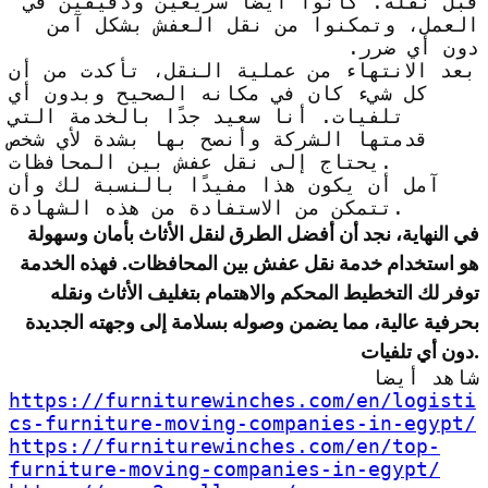
قبل نقله. كانوا أيضًا سريعين ودقيقين في
العمل، وتمكنوا من نقل العفش بشكل آمن
دون أي ضرر.
بعد الانتهاء من عملية النقل، تأكدت من أن
كل شيء كان في مكانه الصحيح وبدون أي
تلفيات. أنا سعيد جدًا بالخدمة التي
قدمتها الشركة وأنصح بها بشدة لأي شخص
يحتاج إلى نقل عفش بين المحافظات.
آمل أن يكون هذا مفيدًا بالنسبة لك وأن
تتمكن من الاستفادة من هذه الشهادة.
في النهاية، نجد أن أفضل الطرق لنقل الأثاث بأمان وسهولة
هو استخدام خدمة نقل عفش بين المحافظات. فهذه الخدمة
توفر لك التخطيط المحكم والاهتمام بتغليف الأثاث ونقله
بحرفية عالية، مما يضمن وصوله بسلامة إلى وجهته الجديدة
دون أي تلفيات.
شاهد أيضا
https://furniturewinches.com/en/logisti
cs-furniture-moving-companies-in-egypt/
https://furniturewinches.com/en/top-
furniture-moving-companies-in-egypt/