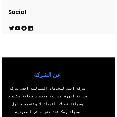
Social
T
Y
F
L
w
o
a
i
i
u
c
n
t
T
e
k
t
u
b
e
e
b
o
d
عن الشركة
r
e
o
I
شركة انتل للخدمات المنزلية افضل شركة
k
n
صيانة اجهزة منزلية وخدمات صيانة مكيفات
وصيانة غسالات اتوماتيك وتنظيف منازل
وسجاد ومكافحة حشرات في السعودية