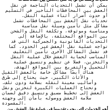
يمكن أن تشمل التحديات الناجمة عن نقل
العفش بين المحافظات التأخير في التسليم
أو حدوث أضرار أثناء عملية النقل.
تحديات نقل العفش بين المحافظات تشمل
مشاكل مثل تأمين وسيلة نقل مناسبة
ومناسبة وموثوقة، وتكلفة النقل والشحن
بين المواقع المختلفة، بالإضافة إلى
التحديات القانونية والجمركية التي قد
تواجه عملية نقل العفش عبر الحدود. كما
قد تشمل المشاكل الأخرى تأمين التغليف
المناسب لحماية العفش خلال عملية النقل
والتخزين، فضلا عن تنظيم وتنسيق عملية
التحميل والتفريغ بين المواقع الهدف.
هناك أيضًا مشاكل خاصة بالعفش الثقيل
والأثاث الكبير، حيث يحتاج إلى طرق
وأساليب معينة لنقله بسلامة ودون تلف.
وتحتاج العمليات الكبيرة لتخزين ونقل
العفش إلى تخطيط مسبق وتنسيق دقيق لضمان
سلامة العفش ووصوله بأمان إلى وجهته
المقصودة.
أهم الخدمات التي يجب تقديمها في عملية نقل العفش بين