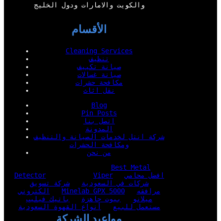
والكويت والامارات ودول الخليج
الأقسام
Cleaning Services
تنظيف
صيانة تكييف
صيانة غسالات
مكافحة حشرات
نقل اثاث
Blog
Pin Posts
اتصل بنا
المدونة
شركة انتل لخدمات الصيانة والتنظيف
ومكافحة الحشرات
من نحن
Best Metal
افضل محامي
Viper
Detector
شركات في السعودية
شركة تسويق
مرافقه
Minelab GPX 5000
الكتروني
ميلانو
بيوت جاهزة
باتيك فيليب
مستعمل للبيع
أنواع القهوة السعودية
مواعيد الشركة