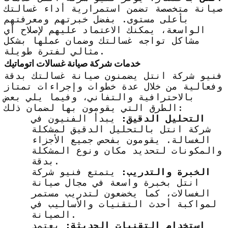
صيانة متخصصة تضمن استمرارية أداء غسالتك
بأعلى مستوى. بفضل خبرتهم ومعرفتهم
الواسعة، يمكنك الاعتماد عليهم لإصلاح أي
مشاكل تواجه غسالتك وضمان عملها بشكل
مثالي لفترة طويلة.
خدمات شركة صيانة غسالات اتوماتيك
فنيو شركة انتل يضمنون صيانة غسالتك بدقة
وفعالية من خلال عدة خطوات وإجراءات تمتاز
بالاحترافية والتفاني، وفيما يلي بعض
الطرق التي يقومون بها لضمان ذلك:
التحليل الدقيق:
يبدأ الفنيون في
شركة انتل بالتحليل الدقيق لمشكلة
الغسالة. يقومون بفحص جميع الأجزاء
والمكونات لتحديد مكان ونوع المشكلة
بدقة.
الخبرة والتدريب:
يتمتع فنيو شركة
انتل بخبرة واسعة في مجال صيانة
الغسالات، كما يخضعون لتدريب مستمر
لمواكبة أحدث التقنيات والأساليب في
الصيانة.
استخدام التقنيات الحديثة:
يعتمد