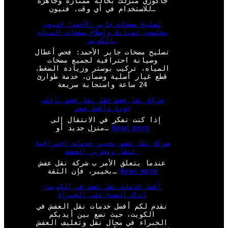
جاكوزي منزلك بحالة ممتازة وجاهزة
للاستخدام في أي وقت. فنيون…
تصليح مضخات جابر الأحمد: فنيون
مختصون لصيانة وإصلاح مضخات المياه
بالكويت
تصليح مضخات جابر الأحمد: فحص أعطال
وصيانة احترافية لجميع مضخات
المياه، تركيب بوستر وزيادة الضغط،
قطع غيار أصلية وضمان، خدمة طوارئ
24 ساعة واستجابة سريعة
شركة نقل عفش حقل نقل عفش بأعلى
جودة وأفضل سعر
إذا كنت تفكر في الانتقال إلى
:
Read more
منزل جديد أو…
ش
شركة نقل عفش بخيبر خدمات احترافية
ر
لنقل وتخزين العفش
ك
ة
عندما يتعلق الأمر ب شركة نقل عفش
ن
:
Read more
بخيبر، فإن الثقة…
ق
ش
ل
أفضل خدمات نقل عفش في الكويت:
ر
ع
اترك العبء على الخبراء
ك
ف
ة
نقدم لكم أفضل خدمات نقل العفش في
ش
ن
الكويت، حيث نضع بين أيديكم
ح
ق
الخبراء في مجال نقل وتغليف العفش
ق
ل