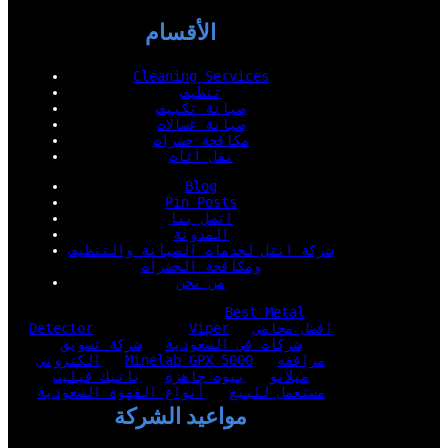
الأقسام
Cleaning Services
تنظيف
صيانة تكييف
صيانة غسالات
مكافحة حشرات
نقل اثاث
Blog
Pin Posts
اتصل بنا
المدونة
شركة انتل لخدمات الصيانة والتنظيف
ومكافحة الحشرات
من نحن
Best Metal
افضل محامي
Viper
Detector
شركات في السعودية
شركة تسويق
مرافقه
Minelab GPX 5000
الكتروني
ميلانو
بيوت جاهزة
باتيك فيليب
مستعمل للبيع
أنواع القهوة السعودية
مواعيد الشركة