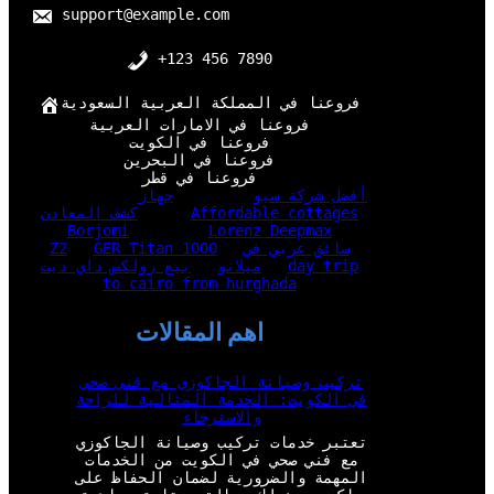
support@example.com
+123 456 7890
فروعنا في المملكة العربية السعودية
فروعنا في الامارات العربية
فروعنا في الكويت
فروعنا في البحرين
فروعنا في قطر
أفضل شركة سيو
جهاز
Affordable cottages
كشف المعادن
Borjomi
Lorenz Deepmax
سائق عربي في
GER Titan 1000
Z2
day trip
ميلانو
بيع رولكس داي ديت
to cairo from hurghada
اهم المقالات
تركيب وصيانة الجاكوزي مع فني صحي
في الكويت: الخدمة المثالية للراحة
والاسترخاء
تعتبر خدمات تركيب وصيانة الجاكوزي
مع فني صحي في الكويت من الخدمات
المهمة والضرورية لضمان الحفاظ على