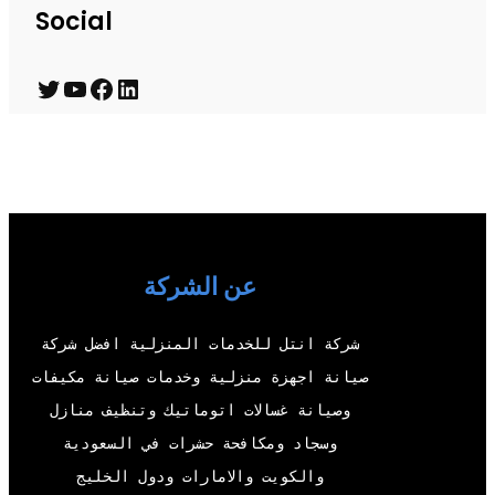
Social
T
Y
F
L
w
o
a
i
i
u
c
n
t
T
e
k
t
u
b
e
e
b
o
d
عن الشركة
r
e
o
I
شركة انتل للخدمات المنزلية افضل شركة
k
n
صيانة اجهزة منزلية وخدمات صيانة مكيفات
وصيانة غسالات اتوماتيك وتنظيف منازل
وسجاد ومكافحة حشرات في السعودية
والكويت والامارات ودول الخليج