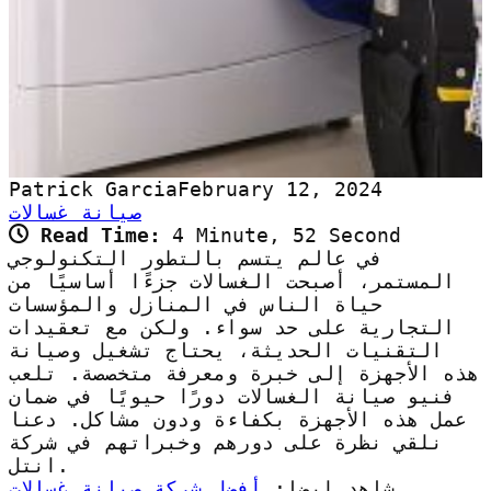
Patrick Garcia
February 12, 2024
صيانة غسالات
Read Time:
4 Minute, 52 Second
في عالم يتسم بالتطور التكنولوجي
المستمر، أصبحت الغسالات جزءًا أساسيًا من
حياة الناس في المنازل والمؤسسات
التجارية على حد سواء. ولكن مع تعقيدات
التقنيات الحديثة، يحتاج تشغيل وصيانة
هذه الأجهزة إلى خبرة ومعرفة متخصصة. تلعب
فنيو صيانة الغسالات دورًا حيويًا في ضمان
عمل هذه الأجهزة بكفاءة ودون مشاكل. دعنا
نلقي نظرة على دورهم وخبراتهم في شركة
انتل.
شاهد ايضا:
أفضل شركة صيانة غسالات