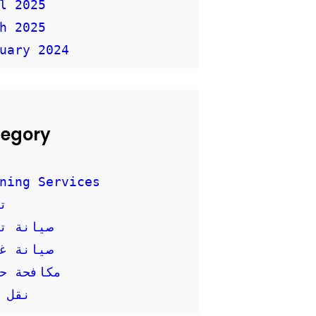
l 2025
h 2025
uary 2024
egory
ning Services
ت
صيانة ت
صيانة غس
مكافحة ح
نقل 