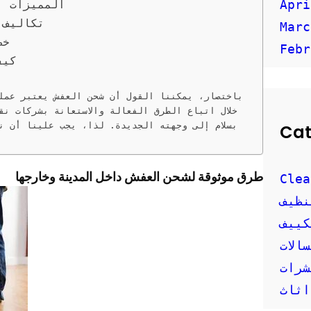
Apri
المميزات ا
تكاليف 
Marc
خط
Febr
كيف
باختصار، يمكننا القول أن شحن العفش يعتبر عملي
خلال اتباع الطرق الفعالة والاستعانة بشركات نق
بسلام إلى وجهته الجديدة. لذا، يجب علينا أن نو
Cat
طرق موثوقة لشحن العفش داخل المدينة وخارجها
Clea
نظيف
كييف
الات
شرات
اثاث