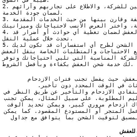
2. قم بمراجعة تقييمات العملاء السابقين للشركة، والاطلاع على تجاربهم وآرائهم
لضمان جودة الخدمة.
3. اطلب عروض أسعار من عدة شركات مختلفة وقارن بينها من حيث الخدمات المقدمة
4. تأكد من وجود تأمين على الشحن والعفش لضمان تغطية أي حوادث أو أضرار قد
تحدث خلال عملية النقل.
5. احرص على التواصل المباشر مع شركة الشحن لطرح أي استفسارات قد تكون لديك
لشركة المناسبة التي تلبي احتياجاتك وتوفر
لك خدمة شحن العفش بكفاءة وبأفضل الشروط.
عفش، حيث يفضل تجنب فترات الازدحام
ثاث في الوقت المحدد دون تأخير.
تفادي الازدحام والتأخير عن طريق النظر في
يم المطلوبة. على سبيل المثال، يمكن تجنب
اك ازدحام مروري كبير، ويمكن تحديد الوقت
عمل المتجر أو المستودع المقصود. كما يمكن
مسبق لتوقيت الشحن بما يتوافق مع جداول
 للعفش