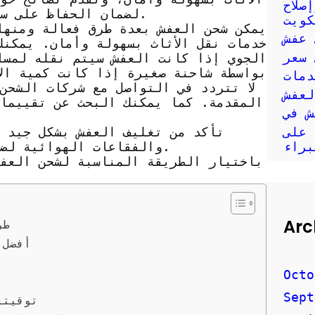
صلاح
لضمان الحفاظ على سلامة الأثاث ووصوله إلى وجهته بدون أي أضرار.
كويت
يمكن شحن العفش بعدة طرق فعالة ومنها
 عفش
خدمات نقل الأثاث بسهولة وأمان. يمكنك
 سعر
الجوي إذا كانت العفش سيتم نقله لمسا
بواسطة شاحنة صغيرة إذا كانت كمية الأ
دمات
لا تتردد في التواصل مع شركات الشحن
المقدمة. كما يمكنك البحث عن تقييما
ش في
 على
تأكد من تغليف العفش بشكل جيد و
براء
والفقاعات الهوائية لضمان وصول العفش بسلامة إلى الوجهة المقصودة.
باختيار الطريقة المناسبة لشحن العفش
Arc
طر
أفضل 
Octo
Sept
توقيتا