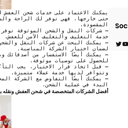
يمكنك الاعتماد على خدمات شحن العفش 
حتى خارجها، فهي توفر لك الراحة والس
Soc
المقصودة.
– شركات النقل والشحن الموثوقة توفر 
خدمة التغليف والتغليف الآمن للعفش.
– يمكنك البحث عن شركات النقل والشحن 
T
Y
لضمان اختيار الشركة المناسبة.
– يمكنك أيضًا الاستفسار من أصدقائك و
w
o
للحصول على توصيات موثوقة.
i
u
– قبل اتخاذ قرار الاختيار، يجب التأ
وتتوافر لديها خدمة عملاء متميزة.
t
T
– يمكنك أيضًا التفاوض مع الشركة المخ
t
u
البدء في عملية الشحن.
أفضل الشركات المتخصصة في شحن العفش ونقله بد
e
b
r
e