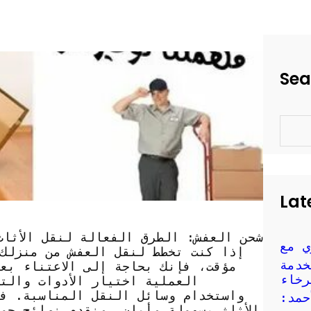
Sea
S
e
a
r
c
h
Lat
شحن العفش: الطرق الفعالة لنقل الأثاث
ي مع
إذا كنت تخطط لنقل العفش من منزلك
خدمة
مؤقت، فإنك بحاجة إلى الاعتناء بع
رخاء
العملية اختيار الأدوات والت
واستخدام وسائل النقل المناسبة. ف
حمد:
الأثاث بسهولة وأمان، ونقدم نصائح حو