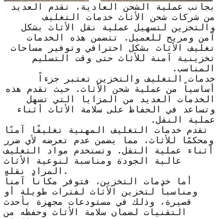
بجانب عملية الشحن العادية، تقدم العديد
من شركات شحن الأثاث خدمات التغليف
والتخزين لتسهيل عملية نقل الأثاث بشكل
آمن ومريح للعميل. تتضمن هذه الخدمات
تغليف الأثاث بشكل احترافي وتوفير مساحات
تخزينية آمنة للأثاث حتى وقت التسليم
المناسب.
خدمات التغليف والتخزين تعتبر جزءاً
أساسياً من عملية شحن الأثاث. حيث تقدم هذه
الخدمات العديد من المزايا التي تسهل
وتساعد في الحفاظ على سلامة الأثاث أثناء
عملية النقل.
تقدم خدمات التغليف المهنية تغليفًا آمنًا
ومحكمًا للأثاث، مما يضمن عدم تعرضه لأي ضرر
أثناء عملية النقل. وتستخدم مواد التغليف
عالية الجودة ومناسبة لنوعية الأثاث
المراد نقله.
أما خدمات التخزين، فتوفر مكاناً آمناً
ومناسباً لتخزين الأثاث لفترات طويلة أو
قصيرة، وذلك في مستودعات مجهزة بأحدث
التقنيات لضمان سلامة الأثاث وحفظه من