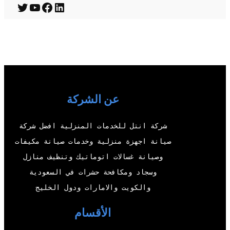
T
Y
F
L
w
o
a
i
i
u
c
n
t
T
e
k
t
u
b
e
e
b
o
d
عن الشركة
r
e
o
I
شركة انتل للخدمات المنزلية افضل شركة
k
n
صيانة اجهزة منزلية وخدمات صيانة مكيفات
وصيانة غسالات اتوماتيك وتنظيف منازل
وسجاد ومكافحة حشرات في السعودية
والكويت والامارات ودول الخليج
الأقسام