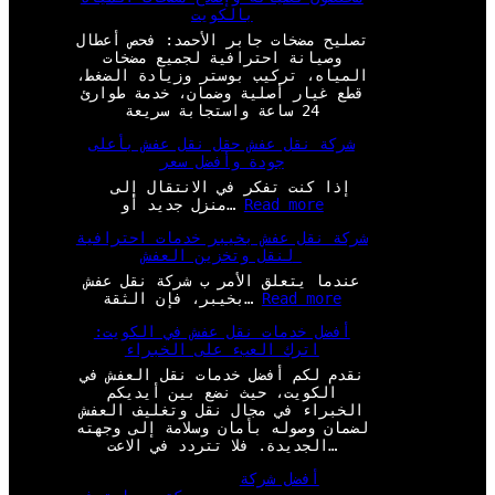
بالكويت
تصليح مضخات جابر الأحمد: فحص أعطال
وصيانة احترافية لجميع مضخات
المياه، تركيب بوستر وزيادة الضغط،
قطع غيار أصلية وضمان، خدمة طوارئ
24 ساعة واستجابة سريعة
شركة نقل عفش حقل نقل عفش بأعلى
جودة وأفضل سعر
إذا كنت تفكر في الانتقال إلى
:
Read more
منزل جديد أو…
ش
شركة نقل عفش بخيبر خدمات احترافية
ر
لنقل وتخزين العفش
ك
ة
عندما يتعلق الأمر ب شركة نقل عفش
ن
:
Read more
بخيبر، فإن الثقة…
ق
ش
ل
أفضل خدمات نقل عفش في الكويت:
ر
ع
اترك العبء على الخبراء
ك
ف
ة
نقدم لكم أفضل خدمات نقل العفش في
ش
ن
الكويت، حيث نضع بين أيديكم
ح
ق
الخبراء في مجال نقل وتغليف العفش
ق
ل
لضمان وصوله بأمان وسلامة إلى وجهته
ل
ع
الجديدة. فلا تتردد في الاعت…
ن
ف
ق
ش
أفضل شركة
ل
ب