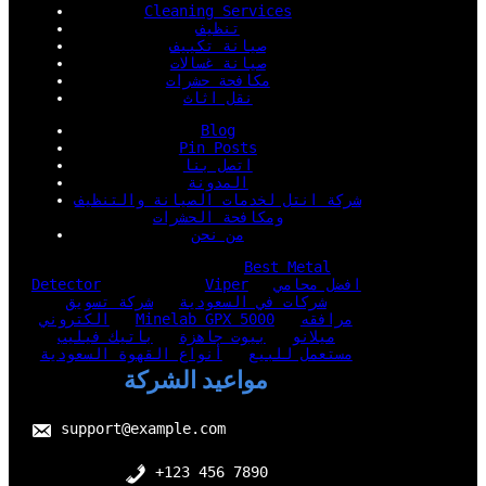
Cleaning Services
تنظيف
صيانة تكييف
صيانة غسالات
مكافحة حشرات
نقل اثاث
Blog
Pin Posts
اتصل بنا
المدونة
شركة انتل لخدمات الصيانة والتنظيف
ومكافحة الحشرات
من نحن
Best Metal
افضل محامي
Viper
Detector
شركات في السعودية
شركة تسويق
مرافقه
Minelab GPX 5000
الكتروني
ميلانو
بيوت جاهزة
باتيك فيليب
مستعمل للبيع
أنواع القهوة السعودية
مواعيد الشركة
support@example.com
+123 456 7890