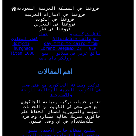
فروعنا في المملكة العربية السعودية
فروعنا في الامارات العربية
فروعنا في الكويت
فروعنا في البحرين
فروعنا في قطر
أفضل شركة سيو
جهاز
Affordable cottages
كشف المعادن
Borjomi
day trip to cairo from
hurghada
Lorenz Deepmax Z2
GER
سائق عربي في ميلانو
بيع
Titan 1000
رولكس داي ديت
اهم المقالات
تركيب وصيانة الجاكوزي مع فني صحي
في الكويت: الخدمة المثالية للراحة
والاسترخاء
تعتبر خدمات تركيب وصيانة الجاكوزي
مع فني صحي في الكويت من الخدمات
المهمة والضرورية لضمان الحفاظ على
جاكوزي منزلك بحالة ممتازة وجاهزة
للاستخدام في أي وقت. فنيون…
تصليح مضخات جابر الأحمد: فنيون
مختصون لصيانة وإصلاح مضخات المياه