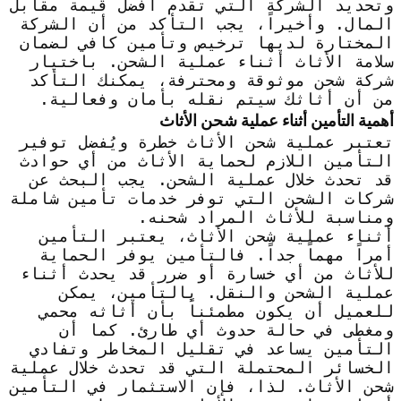
وتحديد الشركة التي تقدم أفضل قيمة مقابل
المال. وأخيراً، يجب التأكد من أن الشركة
المختارة لديها ترخيص وتأمين كافي لضمان
سلامة الأثاث أثناء عملية الشحن. باختيار
شركة شحن موثوقة ومحترفة، يمكنك التأكد
من أن أثاثك سيتم نقله بأمان وفعالية.
أهمية التأمين أثناء عملية شحن الأثاث
تعتبر عملية شحن الأثاث خطرة ويُفضل توفير
التأمين اللازم لحماية الأثاث من أي حوادث
قد تحدث خلال عملية الشحن. يجب البحث عن
شركات الشحن التي توفر خدمات تأمين شاملة
ومناسبة للأثاث المراد شحنه.
أثناء عملية شحن الأثاث، يعتبر التأمين
أمراً مهماً جداً. فالتأمين يوفر الحماية
للأثاث من أي خسارة أو ضرر قد يحدث أثناء
عملية الشحن والنقل. بالتأمين، يمكن
للعميل أن يكون مطمئناً بأن أثاثه محمي
ومغطى في حالة حدوث أي طارئ. كما أن
التأمين يساعد في تقليل المخاطر وتفادي
الخسائر المحتملة التي قد تحدث خلال عملية
شحن الأثاث. لذا، فإن الاستثمار في التأمين