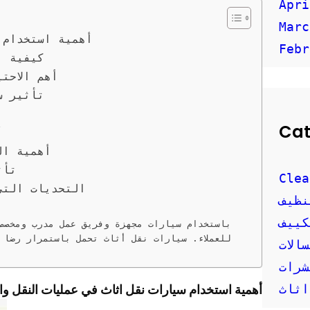
Apri
Marc
أهمية استخدام 
Febr
كيفية ا
أهم الاحت
تأثير س
Cat
أ
أهمية ال
تأث
Clea
التحديات التي
نظيف
كييف
باستخدام سيارات مجهزة وفريق عمل مدرب ومخصص،
للعملاء. سيارات نقل أثاث تحمل باستمرار رضا ا
الات
شرات
أهمية استخدام سيارات نقل اثاث في عمليات النقل وال
اثاث