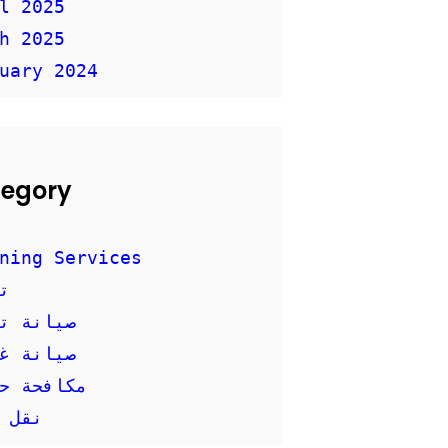
l 2025
h 2025
uary 2024
egory
ning Services
ت
صيانة ت
صيانة غس
مكافحة ح
نقل 