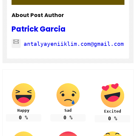
About Post Author
Patrick Garcia
antalyayeniiklim.com@gmail.com
Happy
Sad
Excited
0
%
0
%
0
%