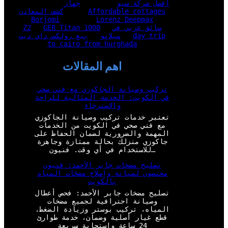
أفضل شركة سيو
جهاز
Affordable cottages
كشف المعادن
Borjomi
Lorenz Deepmax
سائق عربي في
GER Titan 1000
Z2
day trip
ميلانو
بيع رولكس داي ديت
to cairo from hurghada
اهم المقالات
تركيب وصيانة الجاكوزي مع فني صحي
في الكويت: الخدمة المثالية للراحة
والاسترخاء
تعتبر خدمات تركيب وصيانة الجاكوزي
مع فني صحي في الكويت من الخدمات
المهمة والضرورية لضمان الحفاظ على
جاكوزي منزلك بحالة ممتازة وجاهزة
للاستخدام في أي وقت. فنيون…
تصليح مضخات جابر الأحمد: فنيون
مختصون لصيانة وإصلاح مضخات المياه
بالكويت
تصليح مضخات جابر الأحمد: فحص أعطال
وصيانة احترافية لجميع مضخات
المياه، تركيب بوستر وزيادة الضغط،
قطع غيار أصلية وضمان، خدمة طوارئ
24 ساعة واستجابة سريعة