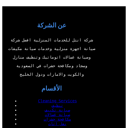
t
T
e
k
t
u
b
e
e
b
o
d
عن الشركة
r
e
o
I
شركة انتل للخدمات المنزلية افضل شركة
k
n
صيانة اجهزة منزلية وخدمات صيانة مكيفات
وصيانة غسالات اتوماتيك وتنظيف منازل
وسجاد ومكافحة حشرات في السعودية
والكويت والامارات ودول الخليج
الأقسام
Cleaning Services
تنظيف
صيانة تكييف
صيانة غسالات
مكافحة حشرات
نقل اثاث