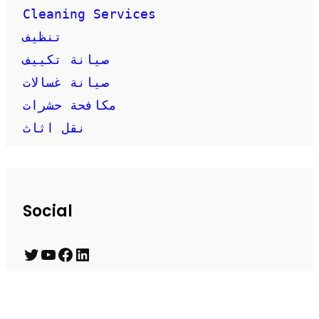
Cleaning Services
تنظيف
صيانة تكييف
صيانة غسالات
مكافحة حشرات
نقل اثاث
Social
T
Y
F
L
w
o
a
i
i
u
c
n