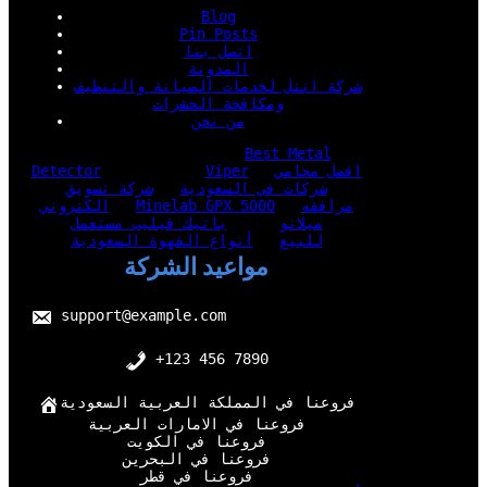
Blog
Pin Posts
اتصل بنا
المدونة
شركة انتل لخدمات الصيانة والتنظيف
ومكافحة الحشرات
من نحن
Best Metal
افضل محامي
Viper
Detector
شركات في السعودية
شركة تسويق
مرافقه
Minelab GPX 5000
الكتروني
ميلانو
باتيك فيليب مستعمل
للبيع
أنواع القهوة السعودية
مواعيد الشركة
support@example.com
+123 456 7890
فروعنا في المملكة العربية السعودية
فروعنا في الامارات العربية
فروعنا في الكويت
فروعنا في البحرين
فروعنا في قطر