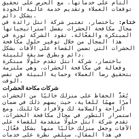
التام على خدماتها، مع الحرص على تحقيق
توقعات العملاء وتقديم خدمة عالية الجودة
بشكل دائم.
ختام:
باختصار، تعتبر شركة انتل رائدة في
مجال مكافحة الحشرات بفضل استراتيجياتها
المبتكرة والفعّالة. تقود الشركة ثورة في
هذا المجال من خلال توفير حلول مكافحة
الحشرات التي تضمن القضاء على الآفات بشكل
دائم وبطرق صديقة للبيئة.
باختصار، شركة انتل تقدم حلولًا مبتكرة
وفعالة في مكافحة الحشرات، وهي ملتزمة
بتحقيق رضا العملاء وحماية البيئة في نفس
الوقت.
شركات مكاحة الحشرات
يُعَدُّ الحفاظ على منزلك خاليًا من الحشرات
أمرًا مهمًا للغاية، حيث يسهم ذلك في ضمان
الراحة والسلامة لك ولأفراد عائلتك. ومع
استمرار التطور في مجال مكافحة الحشرات،
تقدم شركة انتل حلولًا متقدمة للقضاء على
الآفات وجعل منزلك خاليًا منها بشكل فعّال.
في هذا المقال، سنلقي نظرة على خدمات