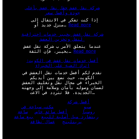
شركة نقل عفش حقل نقل عفش بأعلى
جودة وأفضل سعر
إذا كنت تفكر في الانتقال إلى
:
Read more
منزل جديد أو…
ش
شركة نقل عفش بخيبر خدمات احترافية
ر
لنقل وتخزين العفش
ك
ة
عندما يتعلق الأمر ب شركة نقل عفش
ن
:
Read more
بخيبر، فإن الثقة…
ق
ش
ل
أفضل خدمات نقل عفش في الكويت:
ر
ع
اترك العبء على الخبراء
ك
ف
ة
نقدم لكم أفضل خدمات نقل العفش في
ش
ن
الكويت، حيث نضع بين أيديكم
ح
ق
الخبراء في مجال نقل وتغليف العفش
ق
ل
لضمان وصوله بأمان وسلامة إلى وجهته
ل
ع
الجديدة. فلا تتردد في الاعت…
ن
ف
ق
ش
أفضل شركة
ل
ب
سيو
مكتب سياحة في
ع
خ
روسيا
أفضل سائق خاص
ساعة
ف
ي
ريتشارد ميل أصلية للبيع
بيع ساعة
ش
ب
بريتلينج
عمال نظافة
ب
ر
أ
خ
ع
د
ل