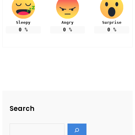
Sleepy
Angry
Surprise
0
%
0
%
0
%
Search
S
e