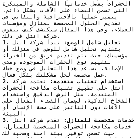
الحشرات بفضل خدماتها الشاملة والمبتكرة
التي تضمن القضاء على الآفات بشكل دائم.
يتميز عملها بالاحترافية والتفاني في
تقديم الحلول المخصصة لمنازل ومؤسسات
العملاء، وفي هذا المقال سنكتشف كيف تتفوق
شركة انتل في ذلك.
1. تحليل شامل للوضع:
تبدأ شركة انتل
بتقديم تحليل شامل للوضع في منزلك أو
مؤسستك، حيث يتم تقديم فريق من الخبراء
لتقييم نوع الحشرات الموجودة ومدى
الإصابة. يساعد هذا التحليل في وضع خطة
عمل مخصصة لحل مشكلتك بشكل فعال.
2. استخدام تقنيات متقدمة:
تعتمد شركة
انتل على تطبيق تقنيات مكافحة الحشرات
المتقدمة، مثل الرش الدقيق واستخدام
الفخاخ الذكية، لضمان القضاء الفعال على
الآفات دون التأثير على صحة الإنسان أو
البيئة.
3. خدمات متخصصة للمنازل:
تقدم شركة انتل
خدمات مكافحة الحشرات المتخصصة للمنازل،
حيث تضمن توفير بيئة آمنة وصحية لك