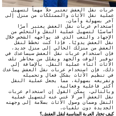
عربات نقل العفش تعتبر حلاً مهماً لتسهيل
عملية نقل الأثاث والممتلكات من منزل إلى
آخر بسهولة وأمان.
استخدام عربات نقل العفش يعتبر أمرًا
أساسيًا لتسهيل عملية النقل والتخلص من
الإجهاد والتعب الذي قد يواجهه الشخص خلال
نقل العفش يدويًا. فإذا كنت تخطط لنقل
العفش من منزلك الحالي إلى منزل جديد،
فإن استخدام عربات نقل العفش سيساعدك في
توفير الوقت والجهد ويقلل من مخاطر تلف
الأثاث أثناء عملية النقل. بالإضافة إلى
ذلك، فإن استخدام عربات نقل العفش يساعدك
في تنظيم الأثاث بشكل فعال وتحميله
وتفريغه بسهولة، مما يجعل عملية النقل
أكثر فاعلية وفعالية.
وبالتالي، يمكن القول إن استخدام عربات
نقل العفش أمر لا غنى عنه لتسهيل عملية
النقل وضمان وصول الأثاث بسلامة إلى وجهته
الجديدة دون تلفيات.
كيف تختار العربة المناسبة لنقل العفش؟