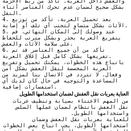
والعفش داخل العربة. تأكد من ربط الأحزمة
بشكل صحيح لضمان عدم تحرك العناصر أثناء
النقل.
4. بعد تحميل العربة، تأكد من توزيع
الأثاث بشكل متساوٍ لتجنب أي تلف أو إصابة.
5. عند وصولك إلى المكان النهائي، قم
بتفريغ العربة بحذر وبشكل مترتب للحفاظ
على سلامة الأثاث والعفش.
6. تأكد من أن جميع العناصر قد تم
تفريغها بشكل كامل قبل إغلاق العربة.
باتباع هذه الخطوات، يمكنك تحميل وتفريغ
العربة المخصصة لنقل العفش بشكل آمن
وفعال. لا تتردد في الاتصال بنا لمزيد من
المساعدة والتوجيه في حال كان لديك أي
استفسارات إضافية.
العناية بعربات نقل العفش لضمان استخدامها الطويل
من المهم الاعتناء بصيانة وتنظيف عربات
نقل العفش بانتظام لضمان عملها السلس
واستخدامها الطويل.
للعناية بعربات نقل العفش وضمان
استخدامها الطويل، يجب اتباع بعض الخطوات