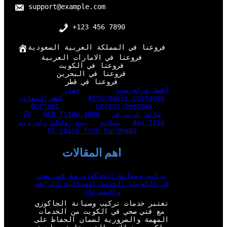
support@example.com
+123 456 7890
فروعنا في المملكة العربية السعودية
فروعنا في الامارات العربية
فروعنا في الكويت
فروعنا في البحرين
فروعنا في قطر
أفضل شركة سيو
جهاز
Affordable cottages
كشف المعادن
Borjomi
Lorenz Deepmax
سائق عربي في
GER Titan 1000
Z2
day trip
ميلانو
بيع رولكس داي ديت
to cairo from hurghada
اهم المقالات
تركيب وصيانة الجاكوزي مع فني صحي
في الكويت: الخدمة المثالية للراحة
والاسترخاء
تعتبر خدمات تركيب وصيانة الجاكوزي
مع فني صحي في الكويت من الخدمات
المهمة والضرورية لضمان الحفاظ على