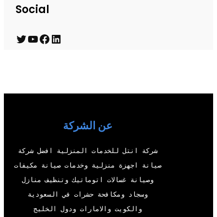
Social
T
Y
F
L
w
o
a
i
i
u
c
n
t
T
e
k
t
u
b
e
e
b
o
d
عن الشركة
r
e
o
I
شركة انتل للخدمات المنزلية افضل شركة
k
n
صيانة اجهزة منزلية وخدمات صيانة مكيفات
وصيانة غسالات اتوماتيك وتنظيف منازل
وسجاد ومكافحة حشرات في السعودية
والكويت والامارات ودول الخليج