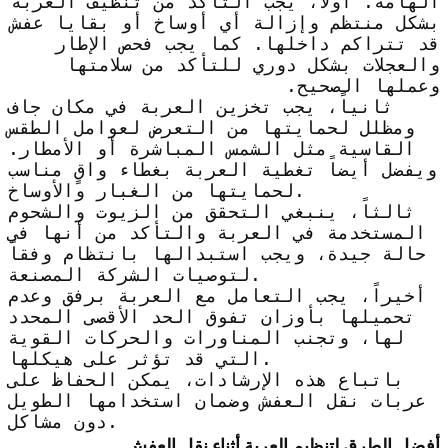
الهامة. أولاً، يجب التأكد من تنظيف العربة
بشكل منتظم وإزالة أي أوساخ أو بقايا عفش
قد تتراكم داخلها. كما يجب فحص الإطار
والعجلات بشكل دوري للتأكد من سلامتها
وعملها الصحيح.
ثانياً، يجب تخزين العربة في مكان جاف
ومظلل لحمايتها من التعرض لعوامل الطقس
القاسية مثل الشمس المباشرة أو الأمطار.
ويفضل أيضاً تغطية العربة بغطاء واقٍ مناسب
لحمايتها من الغبار والأوساخ.
ثالثاً، ينبغي التحقق من الزيوت والشحوم
المستخدمة في العربة والتأكد من أنها في
حالة جيدة، ويجب استبدالها بانتظام وفقاً
لتوصيات الشركة المصنعة.
أخيراً، يجب التعامل مع العربة برفق وعدم
تحميلها بأوزان تفوق الحد الأقصى المحدد
لها، وتجنب المناورات والحركات القوية
التي قد تؤثر على هيكلها.
باتباع هذه الإرشادات، يمكن الحفاظ على
عربات نقل العفش وضمان استخدامها الطويل
دون مشاكل.
أفضل الطرق لتنظيم العربة أثناء نقل العفش