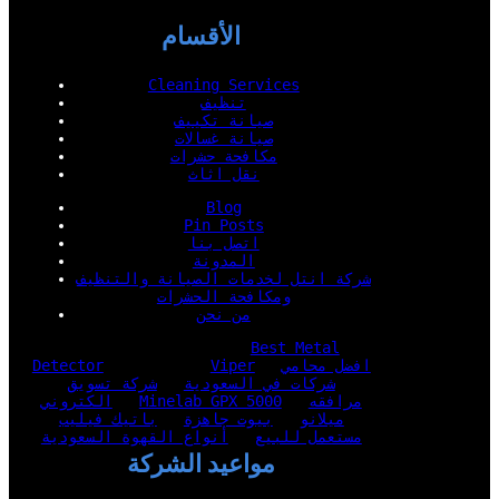
الأقسام
Cleaning Services
تنظيف
صيانة تكييف
صيانة غسالات
مكافحة حشرات
نقل اثاث
Blog
Pin Posts
اتصل بنا
المدونة
شركة انتل لخدمات الصيانة والتنظيف
ومكافحة الحشرات
من نحن
Best Metal
افضل محامي
Viper
Detector
شركات في السعودية
شركة تسويق
مرافقه
Minelab GPX 5000
الكتروني
ميلانو
بيوت جاهزة
باتيك فيليب
مستعمل للبيع
أنواع القهوة السعودية
مواعيد الشركة