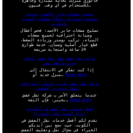
جاكوزي منزلك بحالة ممتازة وجاهزة
للاستخدام في أي وقت. فنيون…
تصليح مضخات جابر الأحمد: فنيون
مختصون لصيانة وإصلاح مضخات المياه
بالكويت
تصليح مضخات جابر الأحمد: فحص أعطال
وصيانة احترافية لجميع مضخات
المياه، تركيب بوستر وزيادة الضغط،
قطع غيار أصلية وضمان، خدمة طوارئ
24 ساعة واستجابة سريعة
شركة نقل عفش حقل نقل عفش بأعلى
جودة وأفضل سعر
إذا كنت تفكر في الانتقال إلى
:
Read more
منزل جديد أو…
ش
شركة نقل عفش بخيبر خدمات احترافية
ر
لنقل وتخزين العفش
ك
ة
عندما يتعلق الأمر ب شركة نقل عفش
ن
:
Read more
بخيبر، فإن الثقة…
ق
ش
ل
أفضل خدمات نقل عفش في الكويت:
ر
ع
اترك العبء على الخبراء
ك
ف
ة
نقدم لكم أفضل خدمات نقل العفش في
ش
ن
الكويت، حيث نضع بين أيديكم
ح
ق
الخبراء في مجال نقل وتغليف العفش
ق
ل