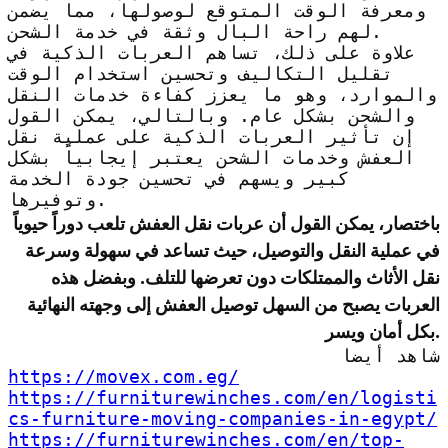
ومعرفة الوقت المتوقع لوصولها، مما يضمن
لهم راحة البال وثقة في خدمة الشحن.
علاوة على ذلك، تساهم العربات الذكية في
تقليل التكاليف وتحسين استخدام الوقت
والموارد، وهو ما يعزز كفاءة خدمات النقل
والشحن بشكل عام. وبالتالي، يمكن القول
إن تأثير العربات الذكية على عملية نقل
العفش وخدمات الشحن يعتبر إيجابياً بشكل
كبير ويسهم في تحسين جودة الخدمة
وتوفيرها.
باختصار، يمكن القول أن عربات نقل العفش تلعب دوراً حيوياً
في عملية النقل والتوصيل، حيث تساعد في سهولة وسرعة
نقل الأثاث والممتلكات دون تعرضها للتلف. وبفضل هذه
العربات يصبح من السهل توصيل العفش إلى وجهته النهائية
بكل أمان ويسر.
شاهد أيضا
https://movex.com.eg/
https://furniturewinches.com/en/logisti
cs-furniture-moving-companies-in-egypt/
https://furniturewinches.com/en/top-