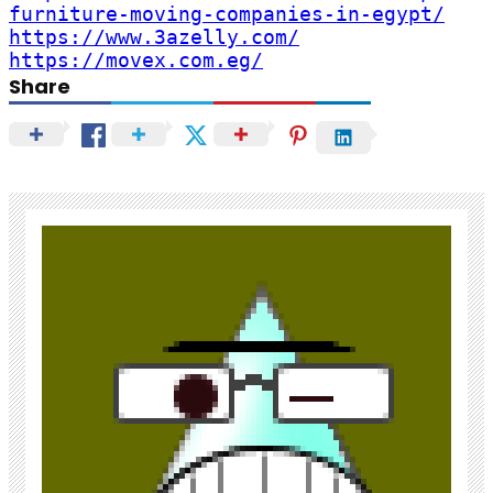
furniture-moving-companies-in-egypt/
https://www.3azelly.com/
https://movex.com.eg/
Share