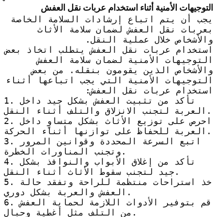
التوجيهات الأمنية أثناء استخدام عربات نقل العفش
يجب أن يتم اتباع إرشادات السلامة الخاصة
بعربات نقل العفش لضمان سلامة الأثاث
والأشخاص خلال عملية النقل.
استخدام عربات نقل العفش يتطلب اتخاذ بعض
التوجيهات الأمنية لضمان سلامة العفش
والأشخاص الذين يقومون بنقله. من بعض
التوجيهات الأمنية التي يجب اتباعها أثناء
استخدام عربات نقل العفش:
1. تأكد من تثبيت العفش بشكل جيد داخل
العربة لتجنب الانزلاق والتلف أثناء النقل.
2. احرص على توزيع الأثاث بشكل متساوٍ داخل
العربة للحفاظ على توازنها أثناء الحركة.
3. اتبع السرعة المحددة وقوانين المرور
وتجنب المناورات الخطرة.
4. تأكد من إغلاق الأبواب والنوافذ بشكل
جيد لتجنب سقوط الأثاث أثناء النقل.
5. خذ استراحات منتظمة للراحة وتفقد حالة
العفش والعربة بشكل دوري.
6. قم بتوفير الأدوات اللازمة لحماية العفش
من التلف مثل أغطية وحبال.