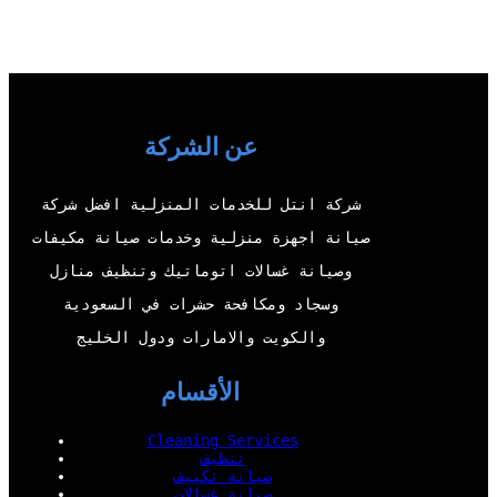
w
o
a
i
i
u
c
n
t
T
e
k
t
u
b
e
e
b
o
d
عن الشركة
r
e
o
I
شركة انتل للخدمات المنزلية افضل شركة
k
n
صيانة اجهزة منزلية وخدمات صيانة مكيفات
وصيانة غسالات اتوماتيك وتنظيف منازل
وسجاد ومكافحة حشرات في السعودية
والكويت والامارات ودول الخليج
الأقسام
Cleaning Services
تنظيف
صيانة تكييف
صيانة غسالات