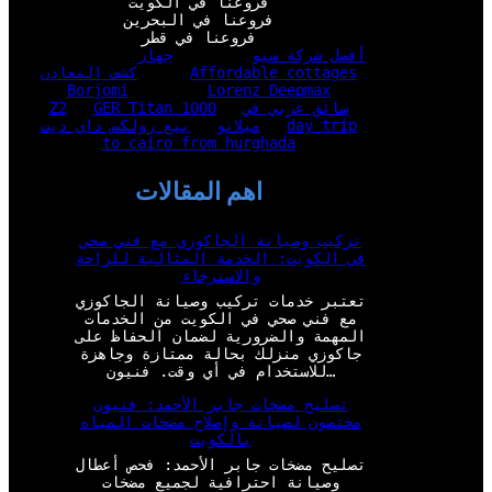
فروعنا في الكويت
فروعنا في البحرين
فروعنا في قطر
أفضل شركة سيو
جهاز
Affordable cottages
كشف المعادن
Borjomi
Lorenz Deepmax
سائق عربي في
GER Titan 1000
Z2
day trip
ميلانو
بيع رولكس داي ديت
to cairo from hurghada
اهم المقالات
تركيب وصيانة الجاكوزي مع فني صحي
في الكويت: الخدمة المثالية للراحة
والاسترخاء
تعتبر خدمات تركيب وصيانة الجاكوزي
مع فني صحي في الكويت من الخدمات
المهمة والضرورية لضمان الحفاظ على
جاكوزي منزلك بحالة ممتازة وجاهزة
للاستخدام في أي وقت. فنيون…
تصليح مضخات جابر الأحمد: فنيون
مختصون لصيانة وإصلاح مضخات المياه
بالكويت
تصليح مضخات جابر الأحمد: فحص أعطال
وصيانة احترافية لجميع مضخات