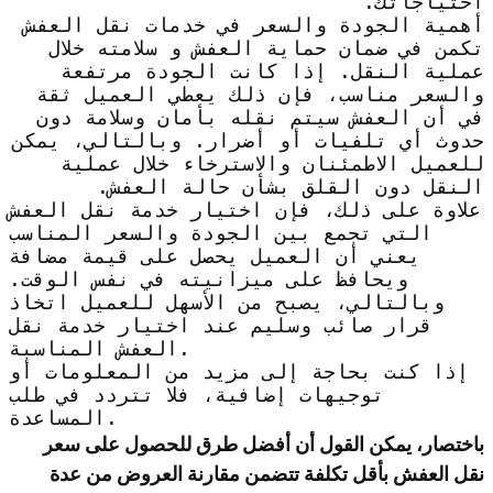
احتياجاتك.
أهمية الجودة والسعر في خدمات نقل العفش
تكمن في ضمان حماية العفش و سلامته خلال
عملية النقل. إذا كانت الجودة مرتفعة
والسعر مناسب، فإن ذلك يعطي العميل ثقة
في أن العفش سيتم نقله بأمان وسلامة دون
حدوث أي تلفيات أو أضرار. وبالتالي، يمكن
للعميل الاطمئنان والاسترخاء خلال عملية
النقل دون القلق بشأن حالة العفش.
علاوة على ذلك، فإن اختيار خدمة نقل العفش
التي تجمع بين الجودة والسعر المناسب
يعني أن العميل يحصل على قيمة مضافة
ويحافظ على ميزانيته في نفس الوقت.
وبالتالي، يصبح من الأسهل للعميل اتخاذ
قرار صائب وسليم عند اختيار خدمة نقل
العفش المناسبة.
إذا كنت بحاجة إلى مزيد من المعلومات أو
توجيهات إضافية، فلا تتردد في طلب
المساعدة.
باختصار، يمكن القول أن أفضل طرق للحصول على سعر
نقل العفش بأقل تكلفة تتضمن مقارنة العروض من عدة