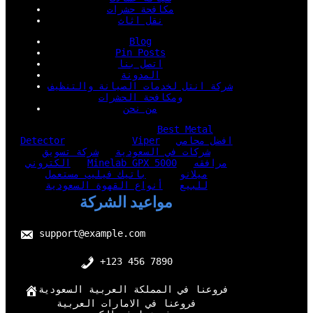
مكافحة حشرات
نقل اثاث
Blog
Pin Posts
اتصل بنا
المدونة
شركة انتل لخدمات الصيانة والتنظيف
ومكافحة الحشرات
من نحن
Best Metal
افضل محامي
Viper
Detector
شركات في السعودية
شركة تسويق
مرافقه
Minelab GPX 5000
الكتروني
ميلانو
باتيك فيليب مستعمل
للبيع
أنواع القهوة السعودية
مواعيد الشركة
support@example.com
+123 456 7890
فروعنا في المملكة العربية السعودية
فروعنا في الامارات العربية