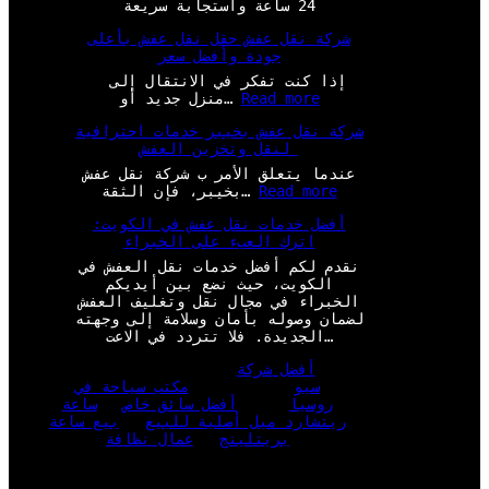
24 ساعة واستجابة سريعة
شركة نقل عفش حقل نقل عفش بأعلى
جودة وأفضل سعر
إذا كنت تفكر في الانتقال إلى
:
Read more
منزل جديد أو…
ش
شركة نقل عفش بخيبر خدمات احترافية
ر
لنقل وتخزين العفش
ك
ة
عندما يتعلق الأمر ب شركة نقل عفش
ن
:
Read more
بخيبر، فإن الثقة…
ق
ش
ل
أفضل خدمات نقل عفش في الكويت:
ر
ع
اترك العبء على الخبراء
ك
ف
ة
نقدم لكم أفضل خدمات نقل العفش في
ش
ن
الكويت، حيث نضع بين أيديكم
ح
ق
الخبراء في مجال نقل وتغليف العفش
ق
ل
لضمان وصوله بأمان وسلامة إلى وجهته
ل
ع
الجديدة. فلا تتردد في الاعت…
ن
ف
ق
ش
أفضل شركة
ل
ب
سيو
مكتب سياحة في
ع
خ
روسيا
أفضل سائق خاص
ساعة
ف
ي
ريتشارد ميل أصلية للبيع
بيع ساعة
ش
ب
بريتلينج
عمال نظافة
ب
ر
أ
خ
ع
د