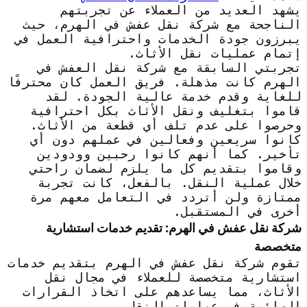
يشهد العديد من العملاء عن تجربتهم
الناجحة مع شركة نقل عفش في الهرم، حيث
يبرزون جودة الخدمات واحترافية العمل في
إتمام عمليات نقل الأثاث.
تجربتي السابقة مع شركة نقل العفش في
الهرم كانت مذهلة. فريق العمل كان محترفًا
للغاية وقدم خدمة عالية الجودة. لقد
قاموا بتغليف ونقل الأثاث بكل احترافية
وحرصوا على عدم تلف أي قطعة من الأثاث.
كانوا سريعين وفعالين في عملهم دون أي
تأخير. كما أنهم كانوا رحبين وودودين
وقاموا بتقديم كل ما يلزم لضمان راحتي
خلال عملية النقل. بالفعل، كانت تجربة
ممتازة ولن أتردد في التعامل معهم مرة
أخرى في المستقبل.
شركة نقل عفش في الهرم: تقديم خدمات استشارية
متخصصة
تقوم شركة نقل عفش في الهرم بتقديم خدمات
استشارية متخصصة للعملاء في مجال نقل
الأثاث، مما يساعدهم على اتخاذ القرارات
الصائبة في عمليات النقل.