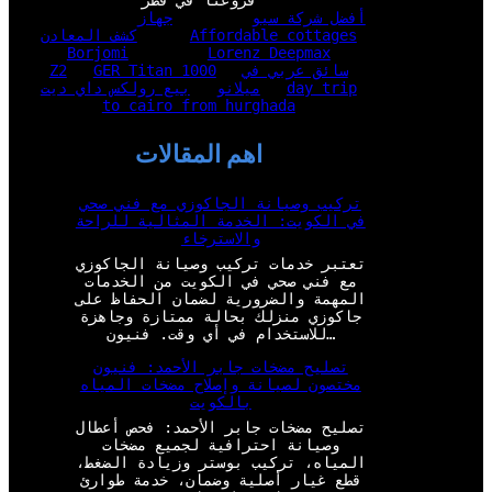
أفضل شركة سيو
جهاز
Affordable cottages
كشف المعادن
Borjomi
Lorenz Deepmax
سائق عربي في
GER Titan 1000
Z2
day trip
ميلانو
بيع رولكس داي ديت
to cairo from hurghada
اهم المقالات
تركيب وصيانة الجاكوزي مع فني صحي
في الكويت: الخدمة المثالية للراحة
والاسترخاء
تعتبر خدمات تركيب وصيانة الجاكوزي
مع فني صحي في الكويت من الخدمات
المهمة والضرورية لضمان الحفاظ على
جاكوزي منزلك بحالة ممتازة وجاهزة
للاستخدام في أي وقت. فنيون…
تصليح مضخات جابر الأحمد: فنيون
مختصون لصيانة وإصلاح مضخات المياه
بالكويت
تصليح مضخات جابر الأحمد: فحص أعطال
وصيانة احترافية لجميع مضخات
المياه، تركيب بوستر وزيادة الضغط،
قطع غيار أصلية وضمان، خدمة طوارئ