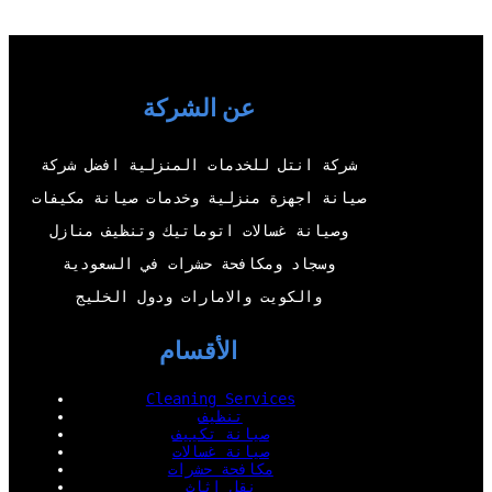
t
T
e
k
t
u
b
e
e
b
o
d
عن الشركة
r
e
o
I
شركة انتل للخدمات المنزلية افضل شركة
k
n
صيانة اجهزة منزلية وخدمات صيانة مكيفات
وصيانة غسالات اتوماتيك وتنظيف منازل
وسجاد ومكافحة حشرات في السعودية
والكويت والامارات ودول الخليج
الأقسام
Cleaning Services
تنظيف
صيانة تكييف
صيانة غسالات
مكافحة حشرات
نقل اثاث