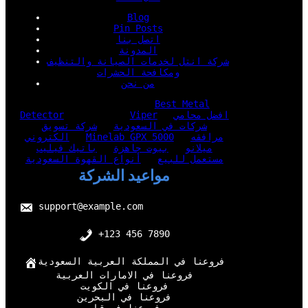
Blog
Pin Posts
اتصل بنا
المدونة
شركة انتل لخدمات الصيانة والتنظيف
ومكافحة الحشرات
من نحن
Best Metal
افضل محامي
Viper
Detector
شركات في السعودية
شركة تسويق
مرافقه
Minelab GPX 5000
الكتروني
ميلانو
بيوت جاهزة
باتيك فيليب
مستعمل للبيع
أنواع القهوة السعودية
مواعيد الشركة
support@example.com
+123 456 7890
فروعنا في المملكة العربية السعودية
فروعنا في الامارات العربية
فروعنا في الكويت
فروعنا في البحرين
فروعنا في قطر