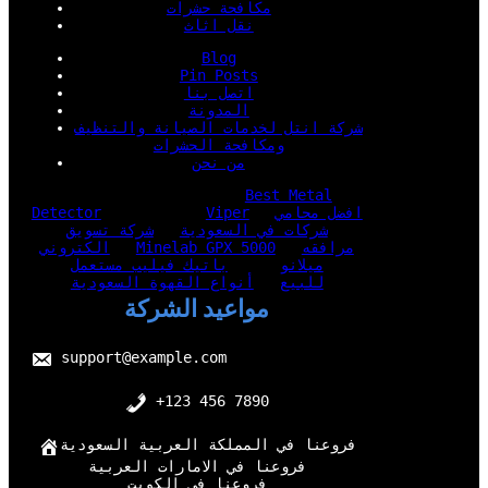
مكافحة حشرات
نقل اثاث
Blog
Pin Posts
اتصل بنا
المدونة
شركة انتل لخدمات الصيانة والتنظيف
ومكافحة الحشرات
من نحن
Best Metal
افضل محامي
Viper
Detector
شركات في السعودية
شركة تسويق
مرافقه
Minelab GPX 5000
الكتروني
ميلانو
باتيك فيليب مستعمل
للبيع
أنواع القهوة السعودية
مواعيد الشركة
support@example.com
+123 456 7890
فروعنا في المملكة العربية السعودية
فروعنا في الامارات العربية
فروعنا في الكويت