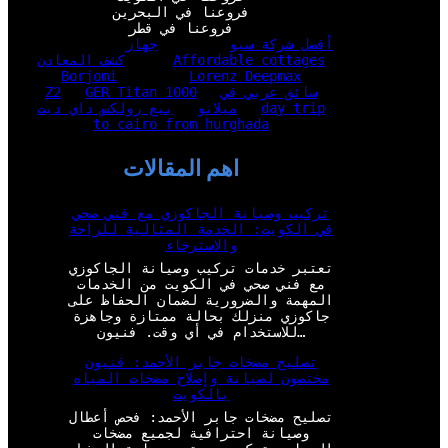
فروعنا في البحرين
فروعنا في قطر
أفضل شركة سيو
جهاز
Affordable cottages
كشف المعادن
Borjomi
Lorenz Deepmax
سائق عربي في
GER Titan 1000
Z2
day trip
ميلانو
بيع رولكس داي ديت
to cairo from hurghada
اهم المقالات
تركيب وصيانة الجاكوزي مع فني صحي
في الكويت: الخدمة المثالية للراحة
والاسترخاء
تعتبر خدمات تركيب وصيانة الجاكوزي
مع فني صحي في الكويت من الخدمات
المهمة والضرورية لضمان الحفاظ على
جاكوزي منزلك بحالة ممتازة وجاهزة
للاستخدام في أي وقت. فنيون…
تصليح مضخات جابر الأحمد: فنيون
مختصون لصيانة وإصلاح مضخات المياه
بالكويت
تصليح مضخات جابر الأحمد: فحص أعطال
وصيانة احترافية لجميع مضخات