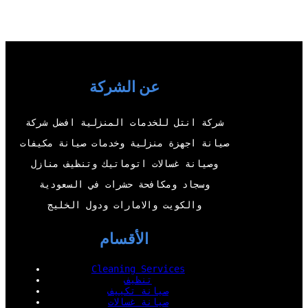
i
u
c
n
t
T
e
k
t
u
b
e
e
b
o
d
عن الشركة
r
e
o
I
شركة انتل للخدمات المنزلية افضل شركة
k
n
صيانة اجهزة منزلية وخدمات صيانة مكيفات
وصيانة غسالات اتوماتيك وتنظيف منازل
وسجاد ومكافحة حشرات في السعودية
والكويت والامارات ودول الخليج
الأقسام
Cleaning Services
تنظيف
صيانة تكييف
صيانة غسالات