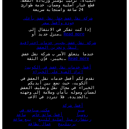
المياه، تركيب بوستر وزيادة الضغط،
قطع غيار أصلية وضمان، خدمة طوارئ
24 ساعة واستجابة سريعة
شركة نقل عفش حقل نقل عفش بأعلى
جودة وأفضل سعر
إذا كنت تفكر في الانتقال إلى
:
Read more
منزل جديد أو…
ش
شركة نقل عفش بخيبر خدمات احترافية
ر
لنقل وتخزين العفش
ك
ة
عندما يتعلق الأمر ب شركة نقل عفش
ن
:
Read more
بخيبر، فإن الثقة…
ق
ش
ل
أفضل خدمات نقل عفش في الكويت:
ر
ع
اترك العبء على الخبراء
ك
ف
ة
نقدم لكم أفضل خدمات نقل العفش في
ش
ن
الكويت، حيث نضع بين أيديكم
ح
ق
الخبراء في مجال نقل وتغليف العفش
ق
ل
لضمان وصوله بأمان وسلامة إلى وجهته
ل
ع
الجديدة. فلا تتردد في الاعت…
ن
ف
ق
ش
أفضل شركة
ل
ب
سيو
مكتب سياحة في
ع
خ
روسيا
أفضل سائق خاص
ساعة
ف
ي
ريتشارد ميل أصلية للبيع
بيع ساعة
ش
ب
بريتلينج
عمال نظافة
ب
ر