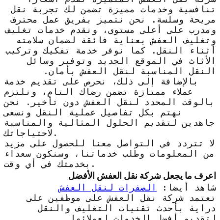
تنافسية وخدمات مميزة تضمن لك تجربة نقل
مريحة وسلسة. نحن نتميز بفريق عمل محترف
ومدرب على أعلى مستوى، ونقدم خدمات تغليف
وتغليف العفش بعناية فائقة لضمان سلامته
أثناء النقل. كما نوفر خدمة تفكيك وتركيب
الأثاث في الموقع الجديد وتوفير وسائل
النقل المناسبة لنقل العفش بأمان.
بالإضافة إلى ذلك، نحرص على تقديم خدمة
عملاء ممتازة تضمن رضاك التام، ونلتزم
بالوقت المحدد لنقل العفش دون تأخير. نحن
نهتم بكل تفاصيل عملية النقل ونسعى
جاهدين لتقديم الحلول المثالية والمناسبة
لاحتياجاتك.
لا تتردد في التواصل معنا للحصول على مزيد
من المعلومات وطلب خدماتنا، وسنكون سعداء
بخدمتك في أي وقت.
اعرف ما يجعل شركة نقل العفش الأفضل
شاهد أيضا:
الصفرات لنقل العفش
تعتمد شركة نقل العفش على موظفين على
دراية بأحدث تقنيات التغليف والنقل
لتقديم أفضل الخدمات لعملائها