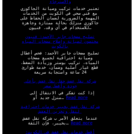
والاسترخاء
تعتبر خدمات تركيب وصيانة الجاكوزي
مع فني صحي في الكويت من الخدمات
المهمة والضرورية لضمان الحفاظ على
جاكوزي منزلك بحالة ممتازة وجاهزة
للاستخدام في أي وقت. فنيون…
تصليح مضخات جابر الأحمد: فنيون
مختصون لصيانة وإصلاح مضخات المياه
بالكويت
تصليح مضخات جابر الأحمد: فحص أعطال
وصيانة احترافية لجميع مضخات
المياه، تركيب بوستر وزيادة الضغط،
قطع غيار أصلية وضمان، خدمة طوارئ
24 ساعة واستجابة سريعة
شركة نقل عفش حقل نقل عفش بأعلى
جودة وأفضل سعر
إذا كنت تفكر في الانتقال إلى
:
Read more
منزل جديد أو…
ش
شركة نقل عفش بخيبر خدمات احترافية
ر
لنقل وتخزين العفش
ك
ة
عندما يتعلق الأمر ب شركة نقل عفش
ن
:
Read more
بخيبر، فإن الثقة…
ق
ش
ل
أفضل خدمات نقل عفش في الكويت:
ر