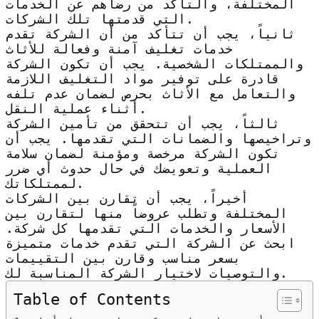
المختلفة، والتأكد من رضاهم عن الخدمات
التي قدمتها تلك الشركات.
ثانياً، يجب أن تتأكد من أن الشركة تقدم
خدمات تغليف آمنة وفعالة للأثاث
والممتلكات الشخصية. يجب أن تكون الشركة
قادرة على توفير مواد التغليف اللازمة
والتعامل مع الأثاث بحرص لضمان عدم تلفه
أثناء عملية النقل.
ثالثاً، يجب أن تتحقق من تأمين الشركة
وتراخيصها والضمانات التي تقدمها. يجب أن
تكون الشركة مرخصة ومؤمنة لضمان سلامة
العملية وتعويضك في حال حدوث أي ضرر
لممتلكاتك.
أخيراً، يجب أن تقارن بين الشركات
المختلفة وتطلب عروضاً منها لتقارن بين
الأسعار والخدمات التي تقدمها كل شركة.
ابحث عن الشركة التي تقدم خدمات متميزة
بسعر مناسب وقارن بين التقييمات
والتوصيات لاختيار الشركة المناسبة لك.
Table of Contents