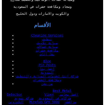
وسجاد ومكافحة حشرات في السعودية
والكويت والامارات ودول الخليج
الأقسام
Cleaning Services
تنظيف
صيانة تكييف
صيانة غسالات
مكافحة حشرات
نقل اثاث
Blog
Pin Posts
اتصل بنا
المدونة
شركة انتل لخدمات الصيانة والتنظيف
ومكافحة الحشرات
من نحن
Best Metal
افضل محامي
Viper
Detector
شركات في السعودية
شركة تسويق
مرافقه
Minelab GPX 5000
الكتروني