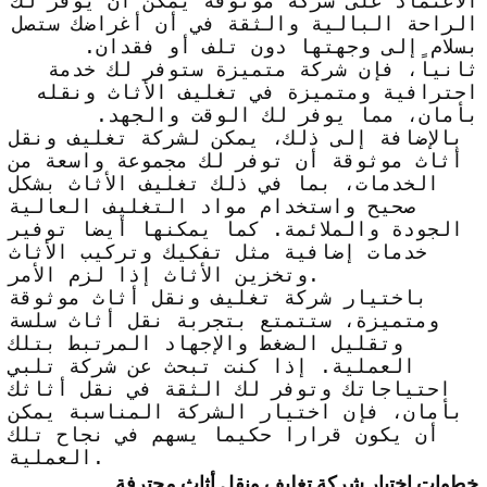
الاعتماد على شركة موثوقة يمكن أن يوفر لك
الراحة البالية والثقة في أن أغراضك ستصل
بسلام إلى وجهتها دون تلف أو فقدان.
ثانياً، فإن شركة متميزة ستوفر لك خدمة
احترافية ومتميزة في تغليف الأثاث ونقله
بأمان، مما يوفر لك الوقت والجهد.
بالإضافة إلى ذلك، يمكن لشركة تغليف ونقل
أثاث موثوقة أن توفر لك مجموعة واسعة من
الخدمات، بما في ذلك تغليف الأثاث بشكل
صحيح واستخدام مواد التغليف العالية
الجودة والملائمة. كما يمكنها أيضا توفير
خدمات إضافية مثل تفكيك وتركيب الأثاث
وتخزين الأثاث إذا لزم الأمر.
باختيار شركة تغليف ونقل أثاث موثوقة
ومتميزة، ستتمتع بتجربة نقل أثاث سلسة
وتقليل الضغط والإجهاد المرتبط بتلك
العملية. إذا كنت تبحث عن شركة تلبي
احتياجاتك وتوفر لك الثقة في نقل أثاثك
بأمان، فإن اختيار الشركة المناسبة يمكن
أن يكون قرارا حكيما يسهم في نجاح تلك
العملية.
خطوات اختيار شركة تغليف ونقل أثاث محترفة