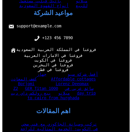
ميلانو
باتيك فيليب مستعمل
للبيع
أنواع القهوة السعودية
مواعيد الشركة
support@example.com
+123 456 7890
فروعنا في المملكة العربية السعودية
فروعنا في الامارات العربية
فروعنا في الكويت
فروعنا في البحرين
فروعنا في قطر
أفضل شركة سيو
جهاز
Affordable cottages
كشف المعادن
Borjomi
Lorenz Deepmax
سائق عربي في
GER Titan 1000
Z2
day trip
ميلانو
بيع رولكس داي ديت
to cairo from hurghada
اهم المقالات
تركيب وصيانة الجاكوزي مع فني صحي
في الكويت: الخدمة المثالية للراحة