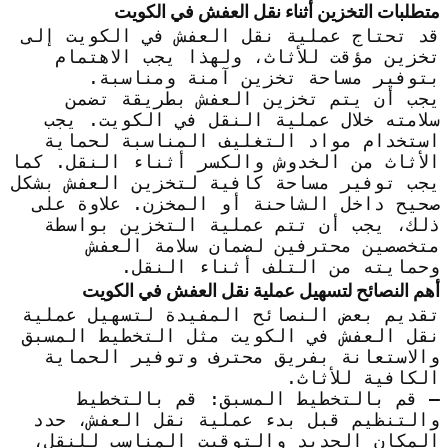
متطلبات التخزين أثناء نقل العفش في الكويت
قد تحتاج عملية نقل العفش في الكويت إلى
تخزين مؤقت للأثاث، ولهذا يجب الاهتمام
بتوفير مساحة تخزين آمنة ومناسبة.
يجب أن يتم تخزين العفش بطريقة تضمن
سلامته خلال عملية النقل في الكويت. يجب
استخدام مواد التغليف المناسبة لحماية
الأثاث من الخدوش والكسر أثناء النقل. كما
يجب توفير مساحة كافية لتخزين العفش بشكل
صحيح داخل الشاحنة أو المخزن. علاوة على
ذلك، يجب أن تتم عملية التخزين بواسطة
متخصصين محترفين لضمان سلامة العفش
وحمايته من التلف أثناء النقل.
أهم النصائح لتسهيل عملية نقل العفش في الكويت
تقديم بعض النصائح المفيدة لتسهيل عملية
نقل العفش في الكويت مثل التخطيط المسبق
والاستعانة بفريق محترف وتوفير الحماية
الكافية للأثاث.
– قم بالتخطيط المسبق: قم بالتخطيط
والتنظيم قبل بدء عملية نقل العفش، حدد
المكان الجديد والتوقيت المناسب للنقل،