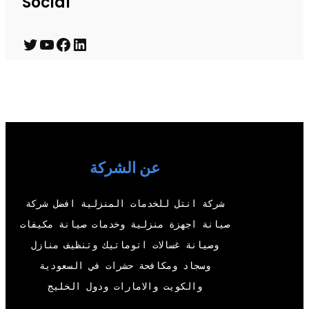
Social
T
Y
F
L
w
o
a
i
i
u
c
n
t
T
e
k
t
u
b
e
e
b
o
d
عن الشركة
r
e
o
I
شركة انتل للخدمات المنزلية افضل شركة
k
n
صيانة اجهزة منزلية وخدمات صيانة مكيفات
وصيانة غسالات اتوماتيك وتنظيف منازل
وسجاد ومكافحة حشرات في السعودية
والكويت والامارات ودول الخليج