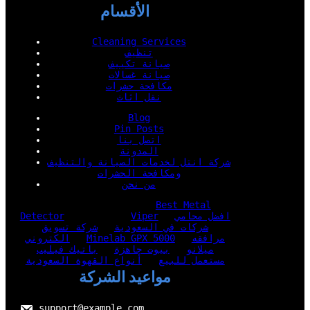
الأقسام
Cleaning Services
تنظيف
صيانة تكييف
صيانة غسالات
مكافحة حشرات
نقل اثاث
Blog
Pin Posts
اتصل بنا
المدونة
شركة انتل لخدمات الصيانة والتنظيف
ومكافحة الحشرات
من نحن
Best Metal
افضل محامي
Viper
Detector
شركات في السعودية
شركة تسويق
مرافقه
Minelab GPX 5000
الكتروني
ميلانو
بيوت جاهزة
باتيك فيليب
مستعمل للبيع
أنواع القهوة السعودية
مواعيد الشركة
support@example.com