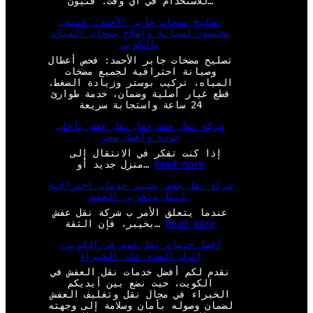
للاستخدام في أي وقت. فنيون…
تصليح مضخات جابر الأحمد: فنيون
مختصون لصيانة وإصلاح مضخات المياه
بالكويت
تصليح مضخات جابر الأحمد: فحص أعطال
وصيانة احترافية لجميع مضخات
المياه، تركيب بوستر وزيادة الضغط،
قطع غيار أصلية وضمان، خدمة طوارئ
24 ساعة واستجابة سريعة
شركة نقل عفش حقل نقل عفش بأعلى
جودة وأفضل سعر
إذا كنت تفكر في الانتقال إلى
:
Read more
منزل جديد أو…
ش
شركة نقل عفش بخيبر خدمات احترافية
ر
لنقل وتخزين العفش
ك
ة
عندما يتعلق الأمر ب شركة نقل عفش
ن
:
Read more
بخيبر، فإن الثقة…
ق
ش
ل
أفضل خدمات نقل عفش في الكويت:
ر
ع
اترك العبء على الخبراء
ك
ف
ة
نقدم لكم أفضل خدمات نقل العفش في
ش
ن
الكويت، حيث نضع بين أيديكم
ح
ق
الخبراء في مجال نقل وتغليف العفش
ق
ل
لضمان وصوله بأمان وسلامة إلى وجهته
ل
ع