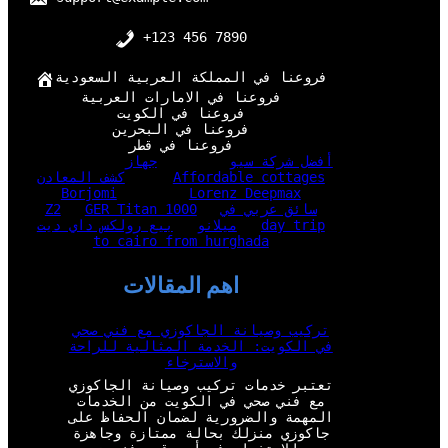
+123 456 7890
فروعنا في المملكة العربية السعودية
فروعنا في الامارات العربية
فروعنا في الكويت
فروعنا في البحرين
فروعنا في قطر
أفضل شركة سيو
جهاز
Affordable cottages
كشف المعادن
Borjomi
Lorenz Deepmax
سائق عربي في
GER Titan 1000
Z2
day trip
ميلانو
بيع رولكس داي ديت
to cairo from hurghada
اهم المقالات
تركيب وصيانة الجاكوزي مع فني صحي
في الكويت: الخدمة المثالية للراحة
والاسترخاء
تعتبر خدمات تركيب وصيانة الجاكوزي
مع فني صحي في الكويت من الخدمات
المهمة والضرورية لضمان الحفاظ على
جاكوزي منزلك بحالة ممتازة وجاهزة