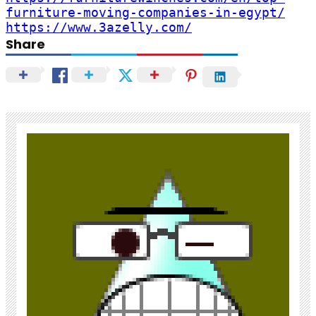
furniture-moving-companies-in-egypt/
https://www.3azelly.com/
Share