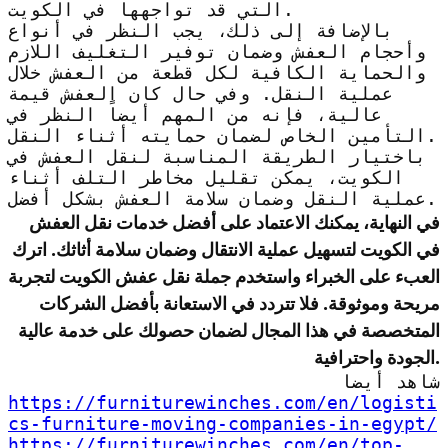
التي قد تواجهها في الكويت.
بالإضافة إلى ذلك، يجب النظر في أنواع
وأحجام العفش وضمان توفير التغليف اللازم
والحماية الكافية لكل قطعة من العفش خلال
عملية النقل. وفي حال كان العفش قيمة
عالية، فإنه من المهم أيضاً النظر في
التأمين الخاص لضمان حمايته أثناء النقل.
باختيار الطريقة المناسبة لنقل العفش في
الكويت، يمكن تقليل مخاطر التلف أثناء
عملية النقل وضمان سلامة العفش بشكل أفضل.
في النهاية، يمكنك الاعتماد على أفضل خدمات نقل العفش
في الكويت لتسهيل عملية الانتقال وضمان سلامة أثاثك. اترك
العبء على الخبراء واستخدم جملة نقل عفش الكويت لتجربة
مريحة وموثوقة. فلا تتردد في الاستعانة بأفضل الشركات
المتخصصة في هذا المجال لضمان حصولك على خدمة عالية
الجودة واحترافية.
شاهد أيضا
https://furniturewinches.com/en/logisti
cs-furniture-moving-companies-in-egypt/
https://furniturewinches.com/en/top-